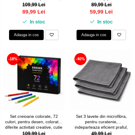
creativ si educativ pentru
varf subtire, pentru ilustratii,
109,99 Lei
89,99 Lei
copii, 16 accesorii
notite, caligrafie si proiecte
89,99 Lei
59,99 Lei
artistice, cerneala pe baza de
apa, etui cu maner
In stoc
In stoc
Adauga in cos
Adauga in cos
-18%
-40%
Set creioane colorate, 72
Set 3 lavete din microfibra,
culori, pentru desen, colorat si
pentru curatenie,
diferite activitati creative, cutie
indeparteaza eficient praful,
depozitare, Negru
apa, murdaria si urmele, moi
109,99 Lei
49,99 Lei