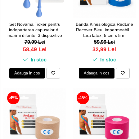
Set Novama Ticker pentru
Banda Kinesiologica RedLine
indepartarea capuselor de
Recover Bleu, impermeabila,
marimi diferite, 3 dispozitive
fara latex, 5 cm x 5 m
cu forma de carlig, etui
79,99 Lei
59,99 Lei
58,49 Lei
32,99 Lei
In stoc
In stoc
Adauga in cos
Adauga in cos
-45%
-45%