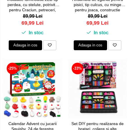
perdea, cu stelute, potrivita
pisici, tip culcus, cu minge
pentru Craciun, petreceri,
pentru joaca, constructie
decorarea incaperilor, lumina
usoara, 57 x 36 x 6.5 cm, Bej
89,99 Lei
89,99 Lei
alba rece, 120 LED, 4.7 m
69,99 Lei
69,99 Lei
lungime, Argintiu
In stoc
In stoc
Adauga in cos
Adauga in cos
-25%
-33%
Calendar Advent cu jucarii
Set DIY pentru realizarea de
Squishy, 24 de ferestre
bratari, coliere si alte