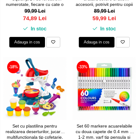
numerotate, fiecare cu cate o
accesorii, potrivit pentru copii
surpriza, personaje
si adulti, margele, inchizatori si
99,99 Lei
89,99 Lei
cunoscute, materiale sigure
diverse elemente pentru
74,89 Lei
59,99 Lei
pentru copii, tematica Craciun
personalizare
In stoc
In stoc
Adauga in cos
Adauga in cos
-18%
-33%
Set cu plastilina pentru
Set 60 markere acuarelabile
realizarea deserturilor, jucarie
cu doua capete de 0.4 mm si
multifunctionala tip cofetarie,
1-2 mm, varf tip pensula si