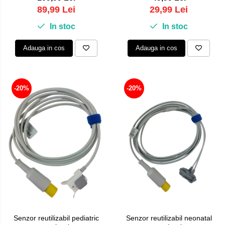
si sigure, utilizare universala
89,99 Lei
29,99 Lei
In stoc
In stoc
Adauga in cos
Adauga in cos
-20%
-20%
Senzor reutilizabil pediatric
Senzor reutilizabil neonatal