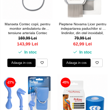
Placi de par
Pulsoximetre
Uscatoare si perii electrice
Pulsoximetre de deget
Pulsoximetre profesionale
Uscatoare
Accesorii
Perii electrice
Manseta Contec copii, pentru
Pieptene Novama Licer pentru
monitor ambulatoriu de
indepartarea paduchilor si a
Monitorizare medicala
Articole ingrijire copii
tensiune arteriala Contec
lindinilor, din otel inoxidabil,
ABPM50 de tip NIBP Holter,
dinti lungi, 50 x 50 mm
169,99 Lei
79,99 Lei
Aspiratoare nazale
Stetoscoape
18-26 cm
143,99 Lei
62,99 Lei
Pompe de san
Spirometre
In stoc
In stoc
Incalzitoare si sterilizatoare
Spirometre portabile
Diverse
Adauga in cos
Adauga in cos
Accesorii spirometre
Consumabile medicale
Comprese sterile
-27%
-45%
Ser fiziologic
Suporturi ortopedice si orteze
Diverse