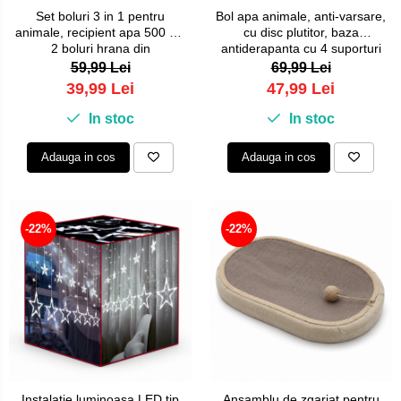
Set boluri 3 in 1 pentru
Bol apa animale, anti-varsare,
animale, recipient apa 500 ml,
cu disc plutitor, baza
2 boluri hrana din
antiderapanta cu 4 suporturi
polipropilena rezistenta, forma
cauciuc, materiale sigure si
59,99 Lei
69,99 Lei
si dimensiune ergonomica,
netoxice, 1L, Alb
39,99 Lei
47,99 Lei
Albastru
In stoc
In stoc
Adauga in cos
Adauga in cos
-22%
-22%
Instalatie luminoasa LED tip
Ansamblu de zgariat pentru