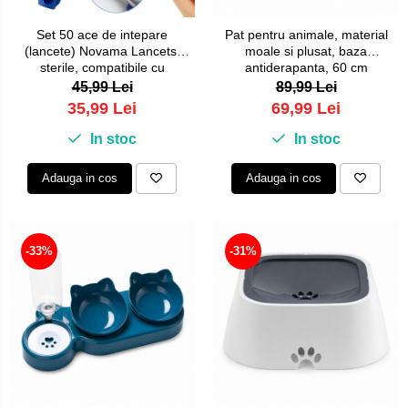
Set 50 ace de intepare
Pat pentru animale, material
(lancete) Novama Lancets,
moale si plusat, baza
sterile, compatibile cu
antiderapanta, 60 cm
dispozitivele standard de
diametru, Gri
45,99 Lei
89,99 Lei
intepare, din otel inoxidabil
35,99 Lei
69,99 Lei
chirurgical, grosime ac 28 G
In stoc
In stoc
Adauga in cos
Adauga in cos
-33%
-31%