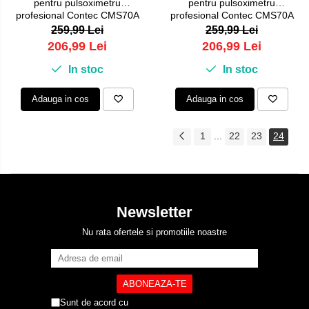
pentru pulsoximetru
pentru pulsoximetru
profesional Contec CMS70A
profesional Contec CMS70A
259,99 Lei
259,99 Lei
206,99 Lei
206,99 Lei
In stoc
In stoc
Adauga in cos
Adauga in cos
1
...
22
23
24
Newsletter
Nu rata ofertele si promotiile noastre
Sunt de acord cu
Politica de Confidentialitate