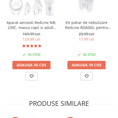
Aparat aerosoli RedLine NB-
Kit pahar de nebulizare
230C, masca copii si adulti,
RedLine RDA005, pentru
particule 3 microni,
aparate de aerosoli
169,99 Lei
23,99 Lei
nebulizator inhalator cu
nebulizatoare cu compresor
129,99 Lei
17,99 Lei
compresor
IN STOC
IN STOC
ADAUGA IN COS
ADAUGA IN COS
PRODUSE SIMILARE