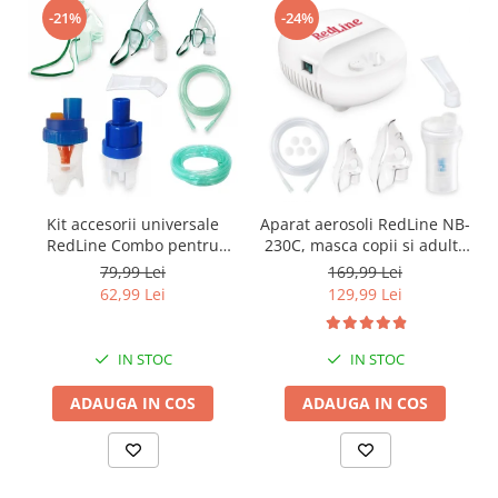
-21%
-24%
Kit accesorii universale
Aparat aerosoli RedLine NB-
RedLine Combo pentru
230C, masca copii si adulti,
aparatele de aerosoli cu
particule 3 microni,
79,99 Lei
169,99 Lei
compresor, 2 pahare de
nebulizator inhalator cu
62,99 Lei
129,99 Lei
nebulizare, furtun 6m si 2m
compresor
IN STOC
IN STOC
ADAUGA IN COS
ADAUGA IN COS