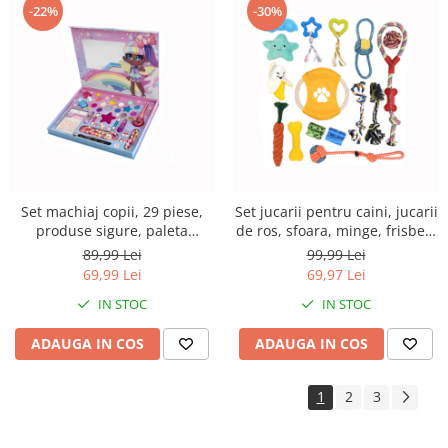
-22%
-30%
Set machiaj copii, 29 piese,
Set jucarii pentru caini, jucarii
produse sigure, paleta
de ros, sfoara, minge, frisbee,
farduri, luciuri de buze, oje,
pungi pentru plimbare, 16
89,99 Lei
99,99 Lei
stickere 3D, aplicatoare,
piese
69,99 Lei
69,97 Lei
oglinda
IN STOC
IN STOC
ADAUGA IN COS
ADAUGA IN COS
1
2
3