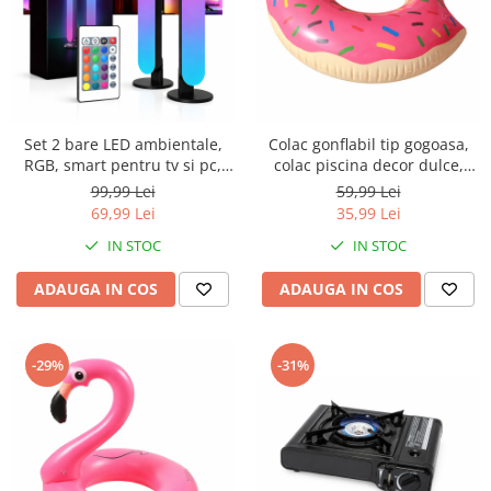
Saboti medicali
Resigilate
Carti
Set 2 bare LED ambientale,
Colac gonflabil tip gogoasa,
RGB, smart pentru tv si pc,
colac piscina decor dulce,
telecomanda inclusa, efecte
plutitor apa adulti si copii,
99,99 Lei
59,99 Lei
muzica, iluminare decorativa,
model colorat cu glazura si
69,99 Lei
35,99 Lei
abs, montaj vertical sau
bombonele, 29 cm diametru
IN STOC
IN STOC
orizontal, 4.1 x 3.5 x 24.8 cm
interior
ADAUGA IN COS
ADAUGA IN COS
-29%
-31%