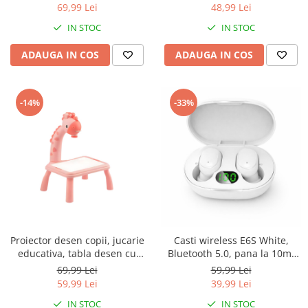
carton, ceramica, lemn, metal
protectie pardoseala, 50
69,99 Lei
48,99 Lei
si alte suprafete, geanta
bucati, 40x60 cm
IN STOC
IN STOC
ADAUGA IN COS
ADAUGA IN COS
-14%
-33%
Proiector desen copii, jucarie
Casti wireless E6S White,
educativa, tabla desen cu
Bluetooth 5.0, pana la 10m,
proiector, 24 sabloane
microfon, timp incarcare 1
69,99 Lei
59,99 Lei
incluse, 12 markere, laveta
ora, autonomie 3-4 ore,
59,99 Lei
39,99 Lei
pentru stergere, carnetel
rezitenta la apa IPX4, Alb
IN STOC
IN STOC
pentru desen, girafa, 3+ ani,