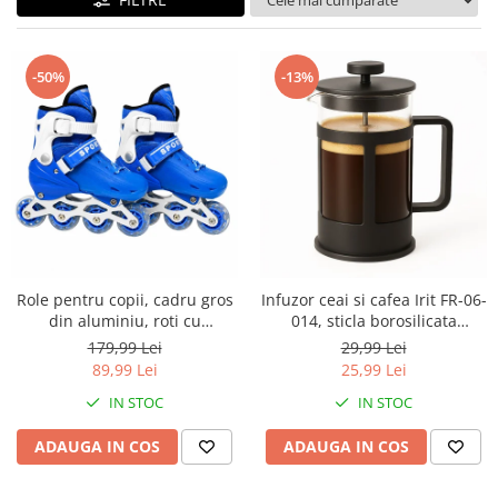
Pulsoximetre
Pulsoximetre de deget
Pulsoximetre profesionale
-50%
-13%
Accesorii
Monitorizare medicala
Stetoscoape
Spirometre
Spirometre portabile
Accesorii spirometre
Consumabile medicale
Role pentru copii, cadru gros
Infuzor ceai si cafea Irit FR-06-
din aluminiu, roti cu
014, sticla borosilicata
Comprese sterile
elasticitate ridicata si
termorezistenta, sita dubla,
179,99 Lei
29,99 Lei
Ser fiziologic
rezistenta la uzura, marime
0.6 L, 9 x 16.8 cm
89,99 Lei
25,99 Lei
reglabila 30-34, sisteme
Suporturi ortopedice si orteze
IN STOC
IN STOC
multiple de inchidere,
Diverse
Albastru
ADAUGA IN COS
ADAUGA IN COS
Ingrijire personala & cosmetice
Ingrijire personala