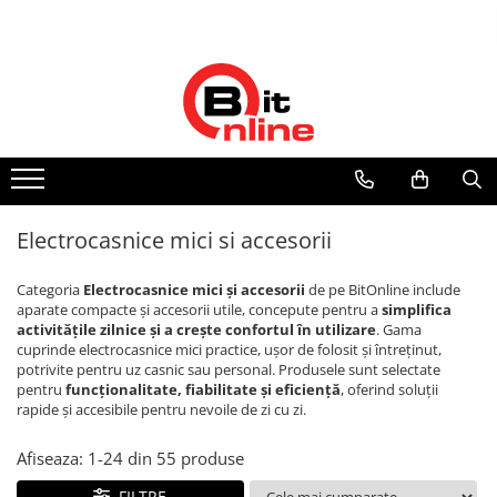
Toate Produsele
Parteneri
Dispozitive medicale
Distribuitor autorizat Philips
Respironics Romania
Aparate aerosoli si accesorii
Aparate aerosoli
Camere inhalare
Electrocasnice mici si accesorii
Accesorii
Tensiometre
Categoria
Electrocasnice mici și accesorii
de pe BitOnline include
Tensiometre mecanice
aparate compacte și accesorii utile, concepute pentru a
simplifica
activitățile zilnice și a crește confortul în utilizare
. Gama
Tensiometre electronice
cuprinde electrocasnice mici practice, ușor de folosit și întreținut,
Accesorii
potrivite pentru uz casnic sau personal. Produsele sunt selectate
Termometre
pentru
funcționalitate, fiabilitate și eficiență
, oferind soluții
rapide și accesibile pentru nevoile de zi cu zi.
Termometre non-contact
Termometre copii
Afiseaza:
1-
24
din
55
produse
Termometre clasice
FILTRE