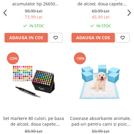
acumulator tip 26650
de alcool, doua capete,
3400mAh inclus, USB,
potrivite pentru hartie,
99,99 Lei
69,99 Lei
autonomie 8 -18 ore, design
carton, ceramica, lemn, metal
73,99 Lei
45,99 Lei
robust, curea pentru mana,
si alte suprafete, geanta
IN STOC
IN STOC
Negru
ADAUGA IN COS
ADAUGA IN COS
-22%
-18%
Set markere 80 culori, pe baza
Covorase absorbante animale,
de alcool, doua capete,
pad-uri pentru caini si pisici,
potrivite pentru hartie,
scutece antrenament,
89,99 Lei
59,99 Lei