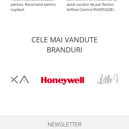
periuta. Recomand pentru
acest uscator de par Revlon
Cel
copilasi!
Airflow Control RVDR5320E!
acu
Usuca rapid, fara sa
zgo
deterioreze parul. Este usor
util
de manevrat si lasa parul
nici
neted si stralucitor. Il
iar 
recomand cu incredere!
îmb
CELE MAI VANDUTE
dat
toa
BRANDURI
NEWSLETTER