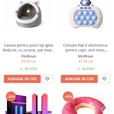
Aspiratoare nazale
Pompe de san
Incalzitoare si sterilizatoare
Diverse
Electrocasnice & climatizare
Ventilatoare
Purificatoare
Casuta pentru pisici tip igloo
Consola Pop It electronica,
RedLine, cu jucarie, pat moale
pentru copii, anti-stres,
Incalzitoare corporale
pentru pisica, interior cald si
portabil, 4 moduri de joc,
79,99 Lei
59,99 Lei
Electrocasnice mici
confortabil, 31x27x27 cm, Gri
astronaut albastru, Albastru
59,99 Lei
37,99 Lei
Suplimente nutritive
IN STOC
IN STOC
Proteine si aminoacizi
ADAUGA IN COS
ADAUGA IN COS
Proteine
Aminoacizi
Tablete energizante
-30%
-40%
Alte suplimente nutritive
Uniforme si saboti medicali