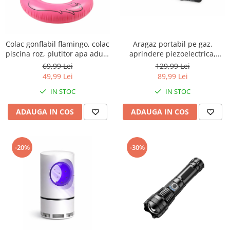
Colac gonflabil flamingo, colac
Aragaz portabil pe gaz,
piscina roz, plutitor apa adulti
aprindere piezoelectrica,
si copii, model flamingo,
pentru camping, drumetii si
69,99 Lei
129,99 Lei
material pvc, 90 cm
calatorii, 1 arzator diametru
49,99 Lei
89,99 Lei
8.5 cm, 38 x 38 cm
IN STOC
IN STOC
ADAUGA IN COS
ADAUGA IN COS
-20%
-30%