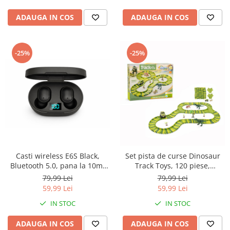
Roz
ADAUGA IN COS
ADAUGA IN COS
-25%
-25%
Casti wireless E6S Black,
Set pista de curse Dinosaur
Bluetooth 5.0, pana la 10m,
Track Toys, 120 piese,
microfon, timp incarcare 1
flexibila, cu masina si figurine,
79,99 Lei
79,99 Lei
ora, autonomie 3-4 ore,
jucarie interactiva copii 3+
59,99 Lei
59,99 Lei
rezitenta la apa IPX4, Negru
IN STOC
IN STOC
ADAUGA IN COS
ADAUGA IN COS