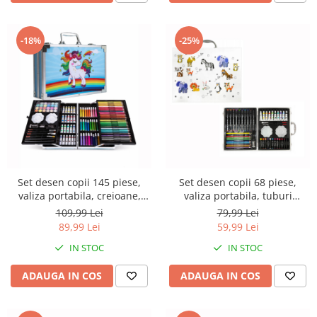
-18%
-25%
Set desen copii 145 piese,
Set desen copii 68 piese,
valiza portabila, creioane,
valiza portabila, tuburi
carioci, acuarele, acrilice,
vopsea, carioci, pensule,
109,99 Lei
79,99 Lei
pensule, ascutitoare, radiere,
palete, creioane colorate,
89,99 Lei
59,99 Lei
unicorn, Albastru
ascutitoare, radiera, carte de
IN STOC
IN STOC
colorat, model animale
ADAUGA IN COS
ADAUGA IN COS