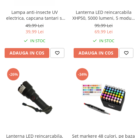
Lampa anti-insecte UV
Lanterna LED reincarcabila
electrica, capcana tantari si
XHP50, 5000 lumeni, 5 moduri
muste, ventilator integrat,
de iluminare, zoom reglabil,
49,99 Lei
99,99 Lei
silentioasa, interior,
baterie 18650 2200mAh,
39,99 Lei
69,99 Lei
alimentare USB, 13x13x22.5
rezistenta la apa, USB,
IN STOC
IN STOC
cm
16.5x4x4 cm
ADAUGA IN COS
ADAUGA IN COS
-26%
-34%
Lanterna LED reincarcabila,
Set markere 48 culori, pe baza