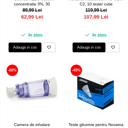
concentratie 3%, 30
C2, 10 teste/ cutie
monodoze x 5 ml
89,99 Lei
119,99 Lei
62,99 Lei
107,99 Lei
In stoc
In stoc
Adauga in cos
Adauga in cos
-60%
-49%
Camera de inhalare
Teste glicemie pentru Novama