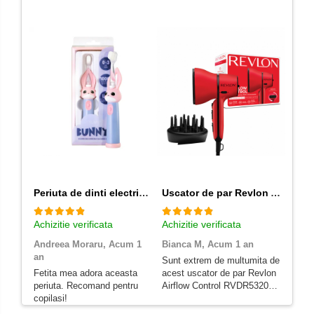
Periuta de dinti electrica Vitammy Bunny Pink, pentru copii 0-3 ani, cu lumina LED, 24.000 de miscari sonice/min, 2 programe de periaj, fibre nano
Uscator de par Revlon Airflow Control RVDR5320E, concentrator incorporat cu rotire la 90 grade, difuzor pentru volum, 2 viteze, 3 trepte de temperatura, Rosu
Achizitie verificata
Achizitie verificata
Achizi
Andreea Moraru,
Acum 1
Bianca M,
Acum 1 an
Diac
an
1 an
Sunt extrem de multumita de
Fetita mea adora aceasta
acest uscator de par Revlon
Cele 
periuta. Recomand pentru
Airflow Control RVDR5320E!
până 
copilasi!
Usuca rapid, fara sa
mult 
deterioreze parul. Este usor
utiliz