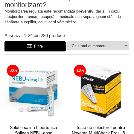
monitorizare?
Monitorizarea regulată este recomandată
preventiv
, dar și în cazul
afecțiunilor cronice, recuperării medicale sau supravegherii stării de
sănătate a copiilor, adulților și vârstnicilor.
Afiseaza:
1-
24
din
280
produse
Filtre
-30%
-10%
Solutie salina hipertonica
Teste de colesterol pentru
Solinea NEBU-dose
Novama MultiCheck Pro+, BK-