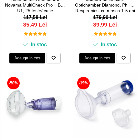
Novama MultiCheck Pro+, BK-
Optichamber Diamond, Philips
U1, 25 teste/ cutie
Respironics, cu masca 1-5 ani
117,58 Lei
179,90 Lei
85,49 Lei
89,99 Lei
In stoc
In stoc
Adauga in cos
Adauga in cos
-50%
-19%