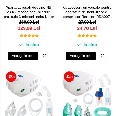
Aparat aerosoli RedLine NB-
Kit accesorii universale pentru
230C, masca copii si adulti,
aparatele de nebulizare cu
particule 3 microni, nebulizator
compresor RedLine RDA007,
inhalator cu compresor
masca medie rotativa, furtun
169,99 Lei
27,99 Lei
2m si kit de nebulizare
129,99 Lei
24,70 Lei
In stoc
In stoc
Adauga in cos
Adauga in cos
-19%
-21%