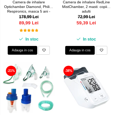
Camera de inhalare
Camera de inhalare RedLine
Optichamber Diamond, Philips
MistChamber, 2 masti: copii si
Respironics, masca 5 ani -
adulti
adulti
178,99 Lei
72,99 Lei
89,99 Lei
59,39 Lei
In stoc
In stoc
Adauga in cos
Adauga in cos
-21%
-38%