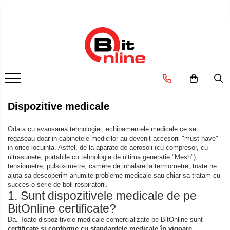
Dispozitive medicale
Ingrijire personala & cosmetice
Electrocasnice & climatizare
Suplimente nutritive
Uniforme si saboti medicali
Parteneri
Aparate aerosoli si accesorii
Ingrijire personala
Ventilatoare
Proteine si aminoacizi
Saboti medicali
Distribuitor autorizat Philips
Respironics Romania
Aparate aerosoli
Cantare corporale
Proteine
Purificatoare
Camere inhalare
Ingrjire faciala
Aminoacizi
Incalzitoare corporale
Accesorii
Manichiura-pedichiura
Tablete energizante
Dispozitive medicale
Electrocasnice mici
Tratamente ingrjire corp
Tensiometre
Alte suplimente nutritive
Perii de par
Odata cu avansarea tehnologiei, echipamentele medicale ce se
Tensiometre mecanice
regaseau doar in cabinetele medicilor au devenit accesorii "must have"
Igiena dentara
Tensiometre electronice
in orice locuinta. Astfel, de la aparate de aerosoli (cu compresor, cu
ultrasunete, portabile cu tehnologie de ultima generatie "Mesh"),
Accesorii
Periute de dinti electrice
tensiometre, pulsoximetre, camere de inhalare la termometre, toate ne
Irigatoare bucale
Termometre
ajuta sa descoperim anumite probleme medicale sau chiar sa tratam cu
succes o serie de boli respiratorii.
Accesorii si rezerve
Termometre non-contact
1. Sunt dispozitivele medicale de pe
Ondulatoare si placi de par
Termometre copii
BitOnline certificate?
Termometre clasice
Ondulatoare
Da. Toate dispozitivele medicale comercializate pe BitOnline sunt
certificate și conforme cu standardele medicale în vigoare
,