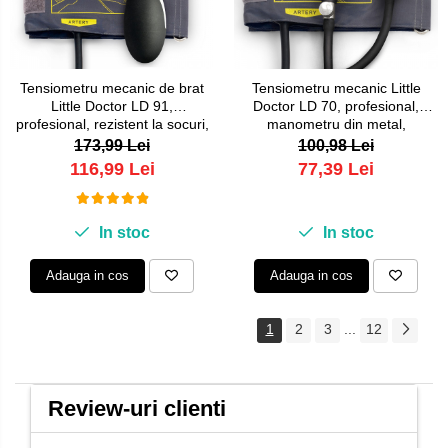
Tensiometru mecanic de brat
Tensiometru mecanic Little
Little Doctor LD 91,
Doctor LD 70, profesional,
profesional, rezistent la socuri,
manometru din metal,
stetoscop inclus
dimensiune manseta 25 - 36
173,99 Lei
100,98 Lei
cm, inel de fixare metalic, fara
116,99 Lei
77,39 Lei
stetoscop, Negru/Gri
In stoc
In stoc
Adauga in cos
Adauga in cos
1
2
3
...
12
Review-uri clienti