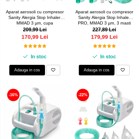
Aparat aerosoli cu compresor
Aparat aerosoli cu compresor
Sanity Alergia Stop Inhaler,
Sanity Alergia Stop Inhaler
MMAD 3 µm, cupa
PRO, MMAD 3 µm, 3 masti
medicamente 10 ml
(adulti, copii si bebelusi)
209,99 Lei
227,89 Lei
170,99 Lei
179,99 Lei
In stoc
In stoc
Adauga in cos
Adauga in cos
-16%
-22%