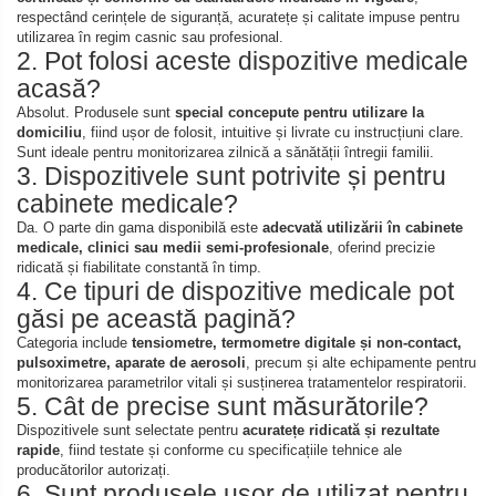
Placi de par
Pulsoximetre
respectând cerințele de siguranță, acuratețe și calitate impuse pentru
utilizarea în regim casnic sau profesional.
Uscatoare si perii electrice
Pulsoximetre de deget
2. Pot folosi aceste dispozitive medicale
Pulsoximetre profesionale
Uscatoare
acasă?
Accesorii
Perii electrice
Absolut. Produsele sunt
special concepute pentru utilizare la
domiciliu
, fiind ușor de folosit, intuitive și livrate cu instrucțiuni clare.
Monitorizare medicala
Articole ingrijire copii
Sunt ideale pentru monitorizarea zilnică a sănătății întregii familii.
3. Dispozitivele sunt potrivite și pentru
Aspiratoare nazale
Stetoscoape
cabinete medicale?
Pompe de san
Spirometre
Da. O parte din gama disponibilă este
adecvată utilizării în cabinete
Incalzitoare si sterilizatoare
medicale, clinici sau medii semi-profesionale
, oferind precizie
Spirometre portabile
ridicată și fiabilitate constantă în timp.
Diverse
4. Ce tipuri de dispozitive medicale pot
Accesorii spirometre
găsi pe această pagină?
Consumabile medicale
Categoria include
tensiometre, termometre digitale și non-contact,
Comprese sterile
pulsoximetre, aparate de aerosoli
, precum și alte echipamente pentru
monitorizarea parametrilor vitali și susținerea tratamentelor respiratorii.
Ser fiziologic
5. Cât de precise sunt măsurătorile?
Suporturi ortopedice si orteze
Dispozitivele sunt selectate pentru
acuratețe ridicată și rezultate
rapide
, fiind testate și conforme cu specificațiile tehnice ale
Diverse
producătorilor autorizați.
6. Sunt produsele ușor de utilizat pentru