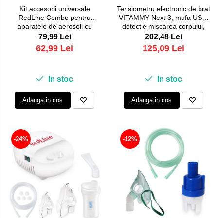
Kit accesorii universale
Tensiometru electronic de brat
RedLine Combo pentru
VITAMMY Next 3, mufa USB,
aparatele de aerosoli cu
detectie miscarea corpului,
compresor, 2 pahare de
memorare 2 utilizatori,
79,99 Lei
202,48 Lei
nebulizare, furtun 6m si 2m
manseta 22-40 cm, Alb
62,99 Lei
125,09 Lei
In stoc
In stoc
Adauga in cos
Adauga in cos
-24%
-12%