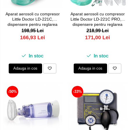
Aparat aerosoli cu compresor
Aparat aerosoli cu compresor
Little Doctor LD-221C,
Little Doctor LD-221C PRO, 3
dispensere pentru reglarea
dispensere pentru reglarea
dimensiunii particulelor, 2
dimensiunii particulelor, 3
198,95 Lei
218,99 Lei
masti
masti, furtun de 6 m
166,93 Lei
171,00 Lei
In stoc
In stoc
Adauga in cos
Adauga in cos
-50%
-33%