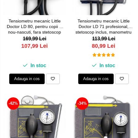
Tensiometru mecanic Little
Tensiometru mecanic Little
Doctor LD 80, pentru copii si
Doctor LD 71 profesional,
nou-nascuti, fara stetoscop
stetoscop inclus, manometru
din metal, husa de transport
169,99 Lei
113,99 Lei
107,99 Lei
80,99 Lei
In stoc
In stoc
Adauga in cos
Adauga in cos
-42%
-34%