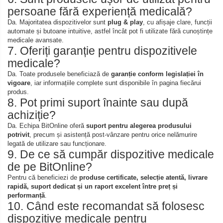
persoane fără experiență medicală?
Da. Majoritatea dispozitivelor sunt
plug & play
, cu afișaje clare, funcții
automate și butoane intuitive, astfel încât pot fi utilizate fără cunoștințe
medicale avansate.
7. Oferiți garanție pentru dispozitivele
medicale?
Da. Toate produsele beneficiază de
garanție conform legislației în
vigoare
, iar informațiile complete sunt disponibile în pagina fiecărui
produs.
8. Pot primi suport înainte sau după
achiziție?
Da. Echipa BitOnline oferă
suport pentru alegerea produsului
potrivit
, precum și asistență post-vânzare pentru orice nelămurire
legată de utilizare sau funcționare.
9. De ce să cumpăr dispozitive medicale
de pe BitOnline?
Pentru că beneficiezi de
produse certificate, selecție atentă, livrare
rapidă, suport dedicat și un raport excelent între preț și
performanță
.
10. Când este recomandat să folosesc
dispozitive medicale pentru