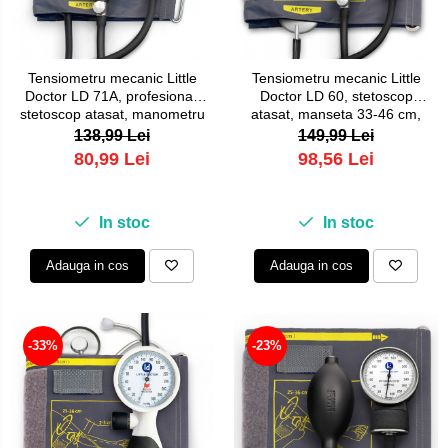
Tensiometru mecanic Little
Tensiometru mecanic Little
Doctor LD 71A, profesional,
Doctor LD 60, stetoscop
stetoscop atasat, manometru
atasat, manseta 33-46 cm,
din metal
manometru din metal
138,99 Lei
149,99 Lei
80,99 Lei
98,56 Lei
In stoc
In stoc
Adauga in cos
Adauga in cos
-33%
-23%