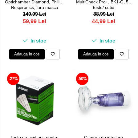
Optichamber Diamond, Philips
MultiCheck Pro+, BK1-G, 50
Respironics, fara masca
teste/ cutie
149,99 Lei
88,99 Lei
59,99 Lei
44,99 Lei
In stoc
In stoc
Adauga in cos
Adauga in cos
-27%
-50%
Teste de acid uric pentru
Camera de inhalare