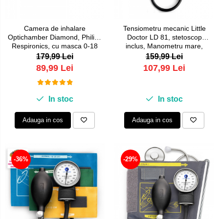
Camera de inhalare
Tensiometru mecanic Little
Optichamber Diamond, Philips
Doctor LD 81, stetoscop
Respironics, cu masca 0-18
inclus, Manometru mare,
luni
Spatiu pentru stetoscop,
179,99 Lei
159,99 Lei
Utilizare stanga-dreapta
89,99 Lei
107,99 Lei
In stoc
In stoc
Adauga in cos
Adauga in cos
-36%
-29%