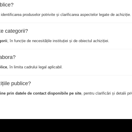
ublice?
 identificarea produselor potrivite și clarificarea aspectelor legate de achiziție.
te categorii?
orii
, în funcție de necesitățile instituției și de obiectul achiziției.
olabora?
blice
, în limita cadrului legal aplicabil.
țiile publice?
ine prin datele de contact disponibile pe site
, pentru clarificări și detalii p