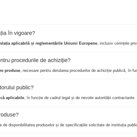
ția în vigoare?
slația aplicabilă și reglementările Uniunii Europene
, inclusiv cerințele pr
tru procedurile de achiziție?
pre produse
, necesare pentru derularea procedurilor de achiziție publică, în funcț
torului public?
ică aplicabile
, în funcție de cadrul legal și de nevoile autorității contractante.
produse?
ie de disponibilitatea produselor și de specificațiile solicitate de instituția publi