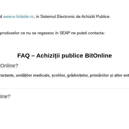
nd
www.e-licitatie.ro
, in Sistemul Electronic de Achizitii Publice.
 produselor ce nu se regasesc in SEAP ne puteti contacta:
FAQ – Achiziții publice BitOnline
tOnline?
tractante, unităților medicale, școlilor, grădinițelor, primăriilor și altor en
line?