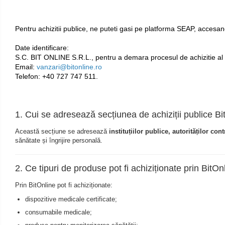
Pulsoximetre
Pulsoximetre de deget
Pentru achizitii publice, ne puteti gasi pe platforma SEAP, accesa
Pulsoximetre profesionale
Date identificare:
Accesorii
S.C. BIT ONLINE S.R.L., pentru a demara procesul de achizitie al
Email:
vanzari@bitonline.ro
Monitorizare medicala
Telefon: +40 727 747 511.
Stetoscoape
Spirometre
1. Cui se adresează secțiunea de achiziții publice Bi
Spirometre portabile
Accesorii spirometre
Această secțiune se adresează
instituțiilor publice, autorităților con
sănătate și îngrijire personală.
Consumabile medicale
Comprese sterile
2. Ce tipuri de produse pot fi achiziționate prin BitOn
Ser fiziologic
Suporturi ortopedice si orteze
Prin BitOnline pot fi achiziționate:
Diverse
dispozitive medicale certificate;
consumabile medicale;
Ingrijire personala