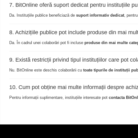
Aspiratoare nazale
7. BitOnline oferă suport dedicat pentru instituțiile p
Pompe de san
Da. Instituțiile publice beneficiază de
suport informativ dedicat
, pentru
Incalzitoare si sterilizatoare
Diverse
8. Achizițiile publice pot include produse din mai mul
Ventilatoare
Da. În cadrul unei colaborări pot fi incluse
produse din mai multe categ
Purificatoare
Incalzitoare corporale
9. Există restricții privind tipul instituțiilor care pot c
Electrocasnice mici
Nu. BitOnline este deschis colaborării cu
toate tipurile de instituții pu
Proteine si aminoacizi
Proteine
10. Cum pot obține mai multe informații despre achizi
Aminoacizi
Pentru informații suplimentare, instituțiile interesate pot
contacta BitOnl
Tablete energizante
Alte suplimente nutritive
Saboti medicali