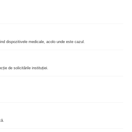
ivind dispozitivele medicale, acolo unde este cazul.
ie de solicitările instituției.
că.