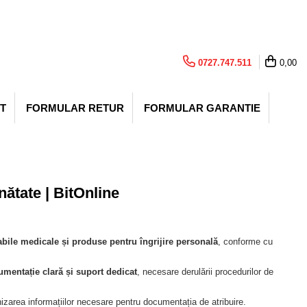
0727.747.511
0,00
T
FORMULAR RETUR
FORMULAR GARANTIE
nătate | BitOnline
bile medicale și produse pentru îngrijire personală
, conforme cu
umentație clară și suport dedicat
, necesare derulării procedurilor de
furnizarea informațiilor necesare pentru documentația de atribuire.