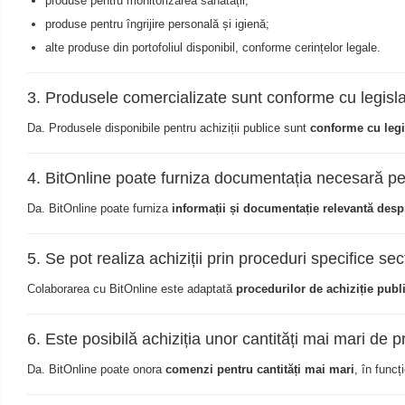
produse pentru monitorizarea sănătății;
Cantare corporale
produse pentru îngrijire personală și igienă;
Ingrjire faciala
alte produse din portofoliul disponibil, conforme cerințelor legale.
Manichiura-pedichiura
Tratamente ingrjire corp
3. Produsele comercializate sunt conforme cu legisla
Perii de par
Da. Produsele disponibile pentru achiziții publice sunt
conforme cu legi
Igiena dentara
Periute de dinti electrice
4. BitOnline poate furniza documentația necesară pen
Irigatoare bucale
Accesorii si rezerve
Da. BitOnline poate furniza
informații și documentație relevantă des
Ondulatoare si placi de par
5. Se pot realiza achiziții prin proceduri specifice sec
Ondulatoare
Placi de par
Colaborarea cu BitOnline este adaptată
procedurilor de achiziție publ
Uscatoare si perii electrice
Uscatoare
6. Este posibilă achiziția unor cantități mai mari de 
Perii electrice
Da. BitOnline poate onora
comenzi pentru cantități mai mari
, în funcț
Articole ingrijire copii