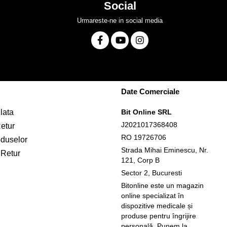
Social
Urmareste-ne in social media
Date Comerciale
lata
Bit Online SRL
J2021017368408
Retur
RO 19726706
oduselor
Strada Mihai Eminescu, Nr.
 Retur
121, Corp B
Sector 2, Bucuresti
Bitonline este un magazin
online specializat în
dispozitive medicale și
produse pentru îngrijire
personală. Punem la