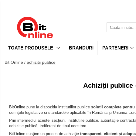
Toate Produsele
Parteneri
Dispozitive medicale
Distribuitor autorizat Philips
Respironics Romania
Aparate aerosoli si accesorii
Ingrijire
personala
TOATE PRODUSELE
BRANDURI
PARTENERI
Aparate aerosoli
&
Electrocasnice
Camere inhalare
cosmetice
&
Bit Online /
achizitii publice
Accesorii
climatizare
Suplimente
Tensiometre
nutritive
Uniforme
Achiziții publice
Tensiometre mecanice
si
Tensiometre electronice
saboti
Resigilate
Accesorii
medicali
Carti
BitOnline pune la dispoziția instituțiilor publice
soluții complete pentru 
Termometre
cerințele legislative și standardele aplicabile în România și Uniunea Eu
Termometre non-contact
Prin intermediul acestei secțiuni, instituțiile publice, autoritățile contrac
achiziție publică, indiferent de tipul acestora.
Termometre copii
BitOnline susține un proces de achiziție
transparent, eficient și adapta
Termometre clasice