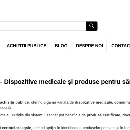
ACHIZITII PUBLICE
BLOG
DESPRE NOI
CONTAC
 – Dispozitive medicale și produse pentru să
achiziții publice
, oferind o gamă variată de
dispozitive medicale, consuma
ropeană.
tante și unitățile din sistemul sanitar pot beneficia de
produse certificate, doc
t cerințelor legale
, oferind sprijin în identificarea produselor potrivite și în 