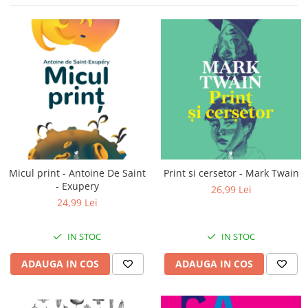
Uscatoare si perii electrice
Pulsoximetre de deget
Pulsoximetre profesionale
Uscatoare
Accesorii
Perii electrice
Monitorizare medicala
Articole ingrijire copii
Stetoscoape
Aspiratoare nazale
Pompe de san
Spirometre
Incalzitoare si sterilizatoare
Spirometre portabile
Diverse
Accesorii spirometre
Consumabile medicale
Micul print - Antoine De Saint
Print si cersetor - Mark Twain
Comprese sterile
- Exupery
26,99 Lei
Ser fiziologic
24,99 Lei
Suporturi ortopedice si orteze
Diverse
IN STOC
IN STOC
ADAUGA IN COS
ADAUGA IN COS