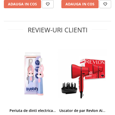
ADAUGA IN COS
ADAUGA IN COS
REVIEW-URI CLIENTI
Periuta de dinti electrica Vitammy Bunny Pink, pentru copii 0-3 ani, cu lumina LED, 24.000 de miscari sonice/min, 2 programe de periaj, fibre nano
Uscator de par Revlon Airflow Control RVDR5320E, concentrator incorporat cu rotire la 90 grade, difuzor pentru volum, 2 viteze, 3 trepte de temperatura, Rosu