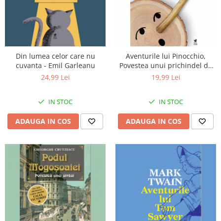
Din lumea celor care nu
Aventurile lui Pinocchio,
cuvanta - Emil Garleanu
Povestea unui prichindel de
lemn - Carlo Collodi
24,99 Lei
19,99 Lei
IN STOC
IN STOC
ADAUGA IN COS
ADAUGA IN COS