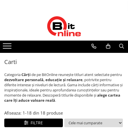
Dispozitive medicale
Ingrijire personala & cosmetice
Electrocasnice & climatizare
Suplimente nutritive
Uniforme si saboti medicali
Parteneri
Aparate aerosoli si accesorii
Ingrijire personala
Ventilatoare
Proteine si aminoacizi
Saboti medicali
Distribuitor autorizat Philips
Respironics Romania
Aparate aerosoli
Cantare corporale
Purificatoare
Proteine
Camere inhalare
Ingrjire faciala
Aminoacizi
Incalzitoare corporale
Accesorii
Manichiura-pedichiura
Tablete energizante
Electrocasnice mici
Tensiometre
Tratamente ingrjire corp
Alte suplimente nutritive
Carti
Perii de par
Tensiometre mecanice
Igiena dentara
Categoria
Cărți
de pe BitOnline reunește titluri atent selectate pentru
Tensiometre electronice
dezvoltare personală, educație și relaxare
, potrivite pentru
Accesorii
Periute de dinti electrice
diferite interese și niveluri de lectură. Gama include cărți informative și
Termometre
Irigatoare bucale
inspiraționale, ideale pentru aprofundarea cunoștințelor sau pentru
momente de relaxare. Descoperă titlurile disponibile și
alege cartea
Accesorii si rezerve
Termometre non-contact
care îți aduce valoare reală
.
Ondulatoare si placi de par
Termometre copii
Afiseaza:
1-
18
din
18
produse
Termometre clasice
Ondulatoare
Pulsoximetre
Placi de par
FILTRE