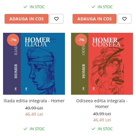
IN STOC
IN STOC
ADAUGA IN COS
ADAUGA IN COS
-7%
-7%
Iliada editia integrala - Homer
Odiseea editia integrala -
Homer
49,99 Lei
49,99 Lei
46,49 Lei
46,49 Lei
IN STOC
IN STOC