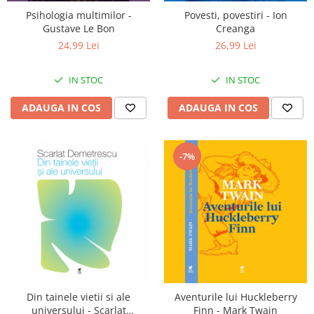
Psihologia multimilor -
Povesti, povestiri - Ion
Gustave Le Bon
Creanga
24,99 Lei
26,99 Lei
IN STOC
IN STOC
ADAUGA IN COS
ADAUGA IN COS
-7%
Din tainele vietii si ale
Aventurile lui Huckleberry
universului - Scarlat
Finn - Mark Twain