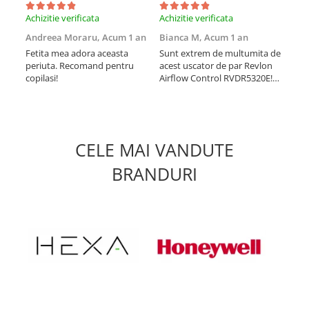
Achizitie verificata
Achizitie verificata
Achi
Andreea Moraru,
Acum 1 an
Bianca M,
Acum 1 an
Dia
an
Fetita mea adora aceasta
Sunt extrem de multumita de
periuta. Recomand pentru
acest uscator de par Revlon
Cel
copilasi!
Airflow Control RVDR5320E!
acu
Usuca rapid, fara sa
zgo
deterioreze parul. Este usor
util
de manevrat si lasa parul
nici
neted si stralucitor. Il
iar 
recomand cu incredere!
îmb
CELE MAI VANDUTE
dat
toa
BRANDURI