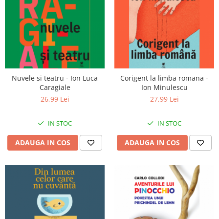
Nuvele si teatru - Ion Luca
Corigent la limba romana -
Caragiale
Ion Minulescu
26,99 Lei
27,99 Lei
IN STOC
IN STOC
ADAUGA IN COS
ADAUGA IN COS