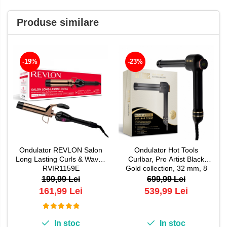
Produse similare
-19%
-23%
Ondulator REVLON Salon
Ondulator Hot Tools
Long Lasting Curls & Waves
Curlbar, Pro Artist Black
RVIR1159E
Gold collection, 32 mm, 8
trepte de temperatura,
199,99 Lei
699,99 Lei
invelis din titan, cronometru
161,99 Lei
539,99 Lei
pentru bucle,
HTCURL1110BG
In stoc
In stoc