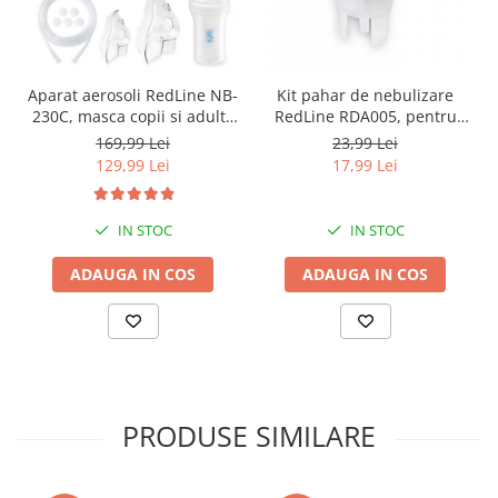
Aparat aerosoli RedLine NB-
Kit pahar de nebulizare
230C, masca copii si adulti,
RedLine RDA005, pentru
particule 3 microni,
aparate de aerosoli
169,99 Lei
23,99 Lei
nebulizator inhalator cu
nebulizatoare cu compresor
129,99 Lei
17,99 Lei
compresor
IN STOC
IN STOC
ADAUGA IN COS
ADAUGA IN COS
PRODUSE SIMILARE