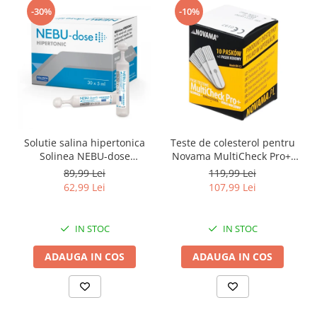
-30%
-10%
Solutie salina hipertonica
Teste de colesterol pentru
Solinea NEBU-dose
Novama MultiCheck Pro+,
concentratie 3%, 30
BK-C2, 10 teste/ cutie
89,99 Lei
119,99 Lei
monodoze x 5 ml
62,99 Lei
107,99 Lei
IN STOC
IN STOC
ADAUGA IN COS
ADAUGA IN COS