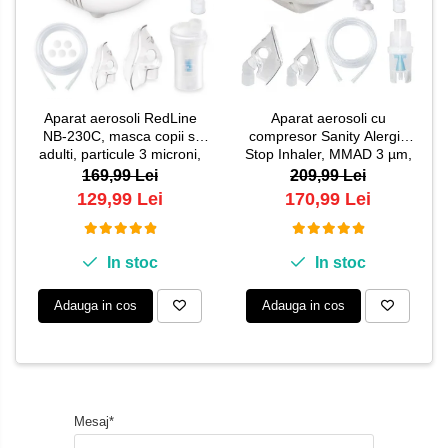
Aparat aerosoli RedLine
Aparat aerosoli cu
NB-230C, masca copii si
compresor Sanity Alergia
adulti, particule 3 microni,
Stop Inhaler, MMAD 3 µm,
nebulizator inhalator cu
cupa medicamente 10 ml
169,99 Lei
209,99 Lei
compresor
129,99 Lei
170,99 Lei
In stoc
In stoc
Adauga in cos
Adauga in cos
Mesaj*