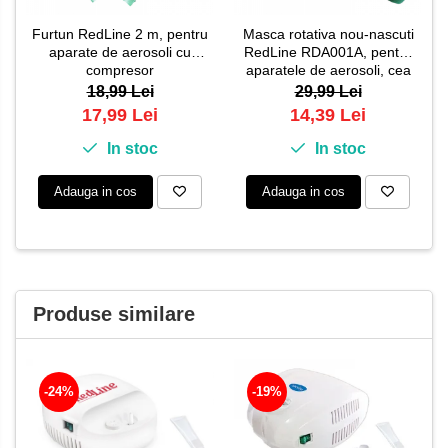
Furtun RedLine 2 m, pentru
Masca rotativa nou-nascuti
aparate de aerosoli cu
RedLine RDA001A, pentru
compresor
aparatele de aerosoli, cea
mai mica dimensiune
18,99 Lei
29,99 Lei
disponibila
17,99 Lei
14,39 Lei
In stoc
In stoc
Adauga in cos
Adauga in cos
Produse similare
-24%
-19%