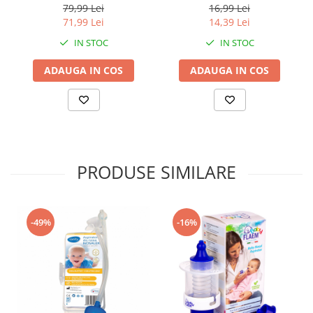
concentratie 0.9%, 100
concentratie 0.9%, 10
79,99 Lei
16,99 Lei
monodoze x 5 ml
monodoze x 5 ml
71,99 Lei
14,39 Lei
IN STOC
IN STOC
ADAUGA IN COS
ADAUGA IN COS
PRODUSE SIMILARE
-49%
-16%