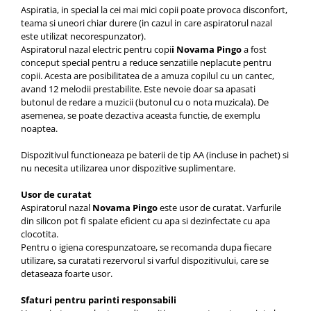
Aspiratia, in special la cei mai mici copii poate provoca disconfort,
teama si uneori chiar durere (in cazul in care aspiratorul nazal
este utilizat necorespunzator).
Aspiratorul nazal electric pentru copi
i Novama Pingo
a fost
conceput special pentru a reduce senzatiile neplacute pentru
copii. Acesta are posibilitatea de a amuza copilul cu un cantec,
avand 12 melodii prestabilite. Este nevoie doar sa apasati
butonul de redare a muzicii (butonul cu o nota muzicala). De
asemenea, se poate dezactiva aceasta functie, de exemplu
noaptea.
Dispozitivul functioneaza pe baterii de tip AA (incluse in pachet) si
nu necesita utilizarea unor dispozitive suplimentare.
Usor de curatat
Aspiratorul nazal
Novama Pingo
este usor de curatat. Varfurile
din silicon pot fi spalate eficient cu apa si dezinfectate cu apa
clocotita.
Pentru o igiena corespunzatoare, se recomanda dupa fiecare
utilizare, sa curatati rezervorul si varful dispozitivului, care se
detaseaza foarte usor.
Sfaturi pentru parinti responsabili