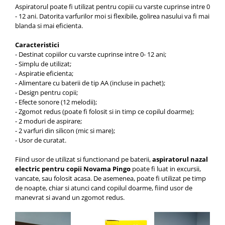
Aspiratorul poate fi utilizat pentru copiii cu varste cuprinse intre 0
- 12 ani. Datorita varfurilor moi si flexibile, golirea nasului va fi mai
blanda si mai eficienta.
Caracteristici
- Destinat copiilor cu varste cuprinse intre 0- 12 ani;
- Simplu de utilizat;
- Aspiratie eficienta;
- Alimentare cu baterii de tip AA (incluse in pachet);
- Design pentru copii;
- Efecte sonore (12 melodii);
- Zgomot redus (poate fi folosit si in timp ce copilul doarme);
- 2 moduri de aspirare;
- 2 varfuri din silicon (mic si mare);
- Usor de curatat.
Fiind usor de utilizat si functionand pe baterii,
aspiratorul nazal
electric pentru copii Novama Pingo
poate fi luat in excursii,
vancate, sau folosit acasa. De asemenea, poate fi utilizat pe timp
de noapte, chiar si atunci cand copilul doarme, fiind usor de
manevrat si avand un zgomot redus.