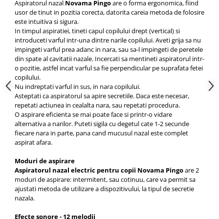
Aspiratorul nazal
Novama Pingo
are o forma ergonomica, fiind
usor de tinut in pozitia corecta, datorita careia metoda de folosire
este intuitiva si sigura.
In timpul aspiratiei, tineti capul copilului drept (vertical) si
introduceti varful intr-una dintre narile copilului. Aveti grija sa nu
impingeti varful prea adanc in nara, sau sa-l impingeti de peretele
din spate al cavitatii nazale. Incercati sa mentineti aspiratorul intr-
o pozitie, astfel incat varful sa fie perpendicular pe suprafata fetei
copilului.
Nu indreptati varful in sus, in nara copilului.
Asteptati ca aspiratorul sa apire secretiile. Daca este necesar,
repetati actiunea in cealalta nara, sau repetati procedura.
O aspirare eficienta se mai poate face si printr-o vidare
alternativa a narilor. Puteti sigila cu degetul cate 1-2 secunde
fiecare nara in parte, pana cand mucusul nazal este complet
aspirat afara.
Moduri de aspirare
Aspiratorul nazal electric pentru copii Novama Pingo
are 2
moduri de aspirare: intermitent, sau cotinuu, care va permit sa
ajustati metoda de utilizare a dispozitivului, la tipul de secretie
nazala.
Efecte sonore - 12 melodii