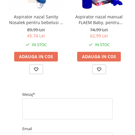
Aspirator nazal Sanity
Aspirator nazal manual
Nosalek pentru bebelusi si
FLAEM Baby, pentru
copii
bebelusi si copii,
89,99 Lei
74,99 Lei
Alb/Albastru, AC0423P
45,74 Lei
62,99 Lei
IN STOC
IN STOC
ADAUGA IN COS
ADAUGA IN COS
Mesaj*
Email