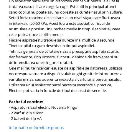
Un aspirator nazal este un dispozitiv conceput pentru a ajuta la
tratarea nasului care curge la copii. Este util in principal atunci
cand copilul nu poate sau nu doreste sa curete nasul prin suflare.
Setati forta maxima de aspirare la un nivel sigur, care fluctueaza
in intervalul 50-60 kPa. Acest lucru este asociat cu riscul de
acumulare a presiunii in urechea medie in timpul aspiratiei, ceea
ce ar putea duce la otita medie.
Fiecare aspiratie nu trebuie sa dureze mai mult de 8 secunde.
Tineti copilul cu gura deschisa in timpul aspiratiei.
Tehnica generala de curatare nazala presupune aspiratii scurte,
dar frecvente. Prin urmare, succesul depinde de frecventa si nu
de intensitatea unei singure curatari.
Cele mai multe incercari esuate de aspiratie se datoreaza utilizatii
necorespunzatoare a dispozitivului: unghi gresit de introducere a
varfului in nas, sau aderenta inexacta a varfului la peretii nasului.
Utilizarea unui aspirator nazal necesita incercare si practica.
Efectele pot varia in functie de tipul de nas si de secretie.
Pachetul contine:
- Aspirator nazal electric Novama Pingo
- 2 varfuri din silicon
- 2 baterii de tip AA
Informatii conformitate produs