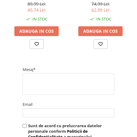
copii
bebelusi si copii,
89,99 Lei
74,99 Lei
Alb/Albastru, AC0423P
45,74 Lei
62,99 Lei
IN STOC
IN STOC
ADAUGA IN COS
ADAUGA IN COS
Mesaj*
Email
Sunt de acord cu prelucrarea datelor
personale conform
Politicii de
Confidentialitate
a magazinului