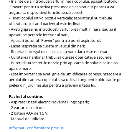
- Inainte de a introduce varful in nara copilului, apasati butonul
"Power" pentru a activa presiunea de aspiratie si pentru a va
asigura ca dispozitivul functioneaza corect;
- Tineti copilul intr-o pozitie verticala; aspiratorul nu trebuie
utilizat atunci cand pacientul este inclinat;
- Aveti grija sa nu introduceti varful prea mult in nara, sau sa il
apasati pe peretele interior al narii;
- Apasati butonul "Power" pentru a porni aspiratorul;
- Lasati aspiratia sa curete musucul din nari;
- Repetati intregul ciclu in cealalta nara daca este necesar;
- Curatarea narilor ar trebui sa dureze doar cateva secunde;
- Puteti dilua secretiile nazale prin aplicarea de solutie salina sau
apa de mare;
- Este important sa aveti grija de umidificarea corespunzatoare a
aerului din camera copilului si sa utilizati unguente hidratante pe
pielea din jurul nasului pentru a preveni iritatia lui.
Pachetul contine:
- Aspirator nazal electric Novama Pingo Spark;
- 2 varfuri din silicon;
- 2 baterii AAA de 1.5 V;
- Manual de utilizare.
Informatii conformitate produs