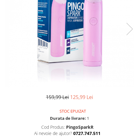
Uscatoare si perii electrice
Pulsoximetre de deget
Pulsoximetre profesionale
Uscatoare
Accesorii
Perii electrice
Monitorizare medicala
Articole ingrijire copii
Stetoscoape
Aspiratoare nazale
Pompe de san
Spirometre
Incalzitoare si sterilizatoare
Spirometre portabile
Diverse
Accesorii spirometre
Consumabile medicale
Comprese sterile
Ser fiziologic
159,99 Lei
125,99 Lei
Suporturi ortopedice si orteze
Diverse
STOC EPUIZAT
Durata de livrare:
1
Cod Produs:
PingoSparkR
Ai nevoie de ajutor?
0727.747.511