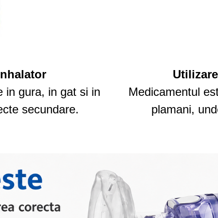
inhalator
Utilizar
in gura, in gat si in
Medicamentul este
ecte secundare.
plamani, unde