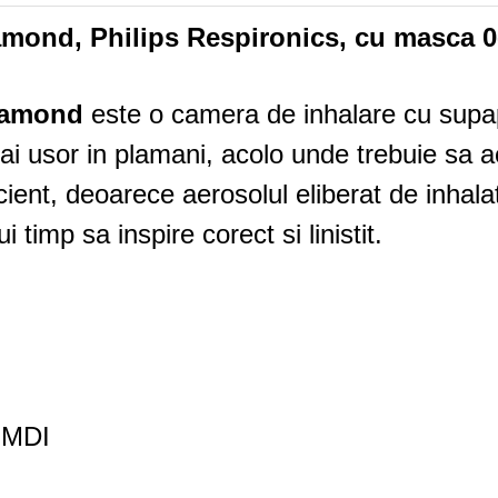
mond, Philips Respironics, cu masca 0-
iamond
este o camera de inhalare cu supa
i usor in plamani, acolo unde trebuie sa a
ent, deoarece aerosolul eliberat de inhalato
i timp sa inspire corect si linistit.
l MDI