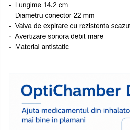
Aspiratoare nazale
- Lungime 14.2 cm
Pompe de san
- Diametru conector 22 mm
Incalzitoare si sterilizatoare
- Valva de expirare cu rezistenta scazu
Diverse
- Avertizare sonora debit mare
Ventilatoare
Purificatoare
- Material antistatic
Incalzitoare corporale
Electrocasnice mici
Proteine si aminoacizi
Proteine
Aminoacizi
Tablete energizante
Alte suplimente nutritive
Saboti medicali