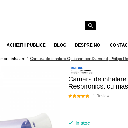
ACHIZITII PUBLICE
BLOG
DESPRE NOI
CONTAC
mere inhalare /
Camera de inhalare Optichamber Diamond, Philips Res
Camera de inhalare
Respironics, cu mas
1 Review
179,99 Lei
89,99 Lei
In stoc