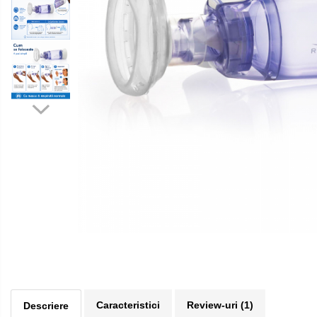
Pulsoximetre
Pulsoximetre de deget
Pulsoximetre profesionale
Accesorii
Monitorizare medicala
Stetoscoape
Spirometre
Spirometre portabile
Accesorii spirometre
Consumabile medicale
Comprese sterile
Ser fiziologic
Distribuie
Suporturi ortopedice si orteze
pe
Facebook
Diverse
Ingrijire personala
Caracteristici
Review-uri
(1)
Descriere