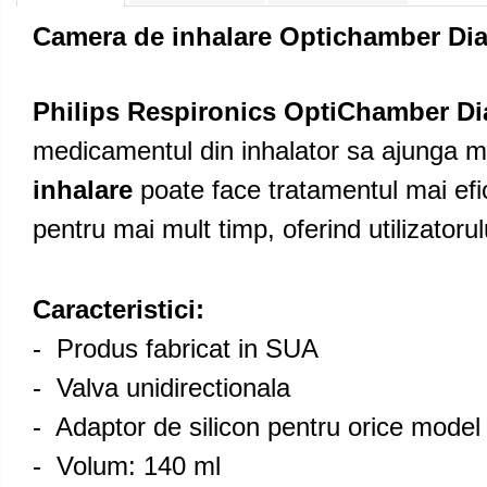
Cantare corporale
Camera de inhalare Optichamber Dia
Ingrjire faciala
Manichiura-pedichiura
Tratamente ingrjire corp
Philips Respironics OptiChamber D
Perii de par
medicamentul din inhalator sa ajunga ma
Igiena dentara
inhalare
poate face tratamentul mai efici
Periute de dinti electrice
Irigatoare bucale
pentru mai mult timp, oferind utilizatorulu
Accesorii si rezerve
Ondulatoare si placi de par
Caracteristici:
Ondulatoare
Placi de par
- Produs fabricat in SUA
Uscatoare si perii electrice
- Valva unidirectionala
Uscatoare
- Adaptor de silicon pentru orice mode
Perii electrice
- Volum: 140 ml
Articole ingrijire copii