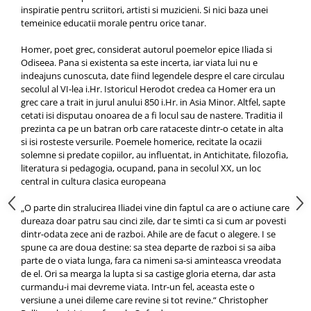
inspiratie pentru scriitori, artisti si muzicieni. Si nici baza unei
temeinice educatii morale pentru orice tanar.
Homer, poet grec, considerat autorul poemelor epice Iliada si
Odiseea. Pana si existenta sa este incerta, iar viata lui nu e
indeajuns cunoscuta, date fiind legendele despre el care circulau
secolul al VI-lea i.Hr. Istoricul Herodot credea ca Homer era un
grec care a trait in jurul anului 850 i.Hr. in Asia Minor. Altfel, sapte
cetati isi disputau onoarea de a fi locul sau de nastere. Traditia il
prezinta ca pe un batran orb care rataceste dintr-o cetate in alta
si isi rosteste versurile. Poemele homerice, recitate la ocazii
solemne si predate copiilor, au influentat, in Antichitate, filozofia,
literatura si pedagogia, ocupand, pana in secolul XX, un loc
central in cultura clasica europeana
„O parte din stralucirea Iliadei vine din faptul ca are o actiune care
dureaza doar patru sau cinci zile, dar te simti ca si cum ar povesti
dintr-odata zece ani de razboi. Ahile are de facut o alegere. I se
spune ca are doua destine: sa stea departe de razboi si sa aiba
parte de o viata lunga, fara ca nimeni sa-si aminteasca vreodata
de el. Ori sa mearga la lupta si sa castige gloria eterna, dar asta
curmandu-i mai devreme viata. Intr-un fel, aceasta este o
versiune a unei dileme care revine si tot revine.“ Christopher