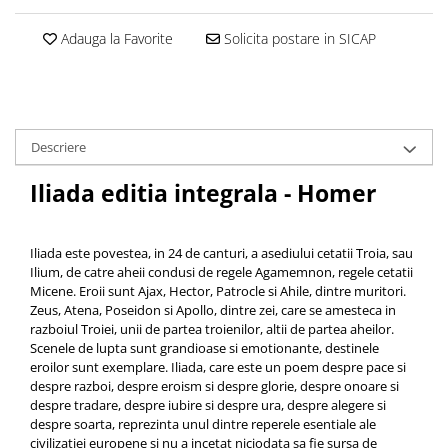
Adauga la Favorite
Solicita postare in SICAP
Descriere
Iliada editia integrala - Homer
Iliada este povestea, in 24 de canturi, a asediului cetatii Troia, sau
Ilium, de catre aheii condusi de regele Agamemnon, regele cetatii
Micene. Eroii sunt Ajax, Hector, Patrocle si Ahile, dintre muritori.
Zeus, Atena, Poseidon si Apollo, dintre zei, care se amesteca in
razboiul Troiei, unii de partea troienilor, altii de partea aheilor.
Scenele de lupta sunt grandioase si emotionante, destinele
eroilor sunt exemplare. Iliada, care este un poem despre pace si
despre razboi, despre eroism si despre glorie, despre onoare si
despre tradare, despre iubire si despre ura, despre alegere si
despre soarta, reprezinta unul dintre reperele esentiale ale
civilizatiei europene si nu a incetat niciodata sa fie sursa de