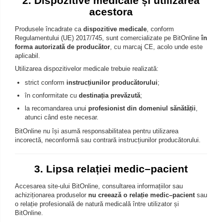
2. Dispozitive medicale și utilizarea
acestora
Produsele încadrate ca
dispozitive medicale
, conform
Regulamentului (UE) 2017/745, sunt comercializate pe BitOnline
în
forma autorizată de producător
, cu marcaj CE, acolo unde este
aplicabil.
Utilizarea dispozitivelor medicale trebuie realizată:
strict conform
instrucțiunilor producătorului
;
în conformitate cu
destinația prevăzută
;
la recomandarea unui
profesionist din domeniul sănătății
,
atunci când este necesar.
BitOnline nu își asumă responsabilitatea pentru utilizarea
incorectă, neconformă sau contrară instrucțiunilor producătorului.
3. Lipsa relației medic–pacient
Accesarea site-ului BitOnline, consultarea informațiilor sau
achiziționarea produselor
nu creează o relație medic–pacient
sau
o relație profesională de natură medicală între utilizator și
BitOnline.