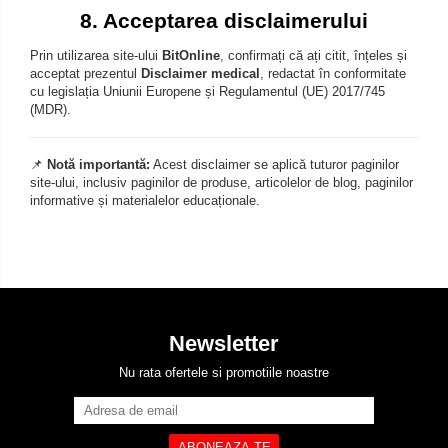
8. Acceptarea disclaimerului
Prin utilizarea site-ului
BitOnline
, confirmați că ați citit, înțeles și
acceptat prezentul
Disclaimer medical
, redactat în conformitate
cu legislația Uniunii Europene și Regulamentul (UE) 2017/745
(MDR).
📌
Notă importantă:
Acest disclaimer se aplică tuturor paginilor
site-ului, inclusiv paginilor de produse, articolelor de blog, paginilor
informative și materialelor educaționale.
Newsletter
Nu rata ofertele si promotiile noastre