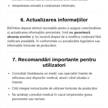
interpretarea eronată a conținutului informativ.
6. Actualizarea informațiilor
BitOnline depune eforturi rezonabile pentru a asigura corectitudinea
și actualizarea informațiilor prezentate, însă
nu garantează
absența erorilor
și își rezervă dreptul de a modifica conținutul fără
notificare prealabilă, în conformitate cu actualizările legislative sau
informațiile furnizate de producători.
7. Recomandări importante pentru
utilizatori
Consultați întotdeauna un medic sau specialist înainte de
utilizarea unui dispozitiv medical, atunci când situația o
impune.
Citiți integral instrucțiunile de utilizare furnizate de producător.
Nu amânați consultul medical în cazul simptomelor grave,
persistente sau neclare.