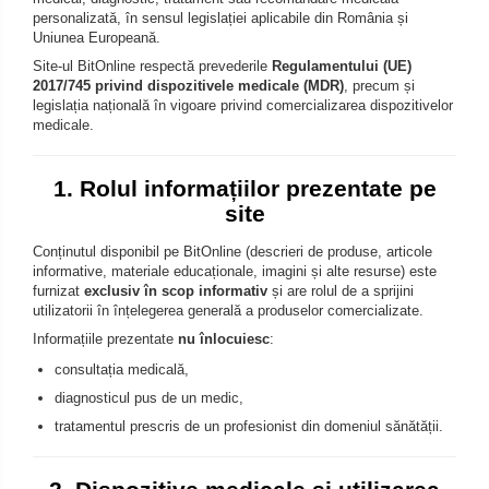
Placi de par
Pulsoximetre
personalizată, în sensul legislației aplicabile din România și
Uniunea Europeană.
Uscatoare si perii electrice
Pulsoximetre de deget
Site-ul BitOnline respectă prevederile
Regulamentului (UE)
Pulsoximetre profesionale
Uscatoare
2017/745 privind dispozitivele medicale (MDR)
, precum și
Accesorii
Perii electrice
legislația națională în vigoare privind comercializarea dispozitivelor
medicale.
Monitorizare medicala
Articole ingrijire copii
Aspiratoare nazale
Stetoscoape
1. Rolul informațiilor prezentate pe
Pompe de san
site
Spirometre
Incalzitoare si sterilizatoare
Conținutul disponibil pe BitOnline (descrieri de produse, articole
Spirometre portabile
Diverse
informative, materiale educaționale, imagini și alte resurse) este
Accesorii spirometre
furnizat
exclusiv în scop informativ
și are rolul de a sprijini
utilizatorii în înțelegerea generală a produselor comercializate.
Consumabile medicale
Informațiile prezentate
nu înlocuiesc
:
Comprese sterile
consultația medicală,
Ser fiziologic
diagnosticul pus de un medic,
Suporturi ortopedice si orteze
tratamentul prescris de un profesionist din domeniul sănătății.
Diverse