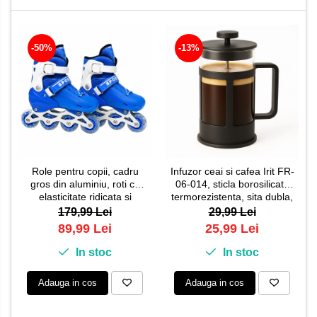
-50%
-13%
Role pentru copii, cadru
Infuzor ceai si cafea Irit FR-
gros din aluminiu, roti cu
06-014, sticla borosilicata
elasticitate ridicata si
termorezistenta, sita dubla,
rezistenta la uzura, marime
0.6 L, 9 x 16.8 cm
179,99 Lei
29,99 Lei
reglabila 30-34, sisteme
89,99 Lei
25,99 Lei
multiple de inchidere,
Albastru
In stoc
In stoc
Adauga in cos
Adauga in cos