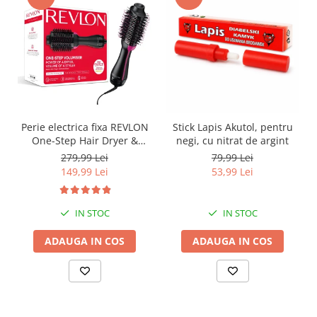
Perie electrica fixa REVLON
Stick Lapis Akutol, pentru
One-Step Hair Dryer &
negi, cu nitrat de argint
Volumizer, RVDR5222E2,
279,99 Lei
79,99 Lei
pentru par mediu si lung
149,99 Lei
53,99 Lei
IN STOC
IN STOC
ADAUGA IN COS
ADAUGA IN COS