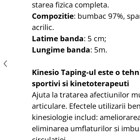
starea fizica completa.
Saboti medicali
Resigilate
Compozitie
: bumbac 97%, spa
Carti
acrilic.
Latime banda
: 5 cm;
Lungime banda
: 5m.
Kinesio Taping-ul este o tehn
sportivi si kinetoterapeuti
Ajuta la tratarea afectiunilor m
articulare. Efectele utilizarii be
kinesiologie includ: ameliorarea
eliminarea umflaturilor si imbu
circulatiei.