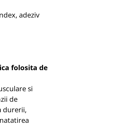
ndex, adeziv
ica folosita de
usculare si
nzii de
 durerii,
natatirea