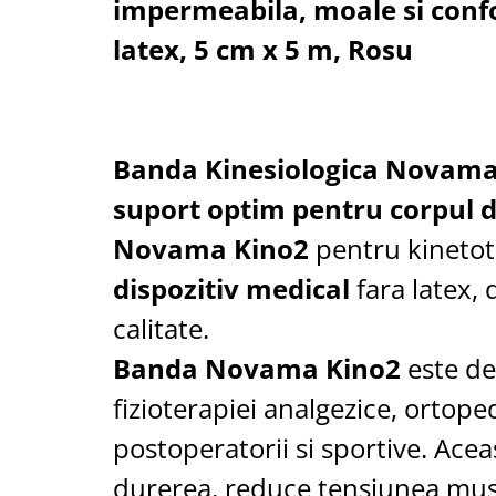
impermeabila, moale si confo
Cantare corporale
latex, 5 cm x 5 m, Rosu
Ingrjire faciala
Manichiura-pedichiura
Tratamente ingrjire corp
Perii de par
Igiena dentara
Banda Kinesiologica Novama
Periute de dinti electrice
suport optim pentru corpul
Irigatoare bucale
Novama Kino2
pentru kinetot
Accesorii si rezerve
dispozitiv medical
fara latex, 
Ondulatoare si placi de par
Ondulatoare
calitate.
Placi de par
Banda Novama Kino2
este de
Uscatoare si perii electrice
fizioterapiei analgezice, ortope
Uscatoare
Perii electrice
postoperatorii si sportive. Ace
Articole ingrijire copii
durerea, reduce tensiunea mus