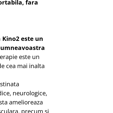
rtabila, fara
 Kino2 este un
 dumneavoastra
erapie este un
de cea mai inalta
stinata
dice, neurologice,
asta amelioreaza
culara, precum si