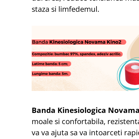
Aspiratoare nazale
staza si limfedemul.
Pompe de san
Incalzitoare si sterilizatoare
Diverse
Electrocasnice & climatizare
Ventilatoare
Purificatoare
Incalzitoare corporale
Electrocasnice mici
Suplimente nutritive
Proteine si aminoacizi
Proteine
Aminoacizi
Banda Kinesiologica Novama
Tablete energizante
moale si confortabila, rezistent
Alte suplimente nutritive
va va ajuta sa va intoarceti rapid
Uniforme si saboti medicali