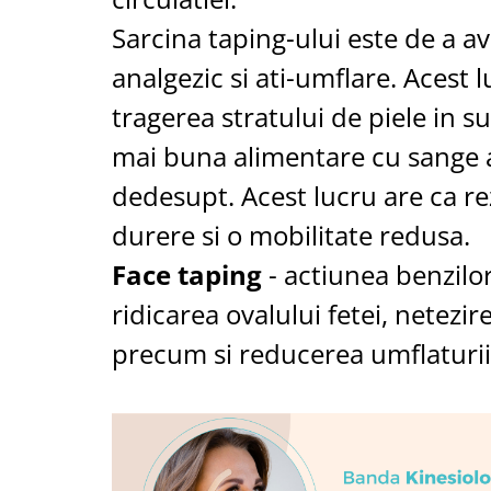
Sarcina taping-ului este de a a
analgezic si ati-umflare. Acest l
tragerea stratului de piele in s
mai buna alimentare cu sange 
dedesupt. Acest lucru are ca re
durere si o mobilitate redusa.
Face taping
- actiunea benzilor
ridicarea ovalului fetei, netezire
precum si reducerea umflaturii