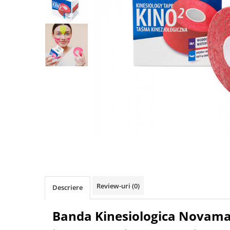
Pulsoximetre
Pulsoximetre de deget
Pulsoximetre profesionale
Accesorii
Monitorizare medicala
Stetoscoape
Spirometre
Spirometre portabile
Accesorii spirometre
Consumabile medicale
Distribuie
Comprese sterile
pe
Facebook
Ser fiziologic
Suporturi ortopedice si orteze
Review-uri
(0)
Descriere
Diverse
Ingrijire personala & cosmetice
Banda Kinesiologica Novama
Ingrijire personala