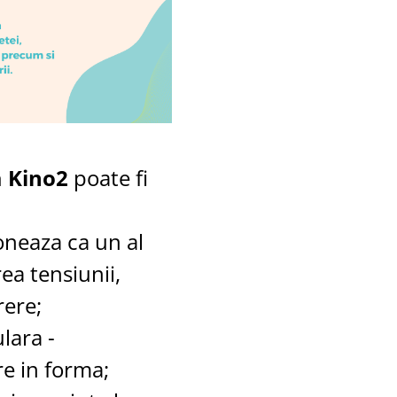
 Kino2
poate fi
oneaza ca un al
ea tensiunii,
rere;
lara -
re in forma;