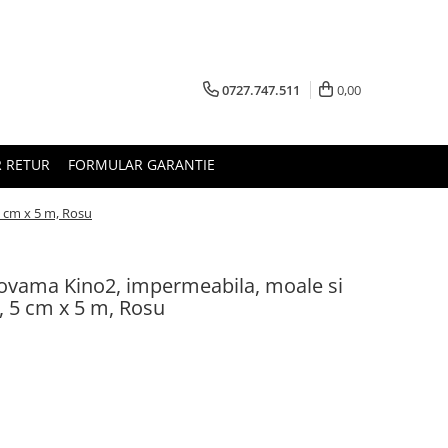
0727.747.511
0,00
 RETUR
FORMULAR GARANTIE
5 cm x 5 m, Rosu
ovama Kino2, impermeabila, moale si
x, 5 cm x 5 m, Rosu