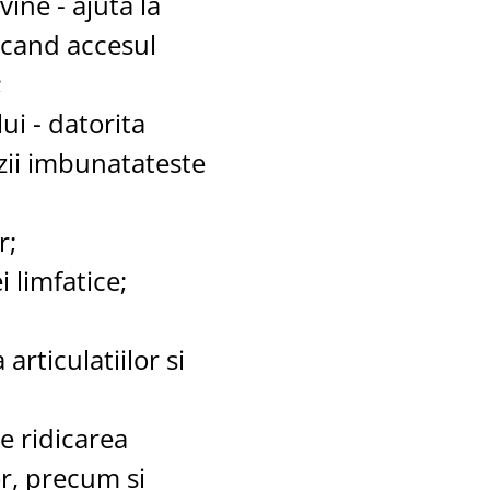
vine - ajuta la
scand accesul
;
i - datorita
zii imbunatateste
r;
 limfatice;
articulatiilor si
te ridicarea
or, precum si