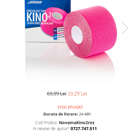
Uscatoare si perii electrice
Pulsoximetre de deget
Pulsoximetre profesionale
Uscatoare
Accesorii
Perii electrice
Monitorizare medicala
Articole ingrijire copii
Stetoscoape
Aspiratoare nazale
Pompe de san
Spirometre
Incalzitoare si sterilizatoare
Spirometre portabile
Diverse
Accesorii spirometre
Consumabile medicale
Comprese sterile
Ser fiziologic
69,99 Lei
33,29 Lei
Suporturi ortopedice si orteze
Diverse
STOC EPUIZAT
Durata de livrare:
24-48h
Cod Produs:
NovamaKino2roz
Ai nevoie de ajutor?
0727.747.511