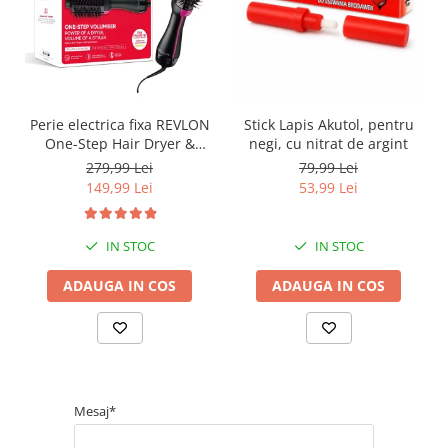
Perie electrica fixa REVLON
Stick Lapis Akutol, pentru
One-Step Hair Dryer &
negi, cu nitrat de argint
Volumizer, RVDR5222E2,
279,99 Lei
79,99 Lei
pentru par mediu si lung
149,99 Lei
53,99 Lei
IN STOC
IN STOC
ADAUGA IN COS
ADAUGA IN COS
Mesaj*