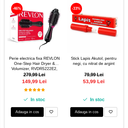
-46%
-33%
Perie electrica fixa REVLON
Stick Lapis Akutol, pentru
One-Step Hair Dryer &
negi, cu nitrat de argint
Volumizer, RVDR5222E2,
pentru par mediu si lung
279,99 Lei
79,99 Lei
149,99 Lei
53,99 Lei
In stoc
In stoc
Adauga in cos
Adauga in cos