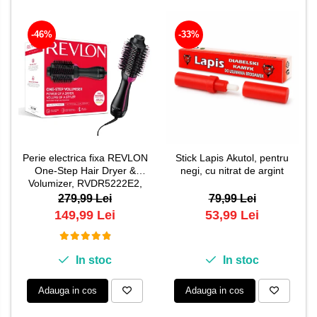
-46%
-33%
Perie electrica fixa REVLON
Stick Lapis Akutol, pentru
One-Step Hair Dryer &
negi, cu nitrat de argint
Volumizer, RVDR5222E2,
pentru par mediu si lung
279,99 Lei
79,99 Lei
149,99 Lei
53,99 Lei
In stoc
In stoc
Adauga in cos
Adauga in cos