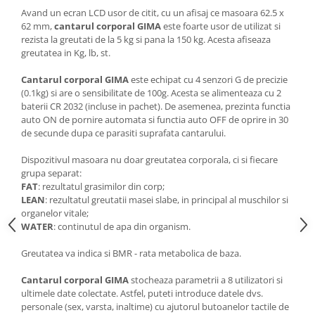
Avand un ecran LCD usor de citit, cu un afisaj ce masoara 62.5 x
62 mm,
cantarul corporal GIMA
este foarte usor de utilizat si
rezista la greutati de la 5 kg si pana la 150 kg. Acesta afiseaza
greutatea in Kg, lb, st.
Cantarul corporal GIMA
este echipat cu 4 senzori G de precizie
(0.1kg) si are o sensibilitate de 100g. Acesta se alimenteaza cu 2
baterii CR 2032 (incluse in pachet). De asemenea, prezinta functia
auto ON de pornire automata si functia auto OFF de oprire in 30
de secunde dupa ce parasiti suprafata cantarului.
Dispozitivul masoara nu doar greutatea corporala, ci si fiecare
grupa separat:
FAT
: rezultatul grasimilor din corp;
LEAN
: rezultatul greutatii masei slabe, in principal al muschilor si
organelor vitale;
WATER
: continutul de apa din organism.
Greutatea va indica si BMR - rata metabolica de baza.
Cantarul corporal GIMA
stocheaza parametrii a 8 utilizatori si
ultimele date colectate. Astfel, puteti introduce datele dvs.
personale (sex, varsta, inaltime) cu ajutorul butoanelor tactile de