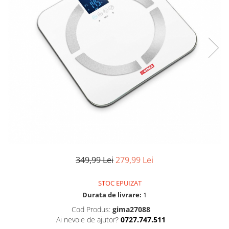
Uscatoare si perii electrice
Pulsoximetre de deget
Pulsoximetre profesionale
Uscatoare
Accesorii
Perii electrice
Monitorizare medicala
Articole ingrijire copii
Stetoscoape
Aspiratoare nazale
Pompe de san
Spirometre
Incalzitoare si sterilizatoare
Spirometre portabile
Diverse
Accesorii spirometre
Consumabile medicale
Comprese sterile
Ser fiziologic
349,99 Lei
279,99 Lei
Suporturi ortopedice si orteze
Diverse
STOC EPUIZAT
Durata de livrare:
1
Cod Produs:
gima27088
Ai nevoie de ajutor?
0727.747.511