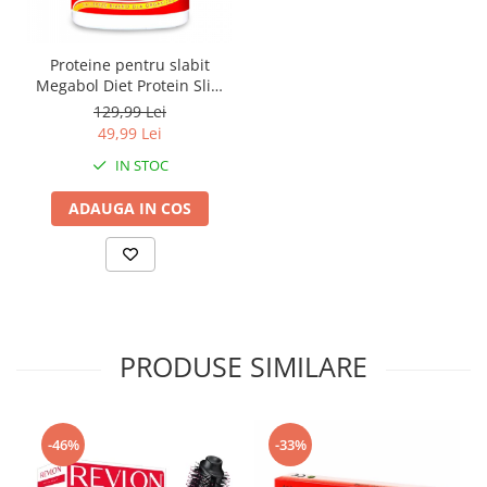
Proteine pentru slabit
Megabol Diet Protein Slim
Line, vitamine si fibre
129,99 Lei
proteice cu digestie lenta,
49,99 Lei
satietate pana la 6 ore
IN STOC
ADAUGA IN COS
PRODUSE SIMILARE
-46%
-33%