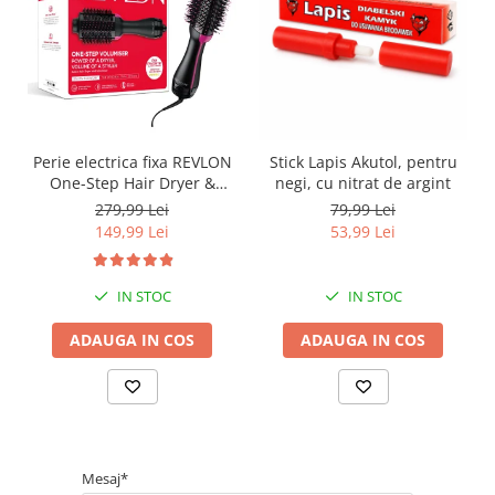
Perie electrica fixa REVLON
Stick Lapis Akutol, pentru
One-Step Hair Dryer &
negi, cu nitrat de argint
Volumizer, RVDR5222E2,
279,99 Lei
79,99 Lei
pentru par mediu si lung
149,99 Lei
53,99 Lei
IN STOC
IN STOC
ADAUGA IN COS
ADAUGA IN COS
Mesaj*