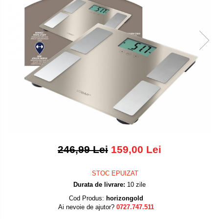
Placi de par
Pulsoximetre
Uscatoare si perii electrice
Pulsoximetre de deget
Pulsoximetre profesionale
Uscatoare
Accesorii
Perii electrice
Monitorizare medicala
Articole ingrijire copii
Aspiratoare nazale
Stetoscoape
Pompe de san
Spirometre
Incalzitoare si sterilizatoare
Spirometre portabile
Diverse
Accesorii spirometre
Consumabile medicale
246,99 Lei
159,00 Lei
Comprese sterile
Ser fiziologic
STOC EPUIZAT
Durata de livrare:
10 zile
Suporturi ortopedice si orteze
Cod Produs:
horizongold
Diverse
Ai nevoie de ajutor?
0727.747.511