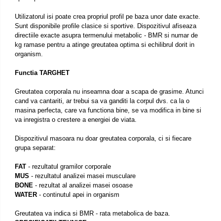
Utilizatorul isi poate crea propriul profil pe baza unor date exacte.
Sunt disponibile profile clasice si sportive. Dispozitivul afiseaza
directiile exacte asupra termenului metabolic - BMR si numar de
kg ramase pentru a atinge greutatea optima si echilibrul dorit in
organism.
Functia TARGHET
Greutatea corporala nu inseamna doar a scapa de grasime. Atunci
cand va cantariti, ar trebui sa va ganditi la corpul dvs. ca la o
masina perfecta, care va functiona bine, se va modifica in bine si
va inregistra o crestere a energiei de viata.
Dispozitivul masoara nu doar greutatea corporala, ci si fiecare
grupa separat:
FAT
- rezultatul gramilor corporale
MUS
- rezultatul analizei masei musculare
BONE
- rezultat al analizei masei osoase
WATER
- continutul apei in organism
Greutatea va indica si BMR - rata metabolica de baza.