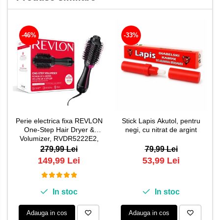
-46%
-33%
Perie electrica fixa REVLON
Stick Lapis Akutol, pentru
One-Step Hair Dryer &
negi, cu nitrat de argint
Volumizer, RVDR5222E2,
pentru par mediu si lung
279,99 Lei
79,99 Lei
149,99 Lei
53,99 Lei
In stoc
In stoc
Adauga in cos
Adauga in cos