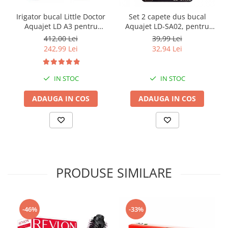
Irigator bucal Little Doctor
Set 2 capete dus bucal
Aquajet LD A3 pentru
Aquajet LD-SA02, pentru
adulti, profesional, 1500
irigatorul Aquajet LD-A8
412,00 Lei
39,99 Lei
impulsuri/min, 2 duze, alb
242,99 Lei
32,94 Lei
IN STOC
IN STOC
ADAUGA IN COS
ADAUGA IN COS
PRODUSE SIMILARE
-46%
-33%