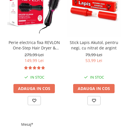
Perie electrica fixa REVLON
Stick Lapis Akutol, pentru
One-Step Hair Dryer &
negi, cu nitrat de argint
Volumizer, RVDR5222E2,
279,99 Lei
79,99 Lei
pentru par mediu si lung
149,99 Lei
53,99 Lei
IN STOC
IN STOC
ADAUGA IN COS
ADAUGA IN COS
Mesaj*