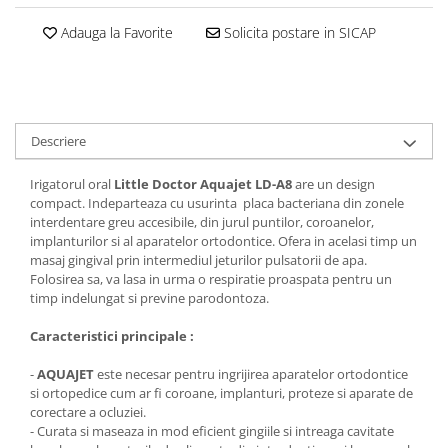
Adauga la Favorite
Solicita postare in SICAP
Descriere
Irigatorul oral
Little Doctor Aquajet LD-A8
are un design
compact. Indeparteaza cu usurinta placa bacteriana din zonele
interdentare greu accesibile, din jurul puntilor, coroanelor,
implanturilor si al aparatelor ortodontice. Ofera in acelasi timp un
masaj gingival prin intermediul jeturilor pulsatorii de apa.
Folosirea sa, va lasa in urma o respiratie proaspata pentru un
timp indelungat si previne parodontoza.
Caracteristici principale :
-
AQUAJET
este necesar pentru ingrijirea aparatelor ortodontice
si ortopedice cum ar fi coroane, implanturi, proteze si aparate de
corectare a ocluziei.
- Curata si maseaza in mod eficient gingiile si intreaga cavitate