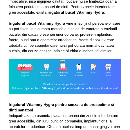
impecabile, insa ingrijirea cavitatii bucale nu se limiteaza doar la
folosirea periutei si a pastei de dinti. Pentru zonele interdentare
greu accesibile, exista
irigatorul bucal Vitammy Hydra
.
Irigatorul bucal Vitammy Hydra
vine in sprijinul persoanelor care
nu pot folosi in siguranta metodele clasice de curatare a cavitatii
bucale, din cauza prezentei unor coroane, proteze, implanturi,
fatete, punti sau a aparatelor ortodontice. Acest dispozitiv este
totodata util persoanelor care nu-si pot curata normal cavitatea
bucala, din cauza asezarii atipice si chiar a inghesuirii dintilor.
Irigatorul Vitammy Hygra pentru senzatia de prospetime si
dinti sanatosi
Indeparteaza cu usurinta placa bacteriana din zonele interdentare
greu accesibile, din jurul puntilor, coroanelor, implanturilor si al
aparatelor ortodontice. Ofera in acelasi timp un masaj gingival prin