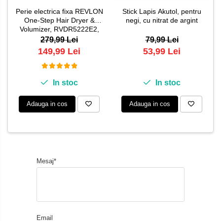
Perie electrica fixa REVLON
Stick Lapis Akutol, pentru
One-Step Hair Dryer &
negi, cu nitrat de argint
Volumizer, RVDR5222E2,
pentru par mediu si lung
279,99 Lei
79,99 Lei
149,99 Lei
53,99 Lei
In stoc
In stoc
Adauga in cos
Adauga in cos
Mesaj*
Email