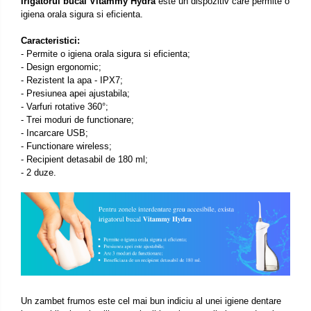
Irigatorul bucal Vitammy Hydra
este un dispozitiv care permite o
igiena orala sigura si eficienta.
Caracteristici:
- Permite o igiena orala sigura si eficienta;
- Design ergonomic;
- Rezistent la apa - IPX7;
- Presiunea apei ajustabila;
- Varfuri rotative
360°
;
- Trei moduri de functionare;
- Incarcare USB;
- Functionare wireless;
- Recipient detasabil de 180 ml;
- 2 duze.
Un zambet frumos este cel mai bun indiciu al unei igiene dentare