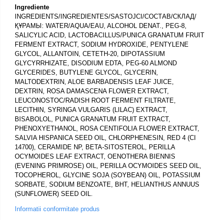
Ingrediente
INGREDIENTS/INGREDIENTES/SASTOJCI/СОСТАВ/СКЛАД/
ҚҰРАМЫ: WATER/AQUA/EAU, ALCOHOL DENAT., PEG-8,
SALICYLIC ACID, LACTOBACILLUS/PUNICA GRANATUM FRUIT
FERMENT EXTRACT, SODIUM HYDROXIDE, PENTYLENE
GLYCOL, ALLANTOIN, CETETH-20, DIPOTASSIUM
GLYCYRRHIZATE, DISODIUM EDTA, PEG-60 ALMOND
GLYCERIDES, BUTYLENE GLYCOL, GLYCERIN,
MALTODEXTRIN, ALOE BARBADENSIS LEAF JUICE,
DEXTRIN, ROSA DAMASCENA FLOWER EXTRACT,
LEUCONOSTOC/RADISH ROOT FERMENT FILTRATE,
LECITHIN, SYRINGA VULGARIS (LILAC) EXTRACT,
BISABOLOL, PUNICA GRANATUM FRUIT EXTRACT,
PHENOXYETHANOL, ROSA CENTIFOLIA FLOWER EXTRACT,
SALVIA HISPANICA SEED OIL, CHLORPHENESIN, RED 4 (CI
14700), CERAMIDE NP, BETA-SITOSTEROL, PERILLA
OCYMOIDES LEAF EXTRACT, OENOTHERA BIENNIS
(EVENING PRIMROSE) OIL, PERILLA OCYMOIDES SEED OIL,
TOCOPHEROL, GLYCINE SOJA (SOYBEAN) OIL, POTASSIUM
SORBATE, SODIUM BENZOATE, BHT, HELIANTHUS ANNUUS
(SUNFLOWER) SEED OIL.
Informatii conformitate produs