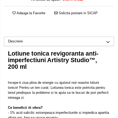
Adauga la Favorite
Solicita postare in SICAP
Descriere
Lotiune tonica revigoranta anti-
imperfectiuni Artistry Studio™,
200 ml
Incepe-ti ziua plina de energie cu ajutorul noii noastre lotiuni
tonice! Pentru un ten curat. Lotiunea tonica este potrivita pentru
tenul predispus la probleme si te ajuta sa te bucuri de pori perfecti
intreaga zi.
Ce beneficii iti ofera?
- 1% acid salicilic estompeaza imperfectiunile si impiedica aparitia
altora noi, fara sa usuce excesiv;