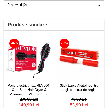
Review-uri
(0)
Produse similare
-46%
-33%
Perie electrica fixa REVLON
Stick Lapis Akutol, pentru
One-Step Hair Dryer &
negi, cu nitrat de argint
Volumizer, RVDR5222E2,
pentru par mediu si lung
279,99 Lei
79,99 Lei
149,99 Lei
53,99 Lei