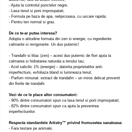
- Ajuta la controlul punctelor negre;
- Lasa tenul si porii improspatati;
- Formula pe baza de apa, nelipicioasa, cu uscare rapida;
- Pentru ten normal si gras.
De ce te-ar putea interesa?
Adopta o atitudine formata din zen si energie, cu ingrediente
calmante si revigorante. Un duo puternic!
- Trandafir si liliac (zen) – acest duo puternic de flori ajuta la
calmarea si hidratarea naturala a tenului tau;
- Acid salicilic 1% (energie) – datorita proprietatilor anti-
imperfectiuni, exfoliaza bland si lumineaza tenul;
- Parfum minunat: extract de trandafiri – un miros delicat provenit
din florile de trandafir.
Vezi de ce le place altor consumatori:
- 90% dintre consumatori spun ca lasa tenul si porii improspatati;
- 82% dintre consumatori spun ca ajuta la prevenirea
imperfectiunilor.
Respecta standardele Artistry™ privind frumusetea sanatoasa:
- Fara testare pe animale;