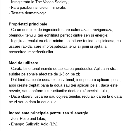
- Inregistrata la The Vegan Society;
- Fara parabeni si uleiuri minerale;
- Testata dermatologic.
Proprietati principale
- Cu un complex de ingrediente care calmeaza si revigoreaza,
oferindu-i tenului tau echilibrul perfect dintre zen si energie;
- Ingrijirea tenului cu efort minim – o lotiune tonica nelipicioasa, cu
uscare rapida, care improspateaza tenul si porii si ajuta la
prevenirea imperfectiunilor.
Mod de utilizare
- Curata bine tenul inainte de aplicarea produsului. Aplica in strat
subtire pe zonele afectate de 1-3 ori pe zi;
- Dat fiind ca poate usca excesiv tenul, incepe cu o aplicare pe zi,
apoi creste treptat pana la doua sau trei aplicari pe zi, daca este
nevoie, sau conform instructiunilor doctorului/specialistului;
- Daca observi uscarea sau cojirea tenului, redu aplicarea la o data
pe zi sau o data la doua zile.
Ingrediente principale pentru zen si energie
- Zen: Rose and Lilac;
- Energy: Salicylic Acid (1%).