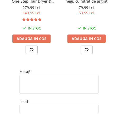
One-Step Hair Dryer &
negi, cu nitrat de argint
Volumizer, RVDR5222E2,
279,99 Lei
79,99 Lei
pentru par mediu si lung
149,99 Lei
53,99 Lei
IN STOC
IN STOC
ADAUGA IN COS
ADAUGA IN COS
Mesaj*
Email