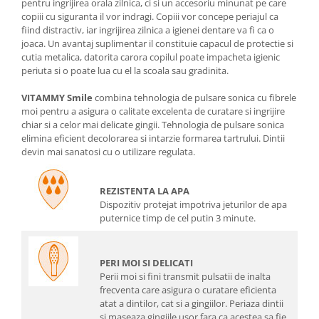
pentru ingrijirea orala zilnica, ci si un accesoriu minunat pe care
copiii cu siguranta il vor indragi. Copiii vor concepe periajul ca
fiind distractiv, iar ingrijirea zilnica a igienei dentare va fi ca o
joaca. Un avantaj suplimentar il constituie capacul de protectie si
cutia metalica, datorita carora copilul poate impacheta igienic
periuta si o poate lua cu el la scoala sau gradinita.
VITAMMY Smile
combina tehnologia de pulsare sonica cu fibrele
moi pentru a asigura o calitate excelenta de curatare si ingrijire
chiar si a celor mai delicate gingii. Tehnologia de pulsare sonica
elimina eficient decolorarea si intarzie formarea tartrului. Dintii
devin mai sanatosi cu o utilizare regulata.
REZISTENTA LA APA
Dispozitiv protejat impotriva jeturilor de apa
puternice timp de cel putin 3 minute.
PERI MOI SI DELICATI
Perii moi si fini transmit pulsatii de inalta
frecventa care asigura o curatare eficienta
atat a dintilor, cat si a gingiilor. Periaza dintii
si maseaza gingiile usor fara ca acestea sa fie