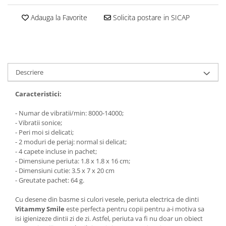
Adauga la Favorite
Solicita postare in SICAP
Descriere
Caracteristici:
- Numar de vibratii/min: 8000-14000;
- Vibratii sonice;
- Peri moi si delicati;
- 2 moduri de periaj: normal si delicat;
- 4 capete incluse in pachet;
- Dimensiune periuta: 1.8 x 1.8 x 16 cm;
- Dimensiuni cutie: 3.5 x 7 x 20 cm
- Greutate pachet: 64 g.
Cu desene din basme si culori vesele, periuta electrica de dinti
Vitammy Smile
este perfecta pentru copii pentru a-i motiva sa
isi igienizeze dintii zi de zi. Astfel, periuta va fi nu doar un obiect