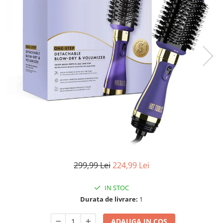
Pulsoximetre
Pulsoximetre de deget
Pulsoximetre profesionale
Accesorii
Monitorizare medicala
Stetoscoape
Spirometre
Spirometre portabile
Accesorii spirometre
Consumabile medicale
Comprese sterile
Ser fiziologic
299,99 Lei
224,99 Lei
Suporturi ortopedice si orteze
Diverse
IN STOC
Durata de livrare:
1
Ingrijire personala & cosmetice
Ingrijire personala
ADAUGA IN COS