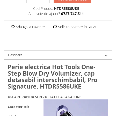
Cantare corporale
Cod Produs:
HTDR5586UKE
Ingrjire faciala
Ai nevoie de ajutor?
0727.747.511
Manichiura-pedichiura
Tratamente ingrjire corp
Adauga la Favorite
Solicita postare in SICAP
Perii de par
Igiena dentara
Periute de dinti electrice
Irigatoare bucale
Descriere
Accesorii si rezerve
Perie electrica Hot Tools One-
Ondulatoare si placi de par
Step Blow Dry Volumizer, cap
Ondulatoare
detasabil interschimbabil, Pro
Placi de par
Signature, HTDR5586UKE
Uscatoare si perii electrice
Uscatoare
USCARE RAPIDA SI REZULTATE CA LA SALON
!
Perii electrice
Caracteristici:
Articole ingrijire copii