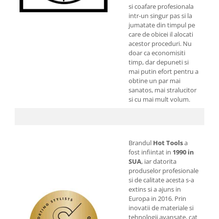
si coafare profesionala
intr-un singur pas si la
jumatate din timpul pe
care de obicei il alocati
acestor proceduri. Nu
doar ca economisiti
timp, dar depuneti si
mai putin efort pentru a
obtine un par mai
sanatos, mai stralucitor
si cu mai mult volum.
Brandul
Hot Tools
a
fost infiintat in
1990 in
SUA
, iar datorita
produselor profesionale
si de calitate acesta s-a
extins si a ajuns in
Europa in 2016. Prin
inovatii de materiale si
tehnologii avansate, cat