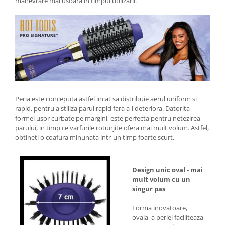
manevrare mai usoara in timpul utilizarii.
Saboti medicali
Resigilate
Carti
Peria este conceputa astfel incat sa distribuie aerul uniform si
rapid, pentru a stiliza parul rapid fara a-l deteriora. Datorita
formei usor curbate pe margini, este perfecta pentru netezirea
parului, in timp ce varfurile rotunjite ofera mai mult volum. Astfel,
obtineti o coafura minunata intr-un timp foarte scurt.
Design unic oval - mai
mult volum cu un
singur pas
Forma inovatoare,
ovala, a periei faciliteaza