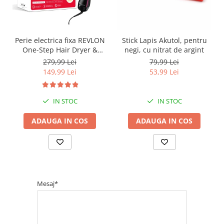
Perie electrica fixa REVLON
Stick Lapis Akutol, pentru
One-Step Hair Dryer &
negi, cu nitrat de argint
Volumizer, RVDR5222E2,
279,99 Lei
79,99 Lei
pentru par mediu si lung
149,99 Lei
53,99 Lei
IN STOC
IN STOC
ADAUGA IN COS
ADAUGA IN COS
Mesaj*