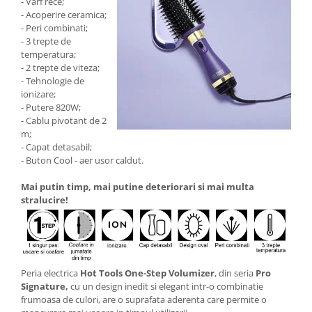
- Varf rece;
Aspiratoare nazale
- Acoperire ceramica;
Pompe de san
- Peri combinati;
Incalzitoare si sterilizatoare
- 3 trepte de
temperatura;
Diverse
- 2 trepte de viteza;
Electrocasnice & climatizare
- Tehnologie de
ionizare;
Ventilatoare
- Putere 820W;
Purificatoare
- Cablu pivotant de 2
m;
Incalzitoare corporale
- Capat detasabil;
- Buton Cool - aer usor caldut.
Electrocasnice mici
Suplimente nutritive
Mai putin timp, mai p
utine deteriorari si mai multa
stralucire!
Proteine si aminoacizi
Proteine
Aminoacizi
Tablete energizante
Peria electrica
Hot Tools One-Step Volumizer
, din seria
Pro
Alte suplimente nutritive
Signature,
cu un design inedit si elegant intr-o combinatie
frumoasa de culori
, are o suprafata aderenta care permite o
Uniforme si saboti medicali