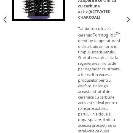
Acoperire ceramica
cu carbune
activ
(ACTIVATED
CHARCOAL)
Tamburul cu invelis
TM
Termoglide
ceramic
mentine temperatura si
o distribuie uniform in
timpul uscarii parului.
Startul ceramic ajuta la
regenerarea firului de
par degradat ca urmare
a folosirii in exces a
produselor pentru
coafare. Pe langa
aceasta, stratul de
ceramica cu carbune
activ este ideal pentru
reinsprospatarea
parului in a doua zi
dupa spalare. Ii ofera
aceeasi prospetime si
stralucire ca dupa