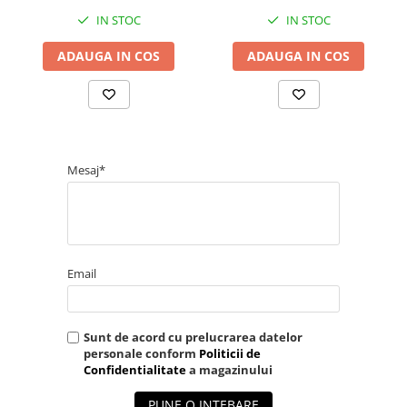
IN STOC
IN STOC
ADAUGA IN COS
ADAUGA IN COS
Mesaj*
Email
Sunt de acord cu prelucrarea datelor
personale conform
Politicii de
Confidentialitate
a magazinului
PUNE O INTEBARE