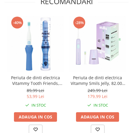
RECOMANDARI
-40%
-28%
Periuta de dinti electrica
Periuta de dinti electrica
Vitammy Tooth Friends,
Vitammy Smils Jelly, 82.000
pentru copii 3+, animatie
de miscari/min, 5 programe
89,99 Lei
249,99 Lei
Sashimi, tehnologie IPX6,
de periaj, baza incarcare
53,99 Lei
179,99 Lei
26.000 vibratii pe minut, 2
USB, 2 capete periuta,
IN STOC
IN STOC
moduri de periaj,
Violet
Bleumarin
ADAUGA IN COS
ADAUGA IN COS