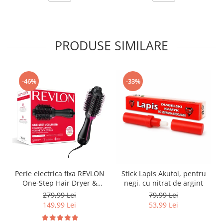
PRODUSE SIMILARE
-46%
-33%
Perie electrica fixa REVLON
Stick Lapis Akutol, pentru
One-Step Hair Dryer &
negi, cu nitrat de argint
Volumizer, RVDR5222E2,
279,99 Lei
79,99 Lei
pentru par mediu si lung
149,99 Lei
53,99 Lei