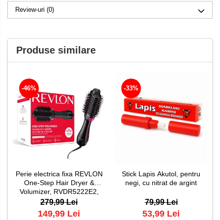
Review-uri
(0)
Produse similare
-46%
-33%
Perie electrica fixa REVLON
Stick Lapis Akutol, pentru
One-Step Hair Dryer &
negi, cu nitrat de argint
Volumizer, RVDR5222E2,
pentru par mediu si lung
279,99 Lei
79,99 Lei
149,99 Lei
53,99 Lei