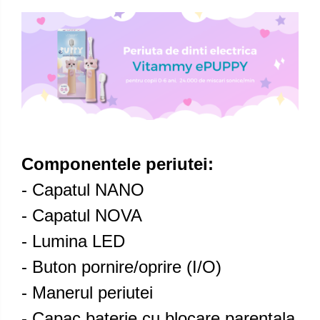
Componentele periutei:
- Capatul NANO
- Capatul NOVA
- Lumina LED
- Buton pornire/oprire (I/O)
- Manerul periutei
- Capac baterie cu blocare parentala