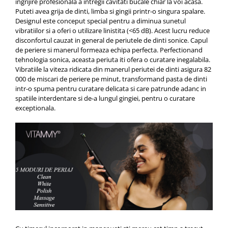
ingrijire profesionala a intregii cavitati bucale chiar la voi acasa.
Puteti avea grija de dinti, limba si gingii printr-o singura spalare.
Designul este conceput special pentru a diminua sunetul
vibratiilor si a oferi o utilizare linistita (<65 dB). Acest lucru reduce
disconfortul cauzat in general de periutele de dinti sonice. Capul
de periere si manerul formeaza echipa perfecta. Perfectionand
tehnologia sonica, aceasta periuta iti ofera o curatare inegalabila.
Vibratiile la viteza ridicata din manerul periutei de dinti asigura 82
000 de miscari de periere pe minut, transformand pasta de dinti
intr-o spuma pentru curatare delicata si care patrunde adanc in
spatiile interdentare si de-a lungul gingiei, pentru o curatare
exceptionala.