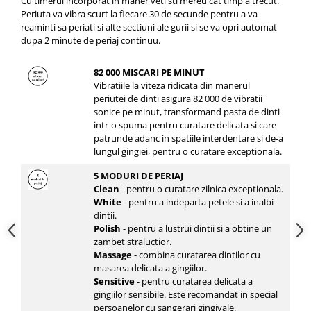
Cu timerul incorporat in maner veti sti mereu cat timp a trecut.
Periuta va vibra scurt la fiecare 30 de secunde pentru a va
reaminti sa periati si alte sectiuni ale gurii si se va opri automat
dupa 2 minute de periaj continuu.
82 000 MISCARI PE MINUT
Vibratiile la viteza ridicata din manerul
periutei de dinti asigura 82 000 de vibratii
sonice pe minut, transformand pasta de dinti
intr-o spuma pentru curatare delicata si care
patrunde adanc in spatiile interdentare si de-a
lungul gingiei, pentru o curatare exceptionala.
5 MODURI DE PERIAJ
Clean
- pentru o curatare zilnica exceptionala.
White
- pentru a indeparta petele si a inalbi
dintii.
Polish
- pentru a lustrui dintii si a obtine un
zambet straluctior.
Massage
- combina curatarea dintilor cu
masarea delicata a gingiilor.
Sensitive
- pentru curatarea delicata a
gingiilor sensibile. Este recomandat in special
persoanelor cu sangerari gingivale.