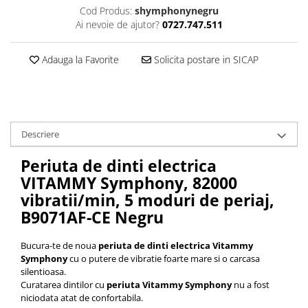
Cod Produs:
shymphonynegru
Ai nevoie de ajutor?
0727.747.511
Adauga la Favorite
Solicita postare in SICAP
Descriere
Periuta de dinti electrica
VITAMMY Symphony, 82000
vibratii/min, 5 moduri de periaj,
B9071AF-CE
Negru
Bucura-te de noua
periuta de dinti electrica Vitammy
Symphony
cu o putere de vibratie foarte mare si o carcasa
silentioasa.
Curatarea dintilor cu
periuta Vitammy Symphony
nu a fost
niciodata atat de confortabila.