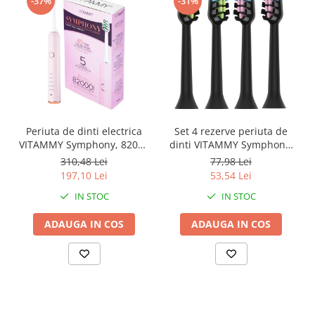
-37%
-31%
Periuta de dinti electrica
Set 4 rezerve periuta de
VITAMMY Symphony, 82000
dinti VITAMMY Symphony,
vibratii/min, 5 moduri de
Negru, TH1911-4 Black
310,48 Lei
77,98 Lei
periaj, Roz, B9071AF-CE
197,10 Lei
53,54 Lei
Pink
IN STOC
IN STOC
ADAUGA IN COS
ADAUGA IN COS