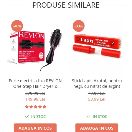
PRODUSE SIMILARE
-46%
-33%
Perie electrica fixa REVLON
Stick Lapis Akutol, pentru
One-Step Hair Dryer &
negi, cu nitrat de argint
Volumizer, RVDR5222E2,
279,99 Lei
79,99 Lei
pentru par mediu si lung
149,99 Lei
53,99 Lei
IN STOC
IN STOC
ADAUGA IN COS
ADAUGA IN COS