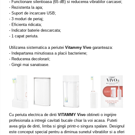
- Functionare silentioasa (65 dB) si reducerea vibratiilor carcasei;
- Rezistenta la apa;
- Suport de incarcare USB;
- 3 moduri de periaj;
- Eficienta ridicata;
- Indicator baterie descarcata;
- 1 capat periuta.
Utilizarea sistematica a periutei
Vitammy Vivo
garanteaza:
- Indepartarea minutioasa a placii bacteriene;
- Reducerea decolorarii;
- Gingii mai sanatoase.
Cu periuta electrica de dinti
VITAMMY Vivo
obtineti o ingrijire
profesionala a intregii cavitati bucale chiar la voi acasa. Puteti
avea grija de dinti, limba si gingii printr-o singura spalare. Designul
este conceput special pentru a diminua sunetul vibratiilor si a oferi