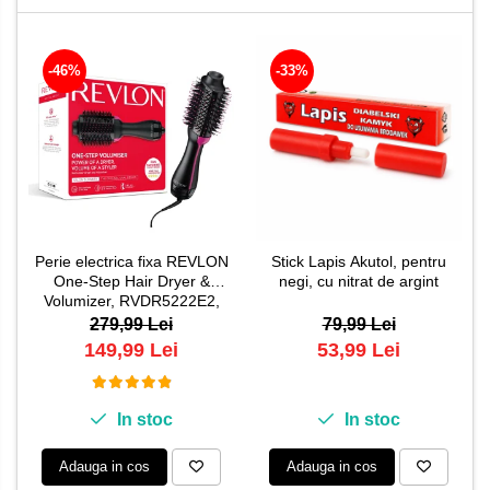
-46%
-33%
Perie electrica fixa REVLON
Stick Lapis Akutol, pentru
One-Step Hair Dryer &
negi, cu nitrat de argint
Volumizer, RVDR5222E2,
pentru par mediu si lung
279,99 Lei
79,99 Lei
149,99 Lei
53,99 Lei
In stoc
In stoc
Adauga in cos
Adauga in cos