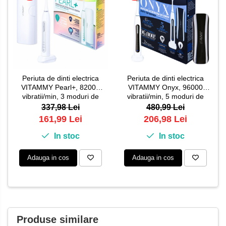
Periuta de dinti electrica
Periuta de dinti electrica
VITAMMY Pearl+, 82000
VITAMMY Onyx, 96000
vibratii/min, 3 moduri de
vibratii/min, 5 moduri de
periaj, 2 capete incluse, Alb
periaj
337,98 Lei
480,99 Lei
161,99 Lei
206,98 Lei
In stoc
In stoc
Adauga in cos
Adauga in cos
Produse similare