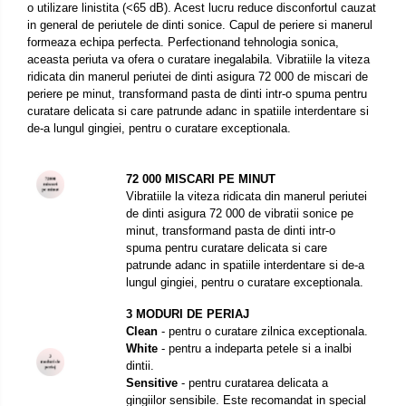
o utilizare linistita (<65 dB). Acest lucru reduce disconfortul cauzat
in general de periutele de dinti sonice. Capul de periere si manerul
formeaza echipa perfecta. Perfectionand tehnologia sonica,
aceasta periuta va ofera o curatare inegalabila. Vibratiile la viteza
ridicata din manerul periutei de dinti asigura 72 000 de miscari de
periere pe minut, transformand pasta de dinti intr-o spuma pentru
curatare delicata si care patrunde adanc in spatiile interdentare si
de-a lungul gingiei, pentru o curatare exceptionala.
72 000 MISCARI PE MINUT
Vibratiile la viteza ridicata din manerul periutei
de dinti asigura 72 000 de vibratii sonice pe
minut, transformand pasta de dinti intr-o
spuma pentru curatare delicata si care
patrunde adanc in spatiile interdentare si de-a
lungul gingiei, pentru o curatare exceptionala.
3 MODURI DE PERIAJ
Clean
- pentru o curatare zilnica exceptionala.
White
- pentru a indeparta petele si a inalbi
dintii.
Sensitive
- pentru curatarea delicata a
gingiilor sensibile. Este recomandat in special