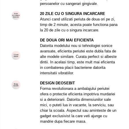
persoanelor cu sangerari gingivale.
20 ZILE CU O SINGURA INCARCARE
Atunci cand utilizati periuta de doua ori pe zi,
timp de 2 minute, acesta poate functiona pana
la 20 de zile cu o singura incarcare.
DE DOUA ORI MAI EFICIENTA
Datorita modelului nou si tehnologiei sonice
avansate, eficienta periutei este dubla fata de
alte modele similare. Curata perfect si albeste
dintii. In acelasi timp, este mult mai eficienta
in combaterea placii bacteriene datorita
intensitatii vibratiilor.
DESIGN DEOSEBIT
Forma revolutionara a ambalajului periutei
ofera o protectie eficienta impotriva murdariei
si a deteriorarii. Datorita dimensiunilor sale
mici, o puteti lua in vacante, la serviciu, sau
chiar la scoala. Aspectul sau aminteste de un
gadget exclusivist la care veti ajunge cu
mandrie dupa fiecare masa.