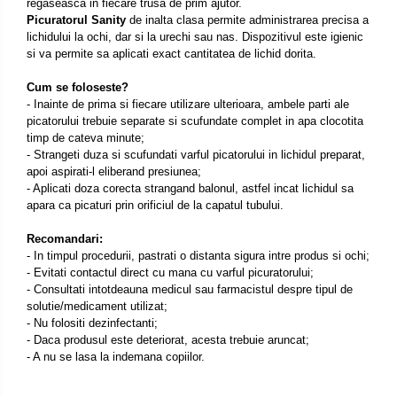
regaseasca in fiecare trusa de prim ajutor.
Picuratorul Sanity
de inalta clasa permite administrarea precisa a
lichidului la ochi, dar si la urechi sau nas. Dispozitivul este igienic
si va permite sa aplicati exact cantitatea de lichid dorita.
Cum se foloseste?
- Inainte de prima si fiecare utilizare ulterioara, ambele parti ale
picatorului trebuie separate si scufundate complet in apa clocotita
timp de cateva minute;
- Strangeti duza si scufundati varful picatorului in lichidul preparat,
apoi aspirati-l eliberand presiunea;
- Aplicati doza corecta strangand balonul, astfel incat lichidul sa
apara ca picaturi prin orificiul de la capatul tubului.
Recomandari:
- In timpul procedurii, pastrati o distanta sigura intre produs si ochi;
- Evitati contactul direct cu mana cu varful picuratorului;
- Consultati intotdeauna medicul sau farmacistul despre tipul de
solutie/medicament utilizat;
- Nu folositi dezinfectanti;
- Daca produsul este deteriorat, acesta trebuie aruncat;
- A nu se lasa la indemana copiilor.