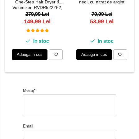
One-Step Hair Dryer &
negi, cu nitrat de argint
Volumizer, RVDR5222E2,
pentru par mediu si lung
279,99 Lei
79,99 Lei
149,99 Lei
53,99 Lei
In stoc
In stoc
Adauga in cos
Adauga in cos
Mesaj*
Email