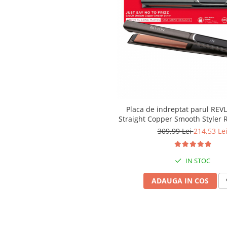
Placa de indreptat parul REV
Straight Copper Smooth Styler 
afisaj LCD
309,99 Lei
214,53 Le
IN STOC
ADAUGA IN COS