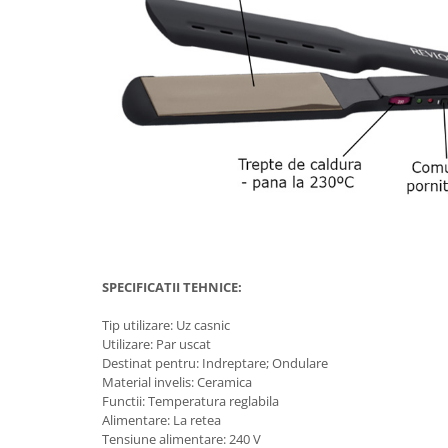
Aspiratoare nazale
Pompe de san
Incalzitoare si sterilizatoare
Diverse
Electrocasnice & climatizare
Ventilatoare
Purificatoare
Incalzitoare corporale
Electrocasnice mici
Suplimente nutritive
SPECIFICATII TEHNICE:
Proteine si aminoacizi
Proteine
Tip utilizare: Uz casnic
Utilizare: Par uscat
Aminoacizi
Destinat pentru: Indreptare; Ondulare
Tablete energizante
Material invelis: Ceramica
Functii: Temperatura reglabila
Alte suplimente nutritive
Alimentare: La retea
Uniforme si saboti medicali
Tensiune alimentare: 240 V