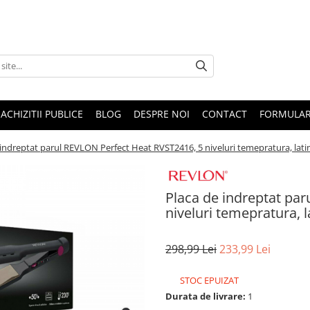
ACHIZITII PUBLICE
BLOG
DESPRE NOI
CONTACT
FORMULAR
 indreptat parul REVLON Perfect Heat RVST2416, 5 niveluri temepratura, lat
Placa de indreptat pa
niveluri temepratura, 
298,99 Lei
233,99 Lei
STOC EPUIZAT
Durata de livrare:
1