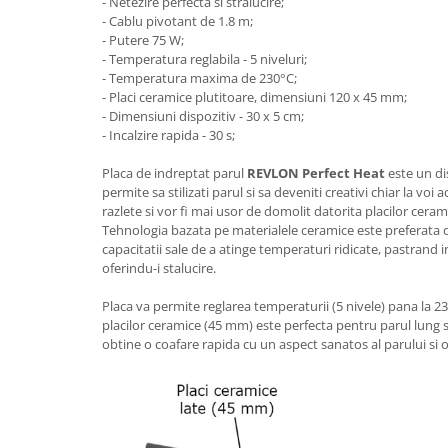
- Netezire perfecta si stralucire;
Cantare corporale
- Cablu pivotant de 1.8 m;
- Putere 75 W;
Ingrjire faciala
- Temperatura reglabila - 5 niveluri;
Manichiura-pedichiura
- Temperatura maxima de 230°C;
Tratamente ingrjire corp
- Placi ceramice plutitoare, dimensiuni 120 x 45 mm;
- Dimensiuni dispozitiv - 30 x 5 cm;
Perii de par
- Incalzire rapida - 30 s;
Igiena dentara
Placa de indreptat parul
REVLON Perfect Heat
este un di
Periute de dinti electrice
permite sa stilizati parul si sa deveniti creativi chiar la voi 
Irigatoare bucale
razlete si vor fi mai usor de domolit datorita placilor cera
Accesorii si rezerve
Tehnologia bazata pe materialele ceramice este preferata d
capacitatii sale de a atinge temperaturi ridicate, pastrand 
Ondulatoare si placi de par
oferindu-i stalucire.
Ondulatoare
Placa va permite reglarea temperaturii (5 nivele) pana la 
Placi de par
placilor ceramice (45 mm) este perfecta pentru parul lung si
Uscatoare si perii electrice
obtine o coafare rapida cu un aspect sanatos al parului si o
Uscatoare
Perii electrice
Articole ingrijire copii