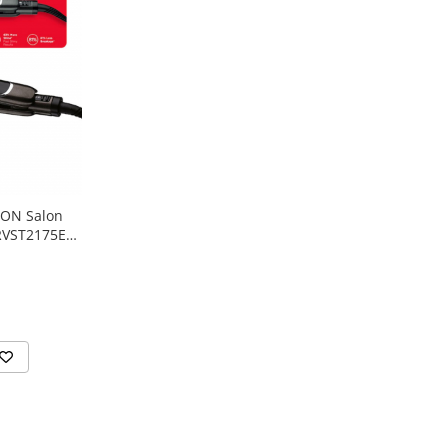
LON Salon
RVST2175E2,
i