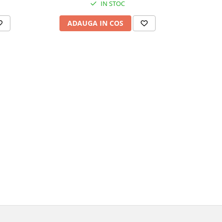
IN STOC
ADAUGA IN COS
AD