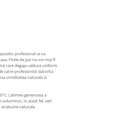
spozitiv profesional ce va
acasa. Firele de par nu vor mai fi
mice care degaja caldura uniform.
e catre profesionisti datorita
insa umiditatea naturala si
230°C. Latimea generoasa a
 voluminos. In acest fel, veti
 stralucire naturala.