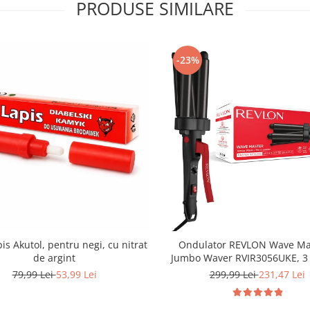
PRODUSE SIMILARE
-23%
pis Akutol, pentru negi, cu nitrat
Ondulator REVLON Wave Mas
de argint
Jumbo Waver RVIR3056UKE, 3 c
extra mari, 30 setari temper
79,99 Lei
53,99 Lei
299,99 Lei
231,47 Lei
invelis ceramic cu turmal