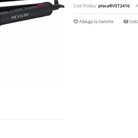
Cod Produs:
placaRVST2416
A
Adauga la Favorite
Solic