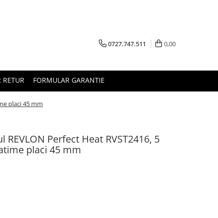
0727.747.511
0,00
 RETUR
FORMULAR GARANTIE
ime placi 45 mm
rul REVLON Perfect Heat RVST2416, 5
latime placi 45 mm