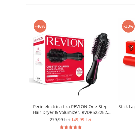
-46%
-33%
Perie electrica fixa REVLON One-Step
Stick La
Hair Dryer & Volumizer, RVDR5222E2,
pentru par mediu si lung
279,99 Lei
149,99 Lei