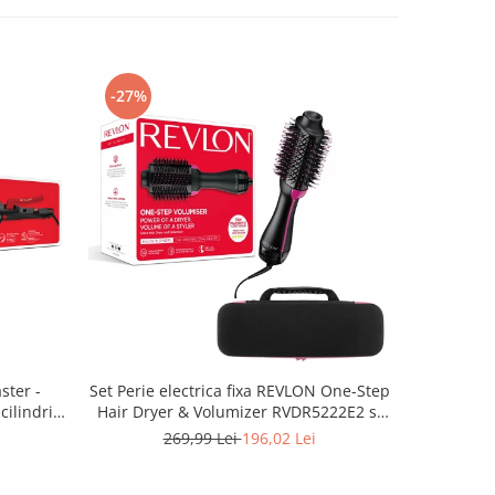
-27%
-41%
ter -
Set Perie electrica fixa REVLON One-Step
Irigator bu
ilindri
Hair Dryer & Volumizer RVDR5222E2 si
pentru
atura,
geanta transport RedLine Case One
impu
269,99 Lei
196,02 Lei
4
ina