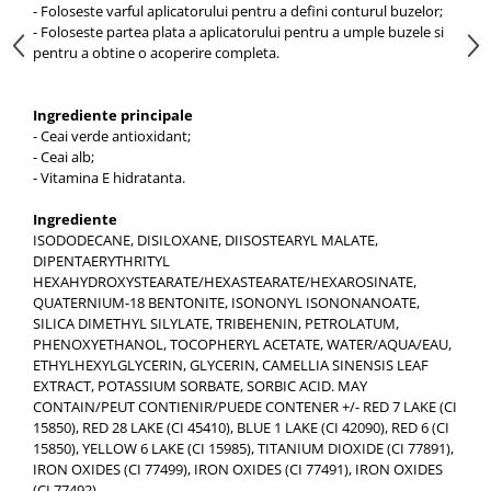
- Foloseste varful aplicatorului pentru a defini conturul buzelor;
- Foloseste partea plata a aplicatorului pentru a umple buzele si
pentru a obtine o acoperire completa.
Ingrediente principale
- Ceai verde antioxidant;
- Ceai alb;
- Vitamina E hidratanta.
Ingrediente
ISODODECANE, DISILOXANE, DIISOSTEARYL MALATE,
DIPENTAERYTHRITYL
HEXAHYDROXYSTEARATE/HEXASTEARATE/HEXAROSINATE,
QUATERNIUM-18 BENTONITE, ISONONYL ISONONANOATE,
SILICA DIMETHYL SILYLATE, TRIBEHENIN, PETROLATUM,
PHENOXYETHANOL, TOCOPHERYL ACETATE, WATER/AQUA/EAU,
ETHYLHEXYLGLYCERIN, GLYCERIN, CAMELLIA SINENSIS LEAF
EXTRACT, POTASSIUM SORBATE, SORBIC ACID. MAY
CONTAIN/PEUT CONTIENIR/PUEDE CONTENER +/- RED 7 LAKE (CI
15850), RED 28 LAKE (CI 45410), BLUE 1 LAKE (CI 42090), RED 6 (CI
15850), YELLOW 6 LAKE (CI 15985), TITANIUM DIOXIDE (CI 77891),
IRON OXIDES (CI 77499), IRON OXIDES (CI 77491), IRON OXIDES
(CI 77492).