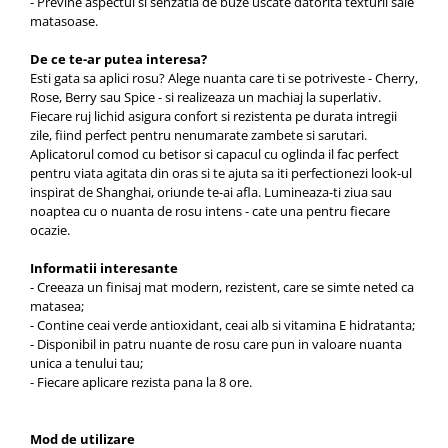
- Previne aspectul si senzatia de buze uscate datorita texturii sale
matasoase.
De ce te-ar putea interesa?
Esti gata sa aplici rosu? Alege nuanta care ti se potriveste - Cherry,
Rose, Berry sau Spice - si realizeaza un machiaj la superlativ.
Fiecare ruj lichid asigura confort si rezistenta pe durata intregii
zile, fiind perfect pentru nenumarate zambete si sarutari.
Aplicatorul comod cu betisor si capacul cu oglinda il fac perfect
pentru viata agitata din oras si te ajuta sa iti perfectionezi look-ul
inspirat de Shanghai, oriunde te-ai afla. Lumineaza-ti ziua sau
noaptea cu o nuanta de rosu intens - cate una pentru fiecare
ocazie.
Informatii interesante
- Creeaza un finisaj mat modern, rezistent, care se simte neted ca
matasea;
- Contine ceai verde antioxidant, ceai alb si vitamina E hidratanta;
- Disponibil in patru nuante de rosu care pun in valoare nuanta
unica a tenului tau;
- Fiecare aplicare rezista pana la 8 ore.
Mod de utilizare