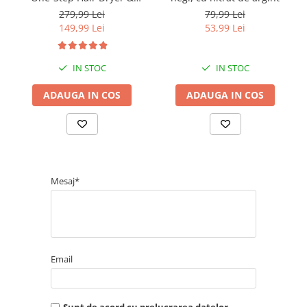
Volumizer, RVDR5222E2,
279,99 Lei
79,99 Lei
pentru par mediu si lung
149,99 Lei
53,99 Lei
IN STOC
IN STOC
ADAUGA IN COS
ADAUGA IN COS
Mesaj*
Email