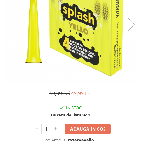
Pulsoximetre
Pulsoximetre de deget
Pulsoximetre profesionale
Accesorii
Monitorizare medicala
Stetoscoape
Spirometre
Spirometre portabile
Accesorii spirometre
Consumabile medicale
69,99 Lei
49,99 Lei
Comprese sterile
Ser fiziologic
IN STOC
Suporturi ortopedice si orteze
Durata de livrare:
1
Diverse
Ingrijire personala & cosmetice
ADAUGA IN COS
Ingrijire personala
Cod Produs:
rezerveyello