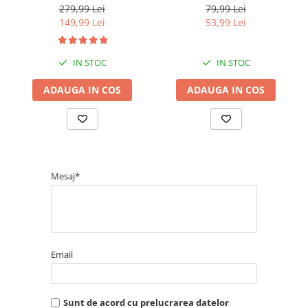
Volumizer, RVDR5222E2,
279,99 Lei
79,99 Lei
pentru par mediu si lung
149,99 Lei
53,99 Lei
IN STOC
IN STOC
ADAUGA IN COS
ADAUGA IN COS
Mesaj*
Email
Sunt de acord cu prelucrarea datelor