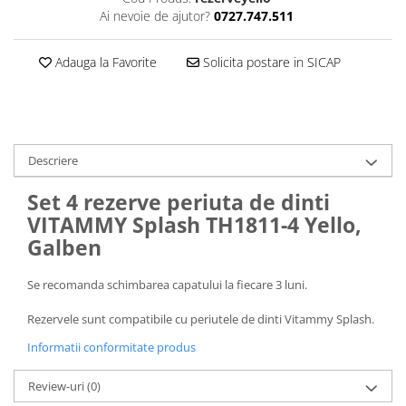
Cantare corporale
Ai nevoie de ajutor?
0727.747.511
Ingrjire faciala
Manichiura-pedichiura
Adauga la Favorite
Solicita postare in SICAP
Tratamente ingrjire corp
Perii de par
Igiena dentara
Periute de dinti electrice
Descriere
Irigatoare bucale
Set 4 rezerve periuta de dinti
Accesorii si rezerve
VITAMMY Splash TH1811-4
Yello,
Ondulatoare si placi de par
Galben
Ondulatoare
Placi de par
Se recomanda schimbarea capatului la fiecare 3 luni.
Uscatoare si perii electrice
Rezervele sunt compatibile cu periutele de dinti Vitammy Splash.
Uscatoare
Informatii conformitate produs
Perii electrice
Articole ingrijire copii
Review-uri
(0)