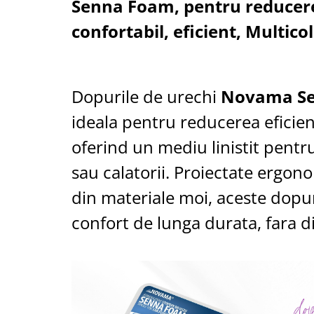
Senna Foam, pentru reducer
Cantare corporale
confortabil, eficient, Multico
Ingrjire faciala
Manichiura-pedichiura
Tratamente ingrjire corp
Perii de par
Dopurile de urechi
Novama S
Igiena dentara
ideala pentru reducerea eficie
Periute de dinti electrice
Irigatoare bucale
oferind un mediu linistit pent
Accesorii si rezerve
sau calatorii. Proiectate ergono
Ondulatoare si placi de par
din materiale moi, aceste dopu
Ondulatoare
confort de lunga durata, fara d
Placi de par
Uscatoare si perii electrice
Uscatoare
Perii electrice
Articole ingrijire copii