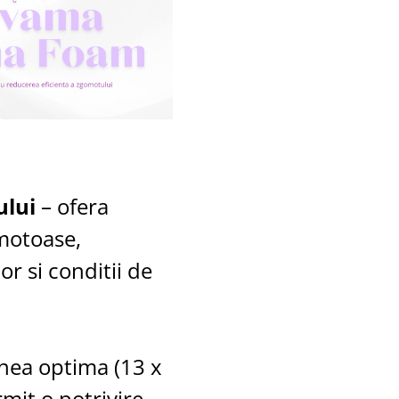
ului
– ofera
omotoase,
r si conditii de
nea optima (13 x
mit o potrivire