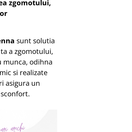
ea zgomotului,
lor
enna
sunt solutia
nta a zgomotului,
ru munca, odihna
mic si realizate
ri asigura un
isconfort.