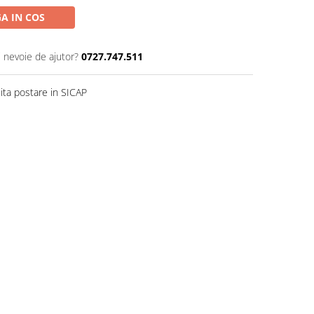
A IN COS
i nevoie de ajutor?
0727.747.511
ita postare in SICAP