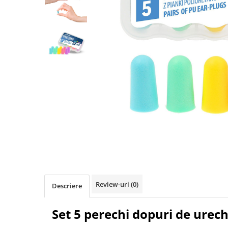
Pulsoximetre
Pulsoximetre de deget
Pulsoximetre profesionale
Accesorii
Monitorizare medicala
Stetoscoape
Spirometre
Spirometre portabile
Accesorii spirometre
Consumabile medicale
Distribuie
Comprese sterile
pe
Facebook
Ser fiziologic
Suporturi ortopedice si orteze
Review-uri
(0)
Descriere
Diverse
Ingrijire personala & cosmetice
Set 5 perechi dopuri de ure
Ingrijire personala