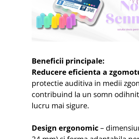
Aspiratoare nazale
Pompe de san
Incalzitoare si sterilizatoare
Diverse
Electrocasnice & climatizare
Ventilatoare
Purificatoare
Beneficii principale:
Incalzitoare corporale
Reducere eficienta a zgomot
Electrocasnice mici
protectie auditiva in medii zg
Suplimente nutritive
Proteine si aminoacizi
contribuind la un somn odihnito
Proteine
lucru mai sigure.
Aminoacizi
Tablete energizante
Alte suplimente nutritive
Design ergonomic
– dimensiu
Uniforme si saboti medicali
24 mm) si forma adaptabila per