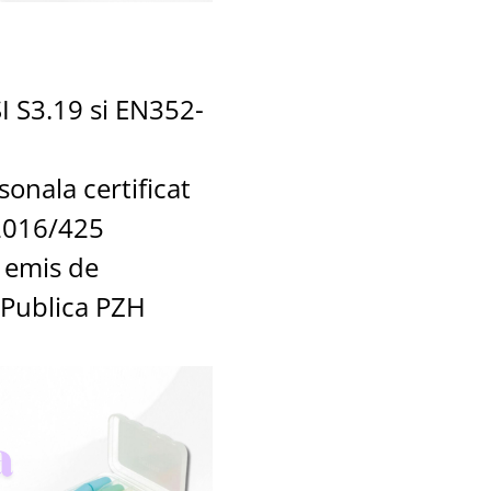
 S3.19 si EN352-
onala certificat
2016/425
a emis de
 Publica PZH