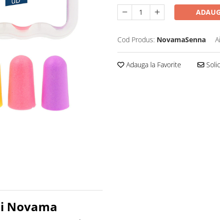
ADAUG
Cod Produs:
NovamaSenna
A
Adauga la Favorite
Solic
chi Novama