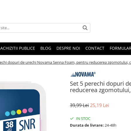
ACHIZITII PUBLICE
BLOG
DESPRE NOI
CONTACT
FORMULAR
rechi dopuri de urechi Novama Senna Foam, pentru reducerea zgomotului, con
Set 5 perechi dopuri 
reducerea zgomotului, c
39,99 Lei
25,19 Lei
IN STOC
Durata de livrare:
24-48h