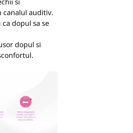
chii si
 canalul auditiv.
 ca dopul sa se
usor dopul si
sconfortul.