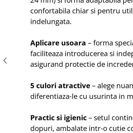
Saboti medicali
confortabila chiar si pentru util
Resigilate
indelungata.
Carti
Aplicare usoara
– forma speci
faciliteaza introducerea si inde
asigurand protectie de increde
5 culori atractive
– alege nuan
diferentiaza-le cu usurinta in m
Practic si igienic
– setul contin
dopuri, ambalate intr-o cutie 