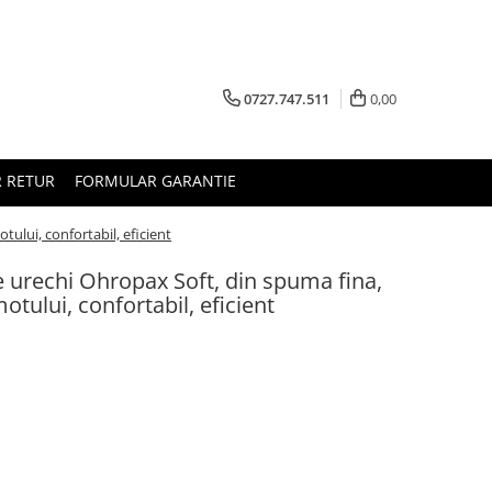
0727.747.511
0,00
 RETUR
FORMULAR GARANTIE
ului, confortabil, eficient
e urechi Ohropax Soft, din spuma fina,
tului, confortabil, eficient