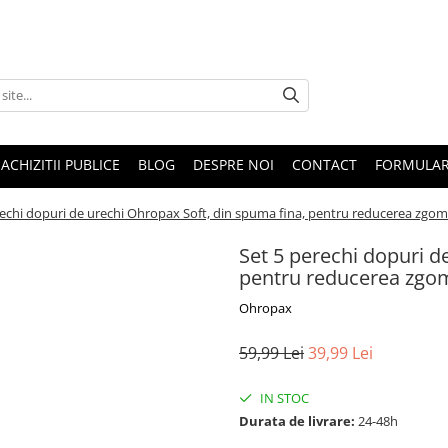
ACHIZITII PUBLICE
BLOG
DESPRE NOI
CONTACT
FORMULAR
rechi dopuri de urechi Ohropax Soft, din spuma fina, pentru reducerea zgomot
Set 5 perechi dopuri d
pentru reducerea zgomo
Ohropax
59,99 Lei
39,99 Lei
IN STOC
Durata de livrare:
24-48h