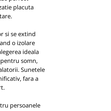
zatie placuta
tare.
 si se extind
eand o izolare
alegerea ideala
e pentru somn,
latorii. Sunetele
icativ, fara a
t.
ntru persoanele