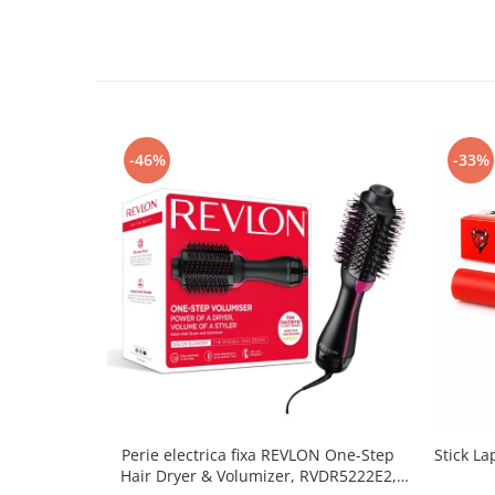
-46%
-33%
Perie electrica fixa REVLON One-Step
Stick La
Hair Dryer & Volumizer, RVDR5222E2,