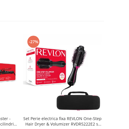
-27%
-41%
ter -
Set Perie electrica fixa REVLON One-Step
Irigator bu
ilindri
Hair Dryer & Volumizer RVDR5222E2 si
pentru