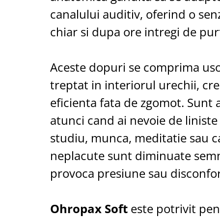
Aspiratoare nazale
canalului auditiv, oferind o sen
Pompe de san
Incalzitoare si sterilizatoare
chiar si dupa ore intregi de pur
Diverse
Electrocasnice & climatizare
Aceste dopuri se comprima usor
Ventilatoare
treptat in interiorul urechii, cr
Purificatoare
Incalzitoare corporale
eficienta fata de zgomot. Sunt 
Electrocasnice mici
atunci cand ai nevoie de linist
Suplimente nutritive
studiu, munca, meditatie sau ca
Proteine si aminoacizi
neplacute sunt diminuate semnif
Proteine
Aminoacizi
provoca presiune sau disconfor
Tablete energizante
Alte suplimente nutritive
Ohropax Soft
este potrivit pe
Uniforme si saboti medicali