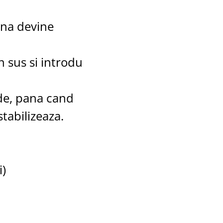
ana devine
n sus si introdu
de, pana cand
tabilizeaza.
i)