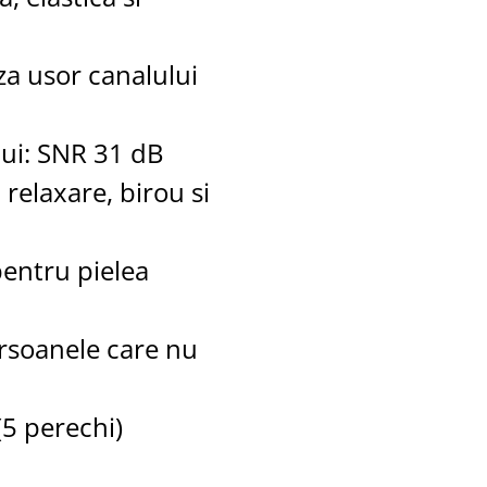
a usor canalului
lui: SNR 31 dB
 relaxare, birou si
pentru pielea
ersoanele care nu
(5 perechi)