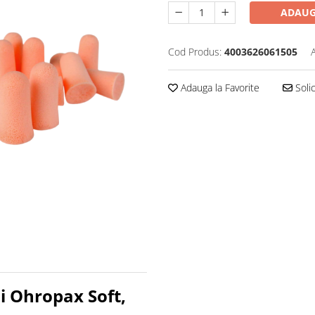
ADAUG
Cod Produs:
4003626061505
Adauga la Favorite
Solic
hi Ohropax Soft,