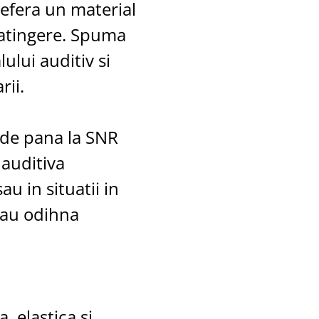
refera un material
a atingere. Spuma
ului auditiv si
rii.
 de pana la SNR
 auditiva
u in situatii in
sau odihna
, elastica si