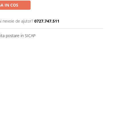
A IN COS
Ai nevoie de ajutor?
0727.747.511
ita postare in SICAP