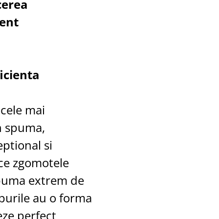
cerea
ient
ficienta
 cele mai
n spuma,
ptional si
uce zgomotele
spuma extrem de
opurile au o forma
ze perfect