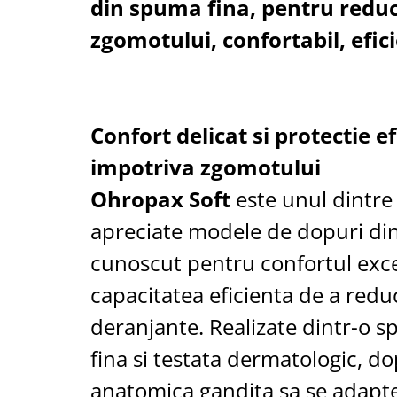
din spuma fina, pentru redu
Cantare corporale
zgomotului, confortabil, efic
Ingrjire faciala
Manichiura-pedichiura
Tratamente ingrjire corp
Perii de par
Igiena dentara
Confort delicat si protectie e
Periute de dinti electrice
impotriva zgomotului
Irigatoare bucale
Ohropax Soft
este unul dintre
Accesorii si rezerve
apreciate modele de dopuri di
Ondulatoare si placi de par
Ondulatoare
cunoscut pentru confortul exce
Placi de par
capacitatea eficienta de a red
Uscatoare si perii electrice
deranjante. Realizate dintr-o 
Uscatoare
Perii electrice
fina si testata dermatologic, d
Articole ingrijire copii
anatomica gandita sa se adapte