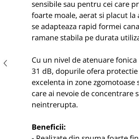
sensibile sau pentru cei care p
Saboti medicali
foarte moale, aerat si placut l
Resigilate
Carti
se adapteaza rapid formei canal
ramane stabila pe durata utiliza
Cu un nivel de atenuare fonica
31 dB, dopurile ofera protectie
excelenta in zone zgomotoase sa
care ai nevoie de concentrare 
neintrerupta.
Beneficii:
- Realizate din spuma foarte fina