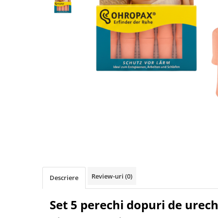
Pulsoximetre
Pulsoximetre de deget
Pulsoximetre profesionale
Accesorii
Monitorizare medicala
Stetoscoape
Spirometre
Spirometre portabile
Accesorii spirometre
Consumabile medicale
Distribuie
Comprese sterile
pe
Facebook
Ser fiziologic
Suporturi ortopedice si orteze
Review-uri
(0)
Descriere
Diverse
Ingrijire personala & cosmetice
Set 5 perechi dopuri de urec
Ingrijire personala