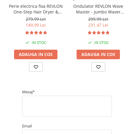
Perie electrica fixa REVLON
Ondulator REVLON Wave
One-Step Hair Dryer &
Master - Jumbo Waver
Volumizer, RVDR5222E2,
RVIR3056UKE, 3 cilindri
279,99 Lei
299,99 Lei
pentru par mediu si lung
extra mari, 30 setari
149,99 Lei
231,47 Lei
temperatura, invelis
ceramic cu turmalina
IN STOC
IN STOC
ADAUGA IN COS
ADAUGA IN COS
Mesaj*
Email