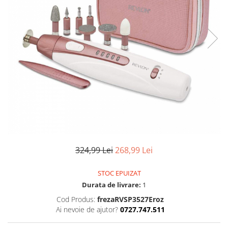
Uscatoare si perii electrice
Pulsoximetre de deget
Pulsoximetre profesionale
Uscatoare
Accesorii
Perii electrice
Monitorizare medicala
Articole ingrijire copii
Stetoscoape
Aspiratoare nazale
Pompe de san
Spirometre
Incalzitoare si sterilizatoare
Spirometre portabile
Diverse
Accesorii spirometre
Consumabile medicale
Comprese sterile
Ser fiziologic
324,99 Lei
268,99 Lei
Suporturi ortopedice si orteze
Diverse
STOC EPUIZAT
Durata de livrare:
1
Cod Produs:
frezaRVSP3527Eroz
Ai nevoie de ajutor?
0727.747.511