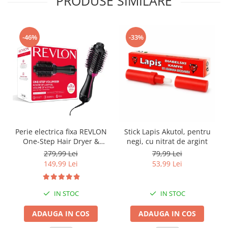
PRODUSE SIMILARE
-46%
-33%
Perie electrica fixa REVLON
Stick Lapis Akutol, pentru
One-Step Hair Dryer &
negi, cu nitrat de argint
Volumizer, RVDR5222E2,
279,99 Lei
79,99 Lei
pentru par mediu si lung
149,99 Lei
53,99 Lei
IN STOC
IN STOC
ADAUGA IN COS
ADAUGA IN COS