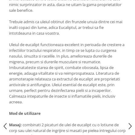
Aspiratoare nazale
nimic surprinzator in asta, daca ne uitam la gama proprietatilor
Pompe de san
sale benefice.
Incalzitoare si sterilizatoare
Trebuie admis ca uleiul obtinut din frunzele unuia dintre cei mai
Diverse
inalti copaci din lume, adica Eucaliptul, ar trebui sa fie
intotdeauna in casa voastra.
Electrocasnice & climatizare
Ventilatoare
Uleiul de eucalipt functioneaza excelent in perioada de crestere a
infectiilor tractului respirator, in timp ce se lupta cu curgerea
Purificatoare
nasului, sinuzita si racelile. In plus, amelioreaza durerile de
Incalzitoare corporale
migrena, precum si durerile musculare si reumatice.
Imbunatateste starea de spirit, combate oboseala, lipsa de
Electrocasnice mici
energie, adauga vitalitate si va reimprospateaza. Literatura de
Suplimente nutritive
aromoterapie relateaza ca extractul de eucalipt are proprietati
antivirale si antifungice. Uleiul esential de eucalipt este, prin
Proteine si aminoacizi
urmare, perfect pentru dezinfectarea pielii si a incaperilor.
Proteine
Calmeaza intepaturile de insecte si inflamatiile pielii, inclusiv
acneea.
Aminoacizi
Tablete energizante
Mod de utilizare
Alte suplimente nutritive
Masaj:
combinati 2 picaturi de ulei de eucalipt cu o lotiune de
Uniforme si saboti medicali
corp sau ulei natural de ingrijire si masati pe pielea intregului corp