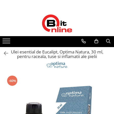
Toate Produsele
Parteneri
Dispozitive medicale
Distribuitor autorizat Philips
Respironics Romania
Aparate aerosoli si accesorii
Aparate aerosoli
Camere inhalare
Ulei esential de Eucalipt, Optima Natura, 30 ml,
Accesorii
pentru raceala, tuse si inflamatii ale pielii
Tensiometre
Tensiometre mecanice
Tensiometre electronice
-60%
Accesorii
Termometre
Termometre non-contact
Termometre copii
Termometre clasice