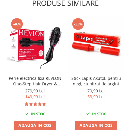
PRODUSE SIMILARE
-46%
-33%
Perie electrica fixa REVLON
Stick Lapis Akutol, pentru
One-Step Hair Dryer &
negi, cu nitrat de argint
Volumizer, RVDR5222E2,
279,99 Lei
79,99 Lei
pentru par mediu si lung
149,99 Lei
53,99 Lei
IN STOC
IN STOC
ADAUGA IN COS
ADAUGA IN COS