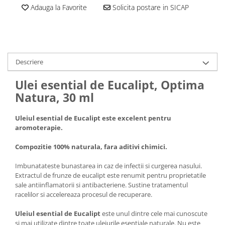
Adauga la Favorite
Solicita postare in SICAP
Cantare corporale
Ingrjire faciala
Manichiura-pedichiura
Tratamente ingrjire corp
Perii de par
Descriere
Igiena dentara
Ulei esential de Eucalipt, Optima
Periute de dinti electrice
Natura, 30 ml
Irigatoare bucale
Accesorii si rezerve
Uleiul esential de Eucalipt este excelent pentru
Ondulatoare si placi de par
aromoterapie.
Ondulatoare
Compozitie 100% naturala, fara aditivi chimici.
Placi de par
Imbunatateste bunastarea in caz de infectii si curgerea nasului.
Uscatoare si perii electrice
Extractul de frunze de eucalipt este renumit pentru proprietatile
Uscatoare
sale antiinflamatorii si antibacteriene. Sustine tratamentul
racelilor si accelereaza procesul de recuperare.
Perii electrice
Articole ingrijire copii
Uleiul esential de Eucalipt
este unul dintre cele mai cunoscute
si mai utilizate dintre toate uleiurile esentiale naturale. Nu este