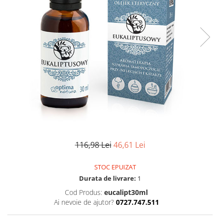
Pulsoximetre
Pulsoximetre de deget
Pulsoximetre profesionale
Accesorii
Monitorizare medicala
Stetoscoape
Spirometre
Spirometre portabile
Accesorii spirometre
Consumabile medicale
116,98 Lei
46,61 Lei
Comprese sterile
Ser fiziologic
STOC EPUIZAT
Suporturi ortopedice si orteze
Durata de livrare:
1
Diverse
Cod Produs:
eucalipt30ml
Ingrijire personala & cosmetice
Ai nevoie de ajutor?
0727.747.511
Ingrijire personala