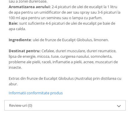
sau a zonei dureroase.
Saboti medicali
Aromatizarea aerului:
2-4 picaturi de ulei de eucalipt la 1 litru
Resigilate
de apa pentru un umidificator de aer sau spray sau 3-6 picaturi la
100 ml apa pentru un semineu sau o lampa cu parfum.
Carti
Baie:
sunt suficiente 4-6 picaturi de ulei de eucalipt pe baie de
apa calda.
Ingrediente
: ulei de frunze de Eucalipt Globulus, limonen.
Destinat pentru:
Cefalee, dureri musculare, dureri reumatice,
lipsa de energie, micoza, tuse, curgerea nasului, somnolenta,
probleme ale pielii, raceli, inflamatie a pielii, acnee, muscaturi de
insecte.
Extras din frunze de Eucalipt Globulus (Australia) prin distilarea cu
abur.
Informatii conformitate produs
Review-uri
(0)