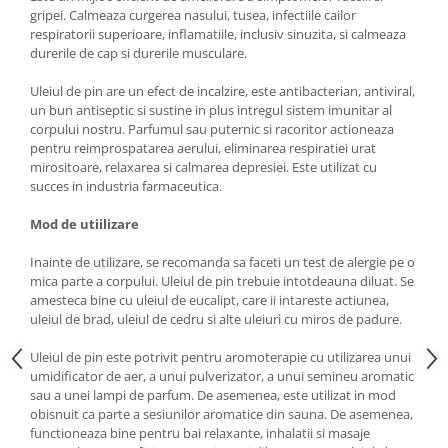
gripei. Calmeaza curgerea nasului, tusea, infectiile cailor
respiratorii superioare, inflamatiile, inclusiv sinuzita, si calmeaza
durerile de cap si durerile musculare.
Uleiul de pin are un efect de incalzire, este antibacterian, antiviral,
un bun antiseptic si sustine in plus intregul sistem imunitar al
corpului nostru. Parfumul sau puternic si racoritor actioneaza
pentru reimprospatarea aerului, eliminarea respiratiei urat
mirositoare, relaxarea si calmarea depresiei. Este utilizat cu
succes in industria farmaceutica.
Mod de utiilizare
Inainte de utilizare, se recomanda sa faceti un test de alergie pe o
mica parte a corpului. Uleiul de pin trebuie intotdeauna diluat. Se
amesteca bine cu uleiul de eucalipt, care ii intareste actiunea,
uleiul de brad, uleiul de cedru si alte uleiuri cu miros de padure.
Uleiul de pin este potrivit pentru aromoterapie cu utilizarea unui
umidificator de aer, a unui pulverizator, a unui semineu aromatic
sau a unei lampi de parfum. De asemenea, este utilizat in mod
obisnuit ca parte a sesiunilor aromatice din sauna. De asemenea,
functioneaza bine pentru bai relaxante, inhalatii si masaje