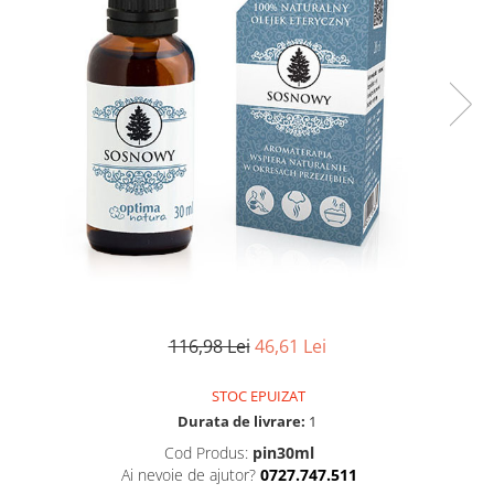
Uscatoare si perii electrice
Pulsoximetre de deget
Pulsoximetre profesionale
Uscatoare
Accesorii
Perii electrice
Monitorizare medicala
Articole ingrijire copii
Stetoscoape
Aspiratoare nazale
Pompe de san
Spirometre
Incalzitoare si sterilizatoare
Spirometre portabile
Diverse
Accesorii spirometre
Consumabile medicale
Comprese sterile
Ser fiziologic
116,98 Lei
46,61 Lei
Suporturi ortopedice si orteze
Diverse
STOC EPUIZAT
Durata de livrare:
1
Cod Produs:
pin30ml
Ai nevoie de ajutor?
0727.747.511