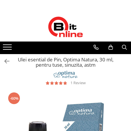
Dispozitive medicale
Ingrijire personala & cosmetice
Electrocasnice & climatizare
Suplimente nutritive
Uniforme si saboti medicali
Parteneri
Aparate aerosoli si accesorii
Ingrijire personala
Ventilatoare
Proteine si aminoacizi
Saboti medicali
Distribuitor autorizat Philips
Respironics Romania
Aparate aerosoli
Cantare corporale
Purificatoare
Proteine
Camere inhalare
Ingrjire faciala
Aminoacizi
Incalzitoare corporale
Accesorii
Manichiura-pedichiura
Tablete energizante
Electrocasnice mici
Ulei esential de Pin, Optima Natura, 30 ml,
Tensiometre
Tratamente ingrjire corp
Alte suplimente nutritive
pentru tuse, sinuzita, astm
Perii de par
Tensiometre mecanice
Igiena dentara
Tensiometre electronice
1 Review
Accesorii
Periute de dinti electrice
Termometre
Irigatoare bucale
-60%
Accesorii si rezerve
Termometre non-contact
Ondulatoare si placi de par
Termometre copii
Termometre clasice
Ondulatoare
Pulsoximetre
Placi de par