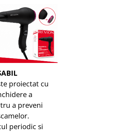
SABIL
ste proiectat cu
nchidere a
ntru a preveni
scamelor.
ul periodic si