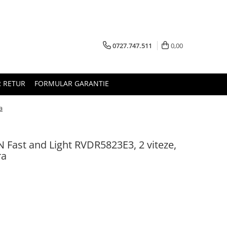
0727.747.511
0,00
 RETUR
FORMULAR GARANTIE
a
 Fast and Light RVDR5823E3, 2 viteze,
ra