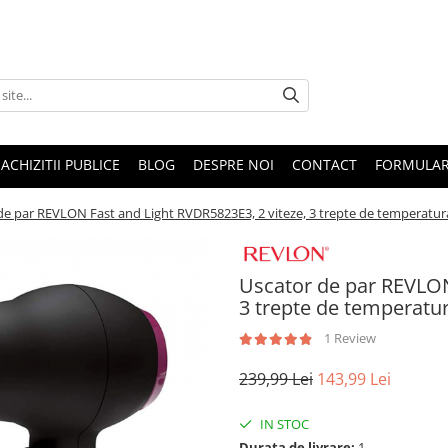
ACHIZITII PUBLICE
BLOG
DESPRE NOI
CONTACT
FORMULAR
de par REVLON Fast and Light RVDR5823E3, 2 viteze, 3 trepte de temperatur
Uscator de par REVLON
3 trepte de temperatu
1 Review
239,99 Lei
143,99 Lei
IN STOC
Durata de livrare:
1