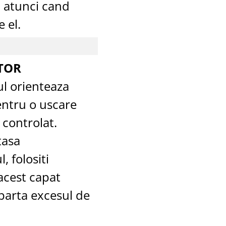
a atunci cand
 el.
TOR
l orienteaza
entru o uscare
 controlat.
tasa
, folositi
acest capat
parta excesul de