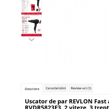
Pulsoximetre
Pulsoximetre de deget
Pulsoximetre profesionale
Accesorii
Monitorizare medicala
Stetoscoape
Spirometre
Spirometre portabile
Accesorii spirometre
Consumabile medicale
Distribuie
Comprese sterile
pe
Facebook
Ser fiziologic
Suporturi ortopedice si orteze
Caracteristici
Review-uri
(1)
Descriere
Diverse
Ingrijire personala & cosmetice
Uscator de par REVLON Fast 
Ingrijire personala
RVDR5823E3, 2 viteze, 3 trep