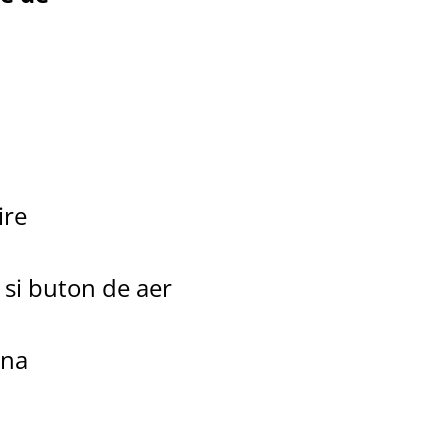
ire
 si buton de aer
ina