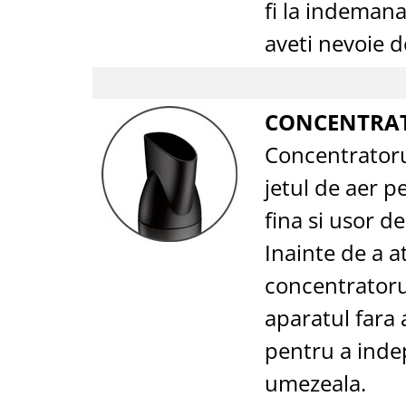
fi la indeman
aveti nevoie de
CONCENTRA
Concentratoru
jetul de aer p
fina si usor de
Inainte de a a
concentratorul
aparatul fara 
pentru a inde
umezeala.