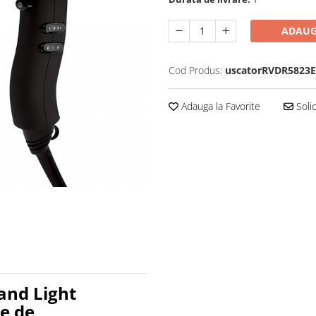
ADAUG
Cod Produs:
uscatorRVDR5823E
Adauga la Favorite
Solic
and Light
te de