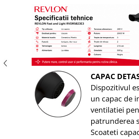
Saboti medicali
Resigilate
Carti
CAPAC DETA
Dispozitivul e
un capac de i
ventilatiei pe
patrunderea 
Scoateti capac