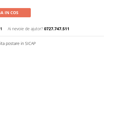
A IN COS
1
Ai nevoie de ajutor?
0727.747.511
ita postare in SICAP