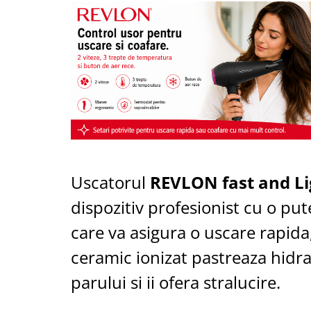
Aspiratoare nazale
Pompe de san
Incalzitoare si sterilizatoare
Diverse
Electrocasnice & climatizare
Ventilatoare
Purificatoare
Incalzitoare corporale
Electrocasnice mici
Uscatorul
REVLON fast and Li
Suplimente nutritive
Proteine si aminoacizi
dispozitiv profesionist cu o pu
Proteine
care va asigura o uscare rapida,
Aminoacizi
ceramic ionizat pastreaza hidra
Tablete energizante
parului si ii ofera stralucire.
Alte suplimente nutritive
Uniforme si saboti medicali