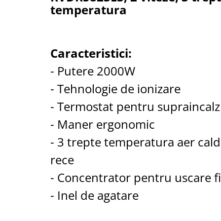
temperatura
Cantare corporale
Ingrjire faciala
Manichiura-pedichiura
Tratamente ingrjire corp
Caracteristici:
Perii de par
- Putere 2000W
Igiena dentara
- Tehnologie de ionizare
Periute de dinti electrice
Irigatoare bucale
- Termostat pentru supraincalz
Accesorii si rezerve
- Maner ergonomic
Ondulatoare si placi de par
- 3 trepte temperatura aer cald
Ondulatoare
Placi de par
rece
Uscatoare si perii electrice
- Concentrator pentru uscare f
Uscatoare
- Inel de agatare
Perii electrice
Articole ingrijire copii