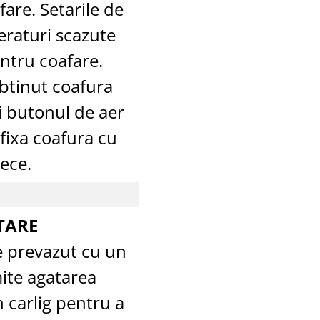
fare. Setarile de
eraturi scazute
ntru coafare.
obtinut coafura
i butonul de aer
fixa coafura cu
rece.
TARE
e prevazut cu un
mite agatarea
 carlig pentru a