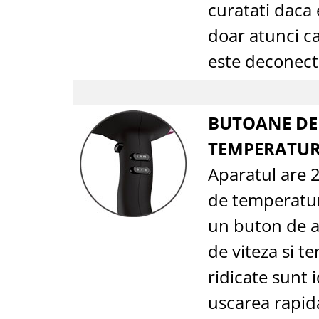
curatati daca 
doar atunci c
este deconect
BUTOANE DE
TEMPERATUR
Aparatul are 2
de temperatur
un buton de ae
de viteza si t
ridicate sunt 
uscarea rapid