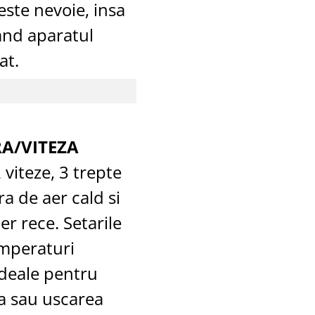
este nevoie, insa
and aparatul
at.
A/VITEZA
 viteze, 3 trepte
a de aer cald si
r rece. Setarile
emperaturi
ideale pentru
a sau uscarea