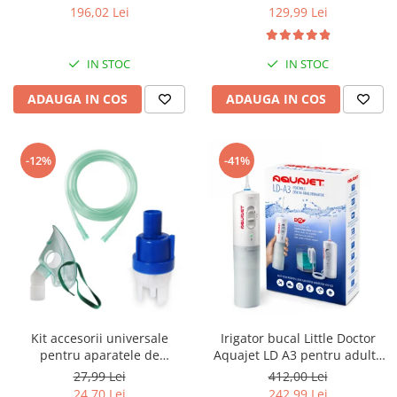
geanta transport RedLine
nebulizator inhalator cu
196,02 Lei
129,99 Lei
Case One
compresor
IN STOC
IN STOC
ADAUGA IN COS
ADAUGA IN COS
-12%
-41%
Kit accesorii universale
Irigator bucal Little Doctor
pentru aparatele de
Aquajet LD A3 pentru adulti,
nebulizare cu compresor
profesional, 1500
27,99 Lei
412,00 Lei
RedLine RDA007, masca
impulsuri/min, 2 duze, alb
24,70 Lei
242,99 Lei