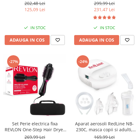
USB, detectie miscarea
RVIR3056UKE, 3 cilindri extra
202,48 Lei
299,99 Lei
corpului, memorare 2
mari, 30 setari temperatura,
125,09 Lei
231,47 Lei
utilizatori, manseta 22-40 cm,
invelis ceramic cu turmalina
Alb
IN STOC
IN STOC
ADAUGA IN COS
ADAUGA IN COS
-27%
-24%
Set Perie electrica fixa
Aparat aerosoli RedLine NB-
REVLON One-Step Hair Dryer
230C, masca copii si adulti,
& Volumizer RVDR5222E2 si
particule 3 microni,
269,99 Lei
169,99 Lei