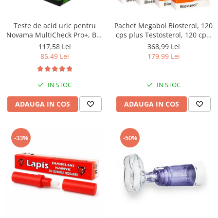
Saboti medicali
Resigilate
Teste de acid uric pentru
Pachet Megabol Biosterol, 120
Carti
Novama MultiCheck Pro+, BK-
cps plus Testosterol, 120 cps,
U1, 25 teste/ cutie
stimulare testosteron si
117,58 Lei
368,99 Lei
hormon de crestere, inhibare
85,49 Lei
179,99 Lei
estrogen
IN STOC
IN STOC
ADAUGA IN COS
ADAUGA IN COS
-33%
-50%