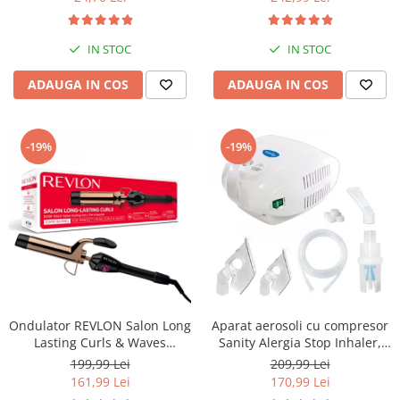
medie rotativa, furtun 2m si
kit de nebulizare
IN STOC
IN STOC
ADAUGA IN COS
ADAUGA IN COS
-19%
-19%
Ondulator REVLON Salon Long
Aparat aerosoli cu compresor
Lasting Curls & Waves
Sanity Alergia Stop Inhaler,
RVIR1159E
MMAD 3 µm, cupa
199,99 Lei
209,99 Lei
medicamente 10 ml
161,99 Lei
170,99 Lei