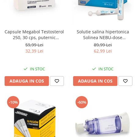
Pulsoximetre
Pulsoximetre de deget
Pulsoximetre profesionale
Accesorii
Capsule Megabol Testosterol
Solutie salina hipertonica
Monitorizare medicala
250, 30 cps, puternic
Solinea NEBU-dose
anabolizant natural, creste
concentratie 3%, 30
59,99 Lei
89,99 Lei
Stetoscoape
nivelul de testosteron
monodoze x 5 ml
32,39 Lei
62,99 Lei
Spirometre
Spirometre portabile
IN STOC
IN STOC
Accesorii spirometre
ADAUGA IN COS
ADAUGA IN COS
Consumabile medicale
Comprese sterile
Ser fiziologic
-10%
-60%
Suporturi ortopedice si orteze
Diverse
Ingrijire personala & cosmetice
Ingrijire personala