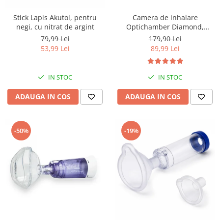
Stick Lapis Akutol, pentru
Camera de inhalare
negi, cu nitrat de argint
Optichamber Diamond,
Philips Respironics, cu masca
79,99 Lei
179,90 Lei
1-5 ani
53,99 Lei
89,99 Lei
IN STOC
IN STOC
ADAUGA IN COS
ADAUGA IN COS
-50%
-19%