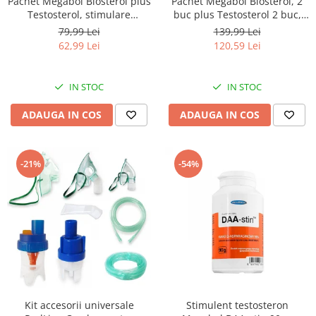
Pachet Megabol Biosterol plus
Pachet Megabol Biosterol, 2
Testosterol, stimulare
buc plus Testosterol 2 buc,
testosteron si hormon de
stimulare testosteron si
79,99 Lei
139,99 Lei
crestere, inhibare estrogen
hormon de crestere, inhibare
62,99 Lei
120,59 Lei
estrogen
IN STOC
IN STOC
ADAUGA IN COS
ADAUGA IN COS
-21%
-54%
Kit accesorii universale
Stimulent testosteron