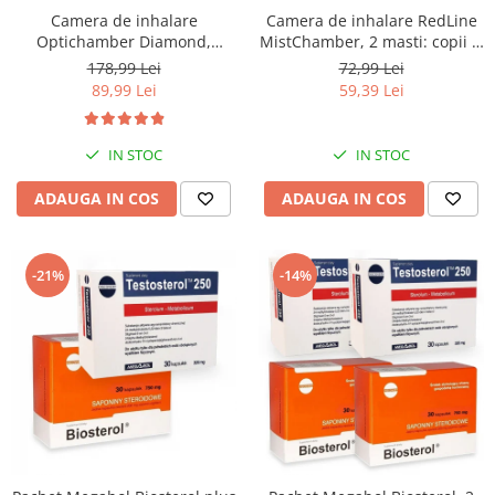
Camera de inhalare
Camera de inhalare RedLine
Optichamber Diamond,
MistChamber, 2 masti: copii si
Philips Respironics, masca 5
adulti
178,99 Lei
72,99 Lei
ani - adulti
89,99 Lei
59,39 Lei
IN STOC
IN STOC
ADAUGA IN COS
ADAUGA IN COS
-21%
-14%