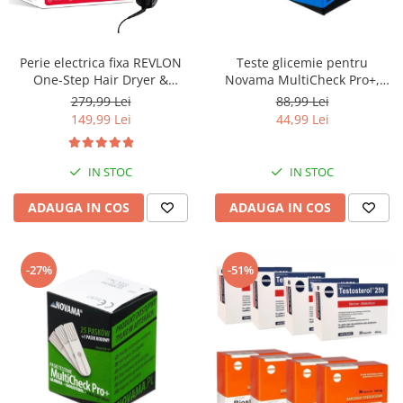
Aspiratoare nazale
Pompe de san
Incalzitoare si sterilizatoare
Perie electrica fixa REVLON
Teste glicemie pentru
Diverse
One-Step Hair Dryer &
Novama MultiCheck Pro+,
Volumizer, RVDR5222E2,
BK1-G, 50 teste/ cutie
Electrocasnice & climatizare
279,99 Lei
88,99 Lei
pentru par mediu si lung
149,99 Lei
44,99 Lei
Ventilatoare
Purificatoare
IN STOC
IN STOC
Incalzitoare corporale
ADAUGA IN COS
ADAUGA IN COS
Electrocasnice mici
Suplimente nutritive
Proteine si aminoacizi
-27%
-51%
Proteine
Aminoacizi
Tablete energizante
Alte suplimente nutritive
Uniforme si saboti medicali