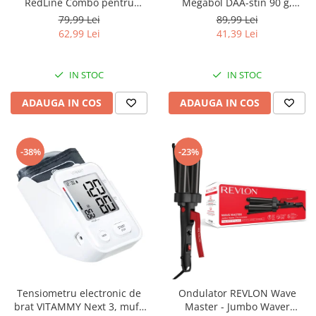
RedLine Combo pentru
Megabol DAA-stin 90 g,
aparatele de aerosoli cu
anabolizant pentru cresterea
79,99 Lei
89,99 Lei
compresor, 2 pahare de
masei musculare
62,99 Lei
41,39 Lei
nebulizare, furtun 6m si 2m
IN STOC
IN STOC
ADAUGA IN COS
ADAUGA IN COS
-38%
-23%
Tensiometru electronic de
Ondulator REVLON Wave
brat VITAMMY Next 3, mufa
Master - Jumbo Waver