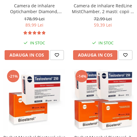
Camera de inhalare
Camera de inhalare RedLine
Optichamber Diamond,
MistChamber, 2 masti: copii si
Philips Respironics, masca 5
adulti
178,99 Lei
72,99 Lei
ani - adulti
89,99 Lei
59,39 Lei
IN STOC
IN STOC
ADAUGA IN COS
ADAUGA IN COS
-21%
-14%