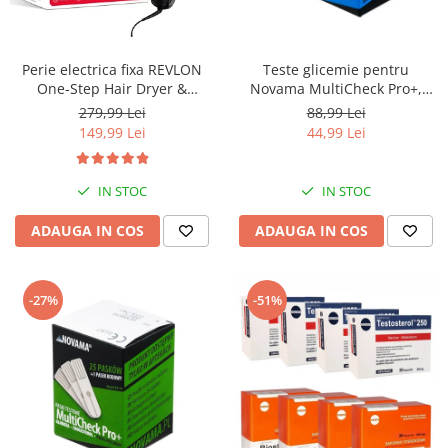
Aspiratoare nazale
Pompe de san
Incalzitoare si sterilizatoare
Perie electrica fixa REVLON
Teste glicemie pentru
Diverse
One-Step Hair Dryer &
Novama MultiCheck Pro+,
Volumizer, RVDR5222E2,
BK1-G, 50 teste/ cutie
Electrocasnice & climatizare
279,99 Lei
88,99 Lei
pentru par mediu si lung
149,99 Lei
44,99 Lei
Ventilatoare
Purificatoare
IN STOC
IN STOC
Incalzitoare corporale
ADAUGA IN COS
ADAUGA IN COS
Electrocasnice mici
Suplimente nutritive
Proteine si aminoacizi
-27%
-51%
Proteine
Aminoacizi
Tablete energizante
Alte suplimente nutritive
Uniforme si saboti medicali