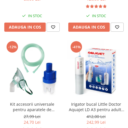
reglabila 30-34, sisteme
compresor
multiple de inchidere,
Albastru
IN STOC
IN STOC
ADAUGA IN COS
ADAUGA IN COS
-12%
-41%
Kit accesorii universale
Irigator bucal Little Doctor
pentru aparatele de
Aquajet LD A3 pentru adulti,
nebulizare cu compresor
profesional, 1500
27,99 Lei
412,00 Lei
RedLine RDA007, masca
impulsuri/min, 2 duze, alb
24,70 Lei
242,99 Lei
medie rotativa, furtun 2m si