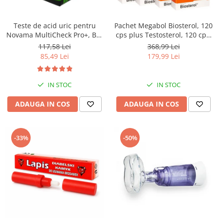
Saboti medicali
Resigilate
Teste de acid uric pentru
Pachet Megabol Biosterol, 120
Carti
Novama MultiCheck Pro+, BK-
cps plus Testosterol, 120 cps,
U1, 25 teste/ cutie
stimulare testosteron si
117,58 Lei
368,99 Lei
hormon de crestere, inhibare
85,49 Lei
179,99 Lei
estrogen
IN STOC
IN STOC
ADAUGA IN COS
ADAUGA IN COS
-33%
-50%