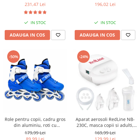
mari, 30 setari temperatura,
geanta transport RedLine
231,47 Lei
196,02 Lei
invelis ceramic cu turmalina
Case One
IN STOC
IN STOC
ADAUGA IN COS
ADAUGA IN COS
-50%
-24%
Role pentru copii, cadru gros
Aparat aerosoli RedLine NB-
din aluminiu, roti cu
230C, masca copii si adulti,
elasticitate ridicata si
particule 3 microni,
179,99 Lei
169,99 Lei
rezistenta la uzura, marime
nebulizator inhalator cu
89,99 Lei
129,99 Lei