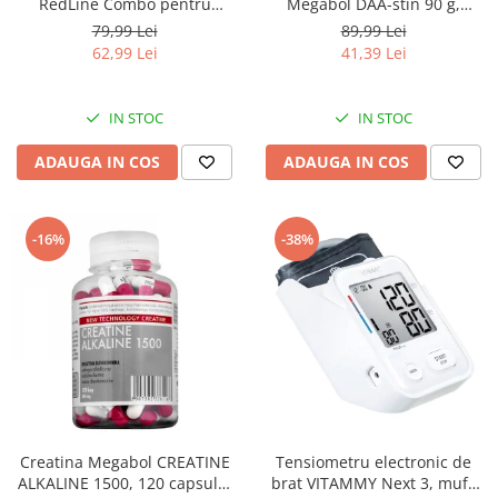
RedLine Combo pentru
Megabol DAA-stin 90 g,
aparatele de aerosoli cu
anabolizant pentru cresterea
79,99 Lei
89,99 Lei
compresor, 2 pahare de
masei musculare
62,99 Lei
41,39 Lei
nebulizare, furtun 6m si 2m
IN STOC
IN STOC
ADAUGA IN COS
ADAUGA IN COS
-16%
-38%
Creatina Megabol CREATINE
Tensiometru electronic de
ALKALINE 1500, 120 capsule,
brat VITAMMY Next 3, mufa