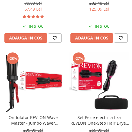
creatina monohidrat cu Ph
USB, detectie miscarea
79,99 Lei
202,48 Lei
ridicat, nu este necesara faza
corpului, memorare 2
67,49 Lei
125,09 Lei
de incarcare
utilizatori, manseta 22-40 cm,
Alb
IN STOC
IN STOC
ADAUGA IN COS
ADAUGA IN COS
-23%
-27%
Ondulator REVLON Wave
Set Perie electrica fixa
Master - Jumbo Waver
REVLON One-Step Hair Dryer
RVIR3056UKE, 3 cilindri extra
& Volumizer RVDR5222E2 si
299,99 Lei
269,99 Lei