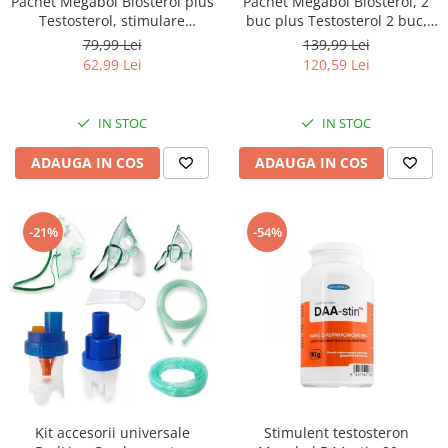
Pachet Megabol Biosterol plus
Pachet Megabol Biosterol, 2
Testosterol, stimulare
buc plus Testosterol 2 buc,
testosteron si hormon de
stimulare testosteron si
79,99 Lei
139,99 Lei
crestere, inhibare estrogen
hormon de crestere, inhibare
62,99 Lei
120,59 Lei
estrogen
IN STOC
IN STOC
ADAUGA IN COS
ADAUGA IN COS
-21%
-54%
Kit accesorii universale
Stimulent testosteron