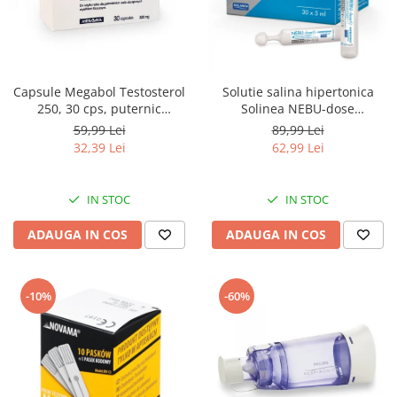
Pulsoximetre
Pulsoximetre de deget
Pulsoximetre profesionale
Accesorii
Capsule Megabol Testosterol
Solutie salina hipertonica
Monitorizare medicala
250, 30 cps, puternic
Solinea NEBU-dose
anabolizant natural, creste
concentratie 3%, 30
59,99 Lei
89,99 Lei
Stetoscoape
nivelul de testosteron
monodoze x 5 ml
32,39 Lei
62,99 Lei
Spirometre
Spirometre portabile
IN STOC
IN STOC
Accesorii spirometre
ADAUGA IN COS
ADAUGA IN COS
Consumabile medicale
Comprese sterile
Ser fiziologic
-10%
-60%
Suporturi ortopedice si orteze
Diverse
Ingrijire personala & cosmetice
Ingrijire personala