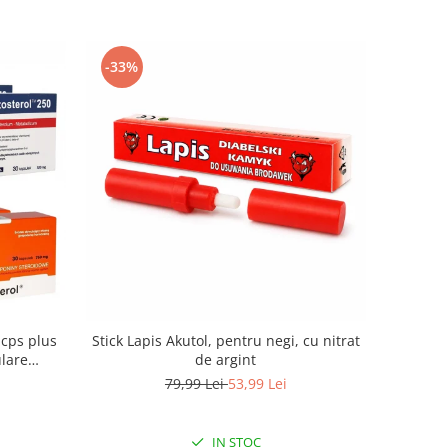
-33%
 cps plus
Stick Lapis Akutol, pentru negi, cu nitrat
ulare
de argint
estere,
79,99 Lei
53,99 Lei
IN STOC