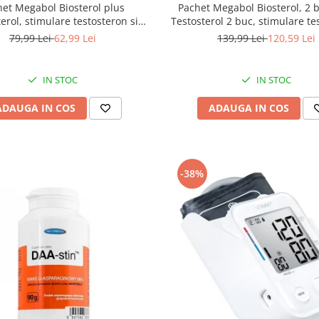
het Megabol Biosterol plus
Pachet Megabol Biosterol, 2 
erol, stimulare testosteron si
Testosterol 2 buc, stimulare te
e crestere, inhibare estrogen
si hormon de crestere, inhibar
79,99 Lei
62,99 Lei
139,99 Lei
120,59 Lei
IN STOC
IN STOC
ADAUGA IN COS
ADAUGA IN COS
-38%