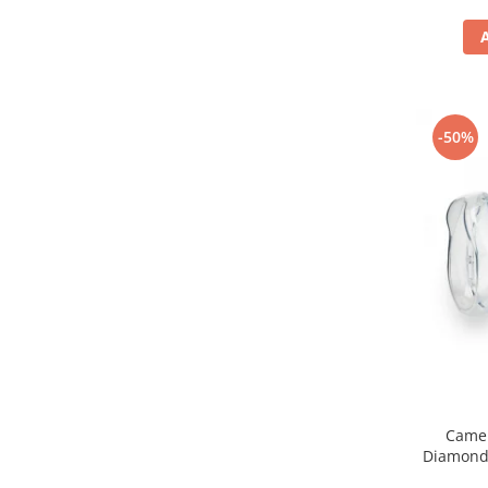
Saboti medicali
Resigilate
Carti
-50%
Camer
Diamond,