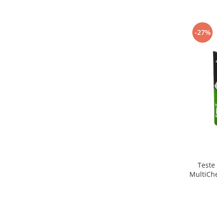
Aspiratoare nazale
Pompe de san
Incalzitoare si sterilizatoare
-27%
Diverse
Electrocasnice & climatizare
Ventilatoare
Purificatoare
Incalzitoare corporale
Electrocasnice mici
Suplimente nutritive
Proteine si aminoacizi
Proteine
Teste
Aminoacizi
MultiChe
Tablete energizante
Alte suplimente nutritive
Uniforme si saboti medicali