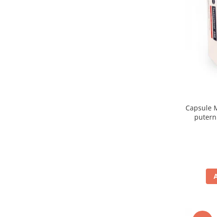
Pulsoximetre
Pulsoximetre de deget
Pulsoximetre profesionale
Accesorii
Monitorizare medicala
Stetoscoape
Spirometre
Spirometre portabile
Capsule M
Accesorii spirometre
putern
Consumabile medicale
Comprese sterile
Ser fiziologic
Suporturi ortopedice si orteze
Diverse
Ingrijire personala & cosmetice
Ingrijire personala