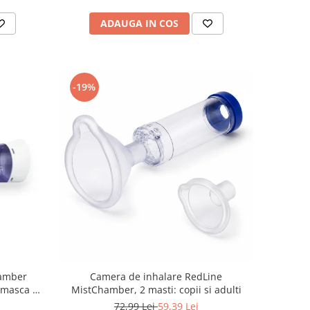
ADAUGA IN COS
-19%
hamber
Camera de inhalare RedLine
 masca 5
MistChamber, 2 masti: copii si adulti
72,99 Lei
59,39 Lei