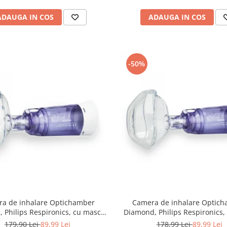
ADAUGA IN COS
ADAUGA IN COS
-50%
a de inhalare Optichamber
Camera de inhalare Optic
 Philips Respironics, cu masca
Diamond, Philips Respironics,
1-5 ani
ani - adulti
179,90 Lei
89,99 Lei
178,99 Lei
89,99 Lei