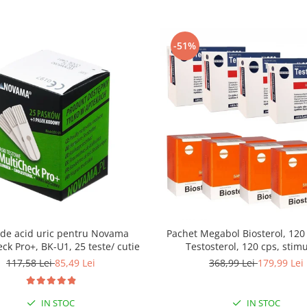
-51%
 de acid uric pentru Novama
Pachet Megabol Biosterol, 120
ck Pro+, BK-U1, 25 teste/ cutie
Testosterol, 120 cps, stim
testosteron si hormon de cr
117,58 Lei
85,49 Lei
368,99 Lei
179,99 Lei
inhibare estrogen
IN STOC
IN STOC