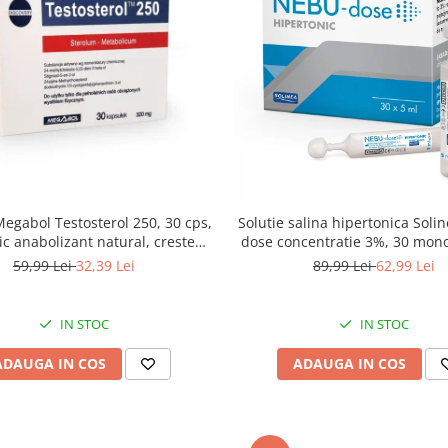
egabol Testosterol 250, 30 cps,
Solutie salina hipertonica Sol
ic anabolizant natural, creste
dose concentratie 3%, 30 mon
nivelul de testosteron
ml
59,99 Lei
32,39 Lei
89,99 Lei
62,99 Lei
IN STOC
IN STOC
ADAUGA IN COS
ADAUGA IN COS