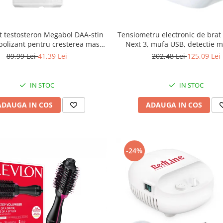
t testosteron Megabol DAA-stin
Tensiometru electronic de bra
bolizant pentru cresterea masei
Next 3, mufa USB, detectie m
musculare
corpului, memorare 2 utilizator
89,99 Lei
41,39 Lei
202,48 Lei
125,09 Lei
22-40 cm, Alb
IN STOC
IN STOC
ADAUGA IN COS
ADAUGA IN COS
-24%