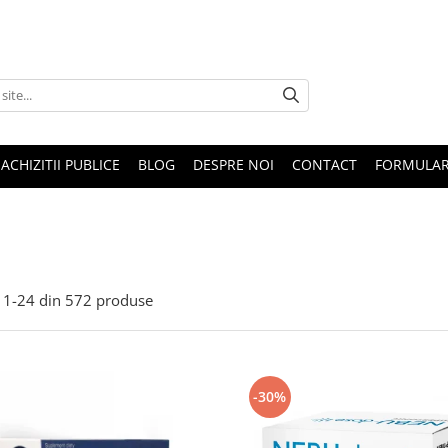
ACHIZITII PUBLICE
BLOG
DESPRE NOI
CONTACT
FORMULAR
1-
24
din
572
produse
-30%