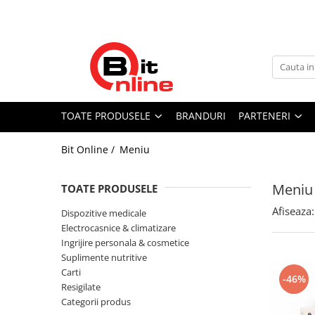
Toate Produsele
Parteneri
Dispozitive medicale
Distribuitor autorizat Philips
Respironics Romania
Aparate aerosoli si accesorii
Aparate aerosoli
TOATE PRODUSELE
BRANDURI
PARTENERI
Camere inhalare
Bit Online /
Meniu
Accesorii
Tensiometre
Meniu
TOATE PRODUSELE
Tensiometre mecanice
Tensiometre electronice
Afiseaza:
Dispozitive medicale
Electrocasnice & climatizare
Accesorii
Ingrijire personala & cosmetice
Termometre
Suplimente nutritive
Termometre non-contact
Carti
-46%
Termometre copii
Resigilate
Categorii produs
Termometre clasice