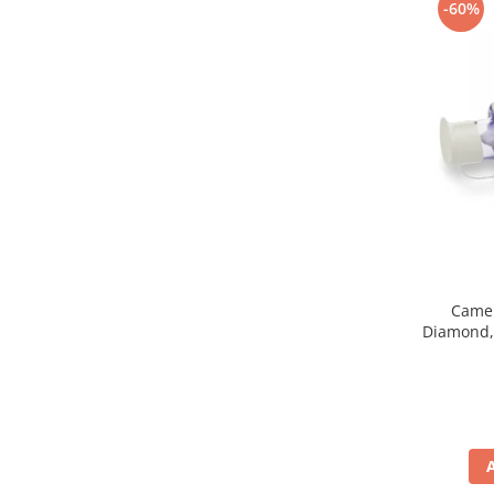
-60%
Cantare corporale
Ingrjire faciala
Manichiura-pedichiura
Tratamente ingrjire corp
Perii de par
Igiena dentara
Periute de dinti electrice
Irigatoare bucale
Accesorii si rezerve
Ondulatoare si placi de par
Camer
Ondulatoare
Diamond, 
Placi de par
Uscatoare si perii electrice
Uscatoare
Perii electrice
Articole ingrijire copii