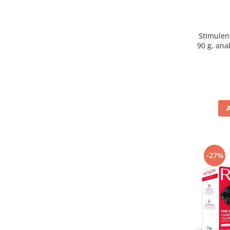
Stimulen
90 g, ana
-27%