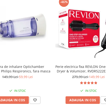
-46%
a de inhalare Optichamber
Perie electrica fixa REVLON One
Philips Respironics, fara masca
Dryer & Volumizer, RVDR5222E
par mediu si lung
149,99 Lei
59,99 Lei
279,99 Lei
149,99 Lei
IN STOC
IN STOC
ADAUGA IN COS
ADAUGA IN COS