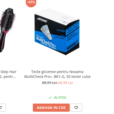
-49%
-Step Hair
Teste glicemie pentru Novama
2, pentru
MultiCheck Pro+, BK1-G, 50 teste/ cutie
88,99 Lei
44,99 Lei
IN STOC
ADAUGA IN COS