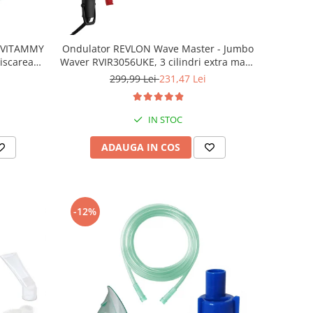
t VITAMMY
Ondulator REVLON Wave Master - Jumbo
iscarea
Waver RVIR3056UKE, 3 cilindri extra mari,
i, manseta
30 setari temperatura, invelis ceramic cu
299,99 Lei
231,47 Lei
turmalina
IN STOC
ADAUGA IN COS
-12%