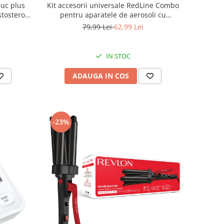
buc plus
Kit accesorii universale RedLine Combo
stosteron
pentru aparatele de aerosoli cu
e estrogen
compresor, 2 pahare de nebulizare,
79,99 Lei
62,99 Lei
furtun 6m si 2m
IN STOC
ADAUGA IN COS
-23%