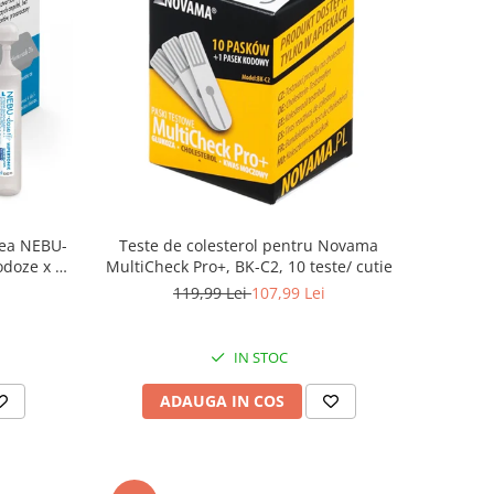
inea NEBU-
Teste de colesterol pentru Novama
odoze x 5
MultiCheck Pro+, BK-C2, 10 teste/ cutie
119,99 Lei
107,99 Lei
IN STOC
ADAUGA IN COS