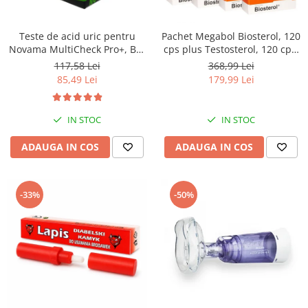
Teste de acid uric pentru
Pachet Megabol Biosterol, 120
Novama MultiCheck Pro+, BK-
cps plus Testosterol, 120 cps,
U1, 25 teste/ cutie
stimulare testosteron si
117,58 Lei
368,99 Lei
hormon de crestere, inhibare
85,49 Lei
179,99 Lei
estrogen
IN STOC
IN STOC
ADAUGA IN COS
ADAUGA IN COS
-33%
-50%