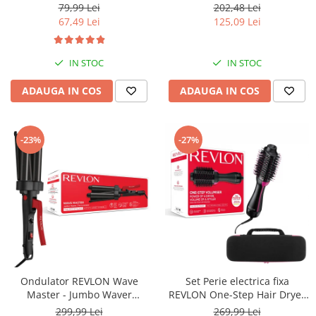
creatina monohidrat cu Ph
USB, detectie miscarea
79,99 Lei
202,48 Lei
ridicat, nu este necesara faza
corpului, memorare 2
67,49 Lei
125,09 Lei
de incarcare
utilizatori, manseta 22-40 cm,
Alb
IN STOC
IN STOC
ADAUGA IN COS
ADAUGA IN COS
-23%
-27%
Ondulator REVLON Wave
Set Perie electrica fixa
Master - Jumbo Waver
REVLON One-Step Hair Dryer
RVIR3056UKE, 3 cilindri extra
& Volumizer RVDR5222E2 si
299,99 Lei
269,99 Lei