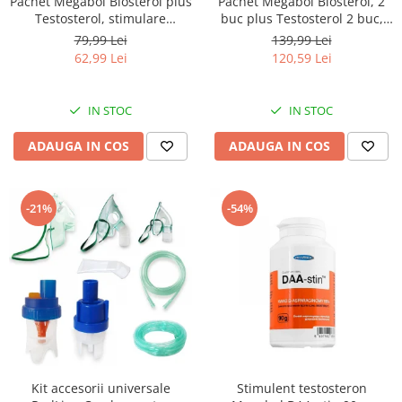
Pachet Megabol Biosterol plus
Pachet Megabol Biosterol, 2
Testosterol, stimulare
buc plus Testosterol 2 buc,
testosteron si hormon de
stimulare testosteron si
79,99 Lei
139,99 Lei
crestere, inhibare estrogen
hormon de crestere, inhibare
62,99 Lei
120,59 Lei
estrogen
IN STOC
IN STOC
ADAUGA IN COS
ADAUGA IN COS
-21%
-54%
Kit accesorii universale
Stimulent testosteron