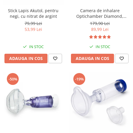
Stick Lapis Akutol, pentru
Camera de inhalare
negi, cu nitrat de argint
Optichamber Diamond,
Philips Respironics, cu masca
79,99 Lei
179,90 Lei
1-5 ani
53,99 Lei
89,99 Lei
IN STOC
IN STOC
ADAUGA IN COS
ADAUGA IN COS
-50%
-19%