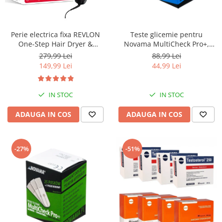
Perie electrica fixa REVLON
Teste glicemie pentru
One-Step Hair Dryer &
Novama MultiCheck Pro+,
Volumizer, RVDR5222E2,
BK1-G, 50 teste/ cutie
279,99 Lei
88,99 Lei
pentru par mediu si lung
149,99 Lei
44,99 Lei
IN STOC
IN STOC
ADAUGA IN COS
ADAUGA IN COS
-27%
-51%