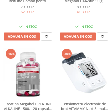
RedLine Combo pentru
Megabol DAA-stin 90 g,
aparatele de aerosoli cu
anabolizant pentru cresterea
79,99 Lei
89,99 Lei
compresor, 2 pahare de
masei musculare
62,99 Lei
41,39 Lei
nebulizare, furtun 6m si 2m
IN STOC
IN STOC
ADAUGA IN COS
ADAUGA IN COS
-16%
-38%
Creatina Megabol CREATINE
Tensiometru electronic de
ALKALINE 1500, 120 capsule,
brat VITAMMY Next 3, mufa