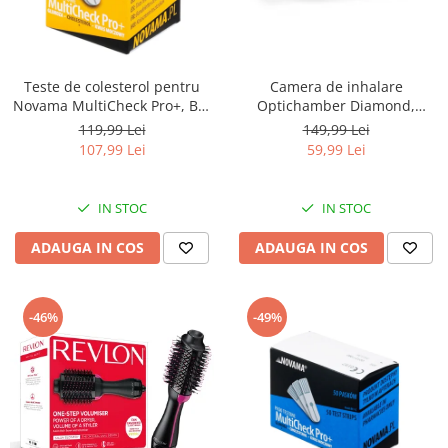
Teste de colesterol pentru
Camera de inhalare
Novama MultiCheck Pro+, BK-
Optichamber Diamond,
C2, 10 teste/ cutie
Philips Respironics, fara
119,99 Lei
149,99 Lei
masca
107,99 Lei
59,99 Lei
IN STOC
IN STOC
ADAUGA IN COS
ADAUGA IN COS
-46%
-49%