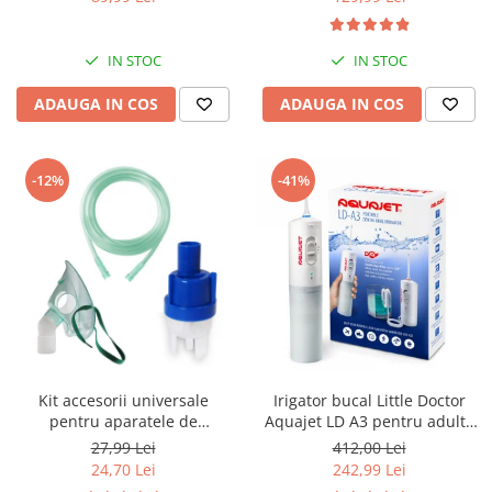
reglabila 30-34, sisteme
compresor
multiple de inchidere,
Albastru
IN STOC
IN STOC
ADAUGA IN COS
ADAUGA IN COS
-12%
-41%
Kit accesorii universale
Irigator bucal Little Doctor
pentru aparatele de
Aquajet LD A3 pentru adulti,
nebulizare cu compresor
profesional, 1500
27,99 Lei
412,00 Lei
RedLine RDA007, masca
impulsuri/min, 2 duze, alb
24,70 Lei
242,99 Lei
medie rotativa, furtun 2m si