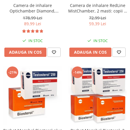
Camera de inhalare
Camera de inhalare RedLine
Optichamber Diamond,
MistChamber, 2 masti: copii si
Philips Respironics, masca 5
adulti
178,99 Lei
72,99 Lei
ani - adulti
89,99 Lei
59,39 Lei
IN STOC
IN STOC
ADAUGA IN COS
ADAUGA IN COS
-21%
-14%