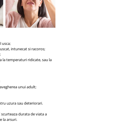
l usca;
uscat, intunecat si racoros;
;
a la temperaturi ridicate, sau la
;
ravegherea unui adult;
ntru uzura sau deteriorari.
C scurteaza durata de viata a
 la arsuri.