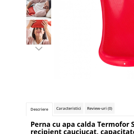
Pulsoximetre
Pulsoximetre de deget
Pulsoximetre profesionale
Accesorii
Monitorizare medicala
Stetoscoape
Spirometre
Spirometre portabile
Accesorii spirometre
Consumabile medicale
Distribuie
Comprese sterile
pe
Facebook
Ser fiziologic
Suporturi ortopedice si orteze
Caracteristici
Review-uri
(0)
Descriere
Diverse
Ingrijire personala & cosmetice
Perna cu apa calda Termofor S
Ingrijire personala
recipient cauciucat, capacitate