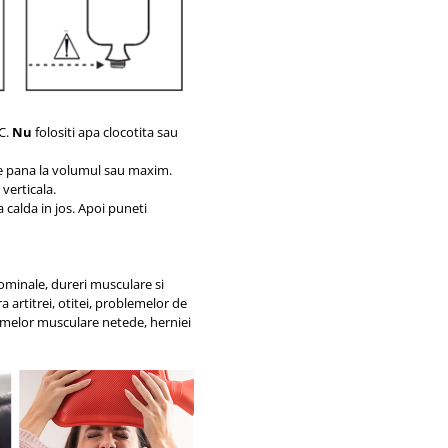
 C.
Nu
folositi apa clocotita sau
nte pana la volumul sau maxim.
 verticala.
a calda in jos. Apoi puneti
ominale, dureri musculare si
a artitrei, otitei, problemelor de
pasmelor musculare netede, herniei