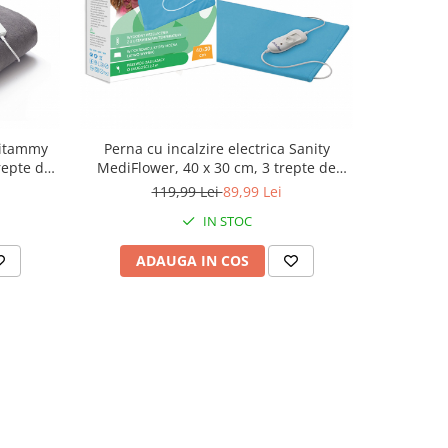
 Vitammy
Perna cu incalzire electrica Sanity
repte de
MediFlower, 40 x 30 cm, 3 trepte de
aterial
incalzire, material placut, lavabil,
119,99 Lei
89,99 Lei
s
Turcoaz
IN STOC
ADAUGA IN COS