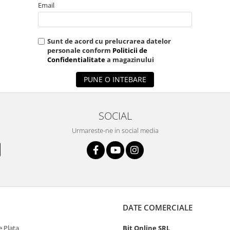
Email
Sunt de acord cu prelucrarea datelor
personale conform
Politicii de
Confidentialitate
a magazinului
PUNE O INTEBARE
SOCIAL
Urmareste-ne in social media
DATE COMERCIALE
 Plata
Bit Online SRL