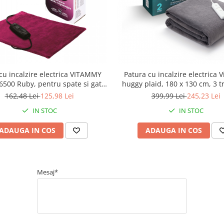
cu incalzire electrica VITAMMY
Patura cu incalzire electrica
6500 Ruby, pentru spate si gat,
huggy plaid, 180 x 130 cm, 3 t
Rosu Rubiniu
incalzire, 120 W, termostat, m
162,48 Lei
125,98 Lei
399,99 Lei
245,23 Lei
moale, lavabil, Gri inchi
IN STOC
IN STOC
ADAUGA IN COS
ADAUGA IN COS
Mesaj*