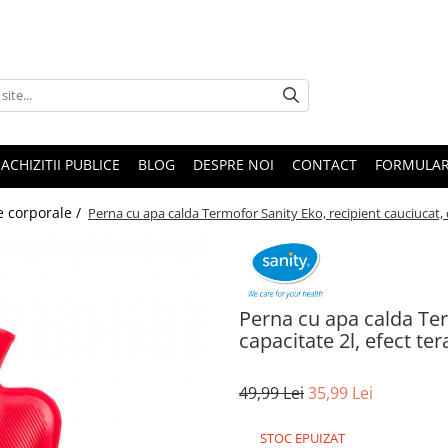
ACHIZITII PUBLICE
BLOG
DESPRE NOI
CONTACT
FORMULAR
e corporale /
Perna cu apa calda Termofor Sanity Eko, recipient cauciucat, c
Perna cu apa calda Ter
capacitate 2l, efect te
49,99 Lei
35,99 Lei
STOC EPUIZAT