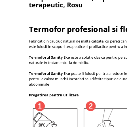
terapeutic, Rosu
Cantare corporale
Ingrjire faciala
Manichiura-pedichiura
Tratamente ingrjire corp
Termofor profesional si fl
Perii de par
Igiena dentara
Fabricat din cauciuc natural de inalta calitate, cu pereti can
este folosit in scopuri terapeutice si profilactice pentru a i
Periute de dinti electrice
Irigatoare bucale
Termoforul Sanity
Eko
este o solutie clasica pentru perso
naturale in tratamentul la domiciliu.
Accesorii si rezerve
Ondulatoare si placi de par
Termoforul Sanity
Eko
poate fi folosit pentru a reduce 
pentru a calma muschii incordati sau diferite tipuri de dur
Ondulatoare
abdominale
Placi de par
Pregatirea pentru utilizare
Uscatoare si perii electrice
Uscatoare
Perii electrice
Articole ingrijire copii