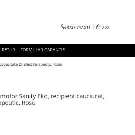
0727.747.511
0,00
 RETUR
FORMULAR GARANTIE
apacitate 2l, efect terapeutic, Rosu
mofor Sanity Eko, recipient cauciucat,
rapeutic, Rosu