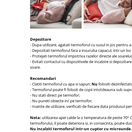
Saboti medicali
Resigilate
Carti
Depozitare
- Dupa utilizare, agatati termoforul cu susul in jos pentru a-
- Depozitati termoforul fara a insuruba capacul, intr-un loc 
- Protejati termoforul impotriva razelor directe ale soarelui
- Evitati contactul cu dispozitivele de incalzire si depozitare
soare.
Recomandari
- Clatiti termoforul cu apa si sapun;
Nu
folositi dezinfectati
- Termoforul poate fi folosit de copii intotdeauna sub sup
- Nu stati direct pe termofor;
- Nu puneti obiecte in/ pe termofor;
- Inainte de utilizare, verificati de fiecare data produsul pe
Nota:
utilizarea apei calde la o temperatura de peste 70
° 
termoforului, il poate deteriora si, in consecinta, poate duce
Nu incalziti termoforul intr-un cuptor cu microunde.