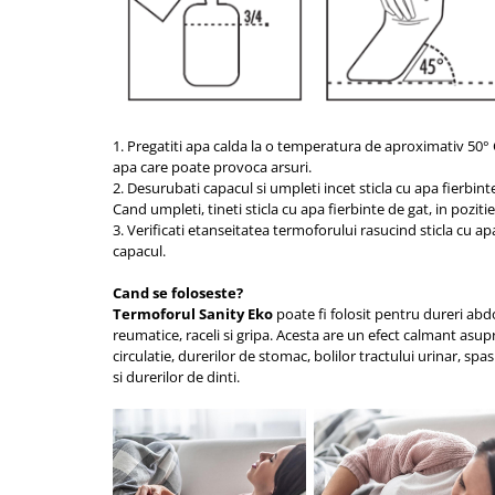
Aspiratoare nazale
Pompe de san
Incalzitoare si sterilizatoare
Diverse
Electrocasnice & climatizare
1. Pregatiti apa calda la o temperatura de aproximativ 50
°
Ventilatoare
apa care poate provoca arsuri.
Purificatoare
2. Desurubati capacul si umpleti incet sticla cu apa fierbi
Cand umpleti, tineti sticla cu apa fierbinte de gat, in pozitie
Incalzitoare corporale
3. Verificati etanseitatea termoforului rasucind sticla cu ap
capacul.
Electrocasnice mici
Suplimente nutritive
Cand se foloseste?
Termoforul Sanity
Eko
poate fi folosit pentru dureri abd
Proteine si aminoacizi
reumatice, raceli si gripa. Acesta are un efect calmant asupr
Proteine
circulatie, durerilor de stomac, bolilor tractului urinar, s
si durerilor de dinti.
Aminoacizi
Tablete energizante
Alte suplimente nutritive
Uniforme si saboti medicali