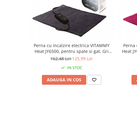
Perna cu incalzire electrica VITAMMY
Perna 
Heat JY6500, pentru spate si gat, Gri
Heat JY
inchis
162,48 Lei
125,99 Lei
IN STOC
ADAUGA IN COS