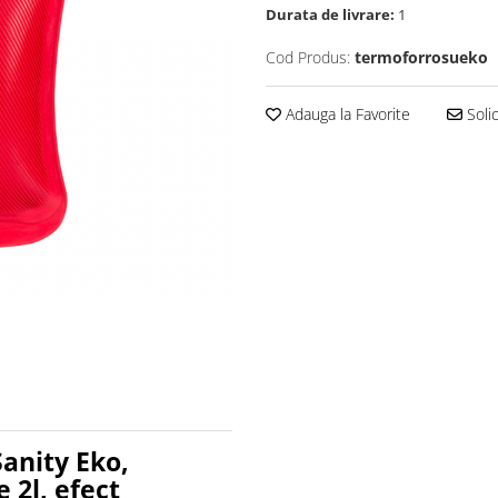
Durata de livrare:
1
Cod Produs:
termoforrosueko
Adauga la Favorite
Solic
anity Eko,
 2l, efect