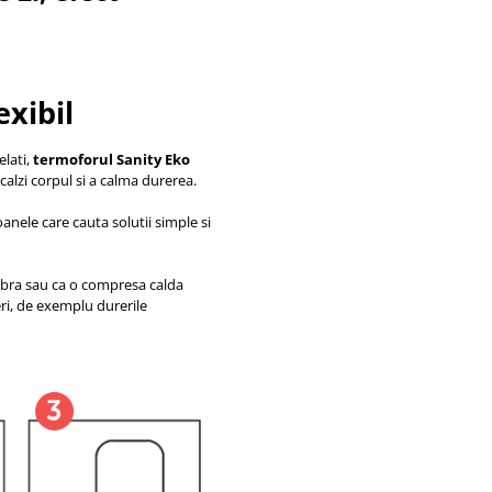
exibil
elati,
termoforul Sanity Eko
ncalzi corpul si a calma durerea.
anele care cauta solutii simple si
febra sau ca o compresa calda
eri, de exemplu durerile