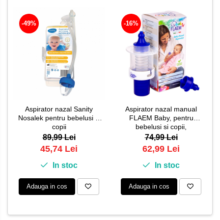
-49%
-16%
Aspirator nazal Sanity
Aspirator nazal manual
Nosalek pentru bebelusi si
FLAEM Baby, pentru
copii
bebelusi si copii,
Alb/Albastru, AC0423P
89,99 Lei
74,99 Lei
45,74 Lei
62,99 Lei
In stoc
In stoc
Adauga in cos
Adauga in cos