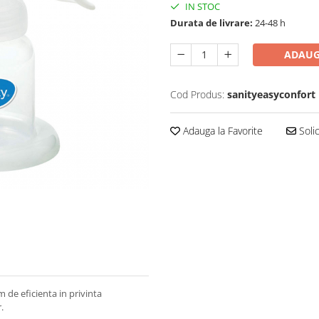
IN STOC
Durata de livrare:
24-48 h
ADAUG
Cod Produs:
sanityeasyconfort
Adauga la Favorite
Solic
 de eficienta in privinta
.