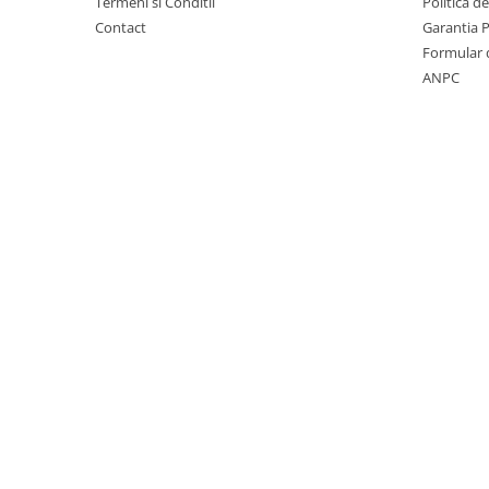
Termeni si Conditii
Politica d
Contact
Garantia 
Formular 
ANPC