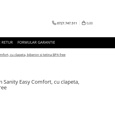
0727.747.511
0,00
 RETUR
FORMULAR GARANTIE
ort, cu clapeta, biberon si tetina BPA free
Sanity Easy Comfort, cu clapeta,
ree