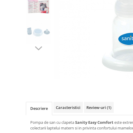
Pulsoximetre
Pulsoximetre de deget
Pulsoximetre profesionale
Accesorii
Monitorizare medicala
Stetoscoape
Spirometre
Spirometre portabile
Accesorii spirometre
Consumabile medicale
Distribuie
Comprese sterile
pe
Facebook
Ser fiziologic
Suporturi ortopedice si orteze
Caracteristici
Review-uri
(1)
Descriere
Diverse
Ingrijire personala & cosmetice
Pompa de san cu clapeta
Sanity Easy Comfort
este extrem
colectarii laptelui matern si in privinta confortului mamelor
Ingrijire personala