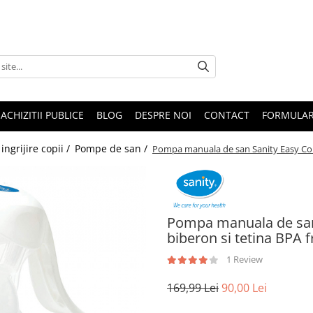
ACHIZITII PUBLICE
BLOG
DESPRE NOI
CONTACT
FORMULAR
 ingrijire copii /
Pompe de san /
Pompa manuala de san Sanity Easy Comf
Pompa manuala de san 
biberon si tetina BPA f
1 Review
169,99 Lei
90,00 Lei