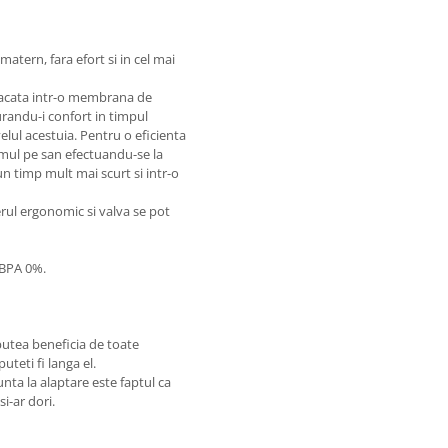
atern, fara efort si in cel mai
bracata intr-o membrana de
urandu-i confort in timpul
velul acestuia. Pentru o eficienta
mul pe san efectuandu-se la
un timp mult mai scurt si intr-o
erul ergonomic si valva se pot
 BPA 0%.
utea beneficia de toate
uteti fi langa el.
nta la alaptare este faptul ca
i-ar dori.