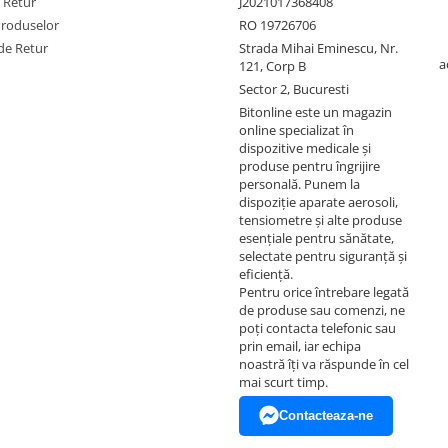
e Retur
J2021017368408
Produselor
RO 19726706
de Retur
Strada Mihai Eminescu, Nr.
a
121, Corp B
Sector 2, Bucuresti
Bitonline este un magazin
online specializat în
dispozitive medicale și
produse pentru îngrijire
personală. Punem la
dispoziție aparate aerosoli,
tensiometre și alte produse
esențiale pentru sănătate,
selectate pentru siguranță și
eficiență.
Pentru orice întrebare legată
de produse sau comenzi, ne
poți contacta telefonic sau
prin email, iar echipa
noastră îți va răspunde în cel
mai scurt timp.
Contacteaza-ne