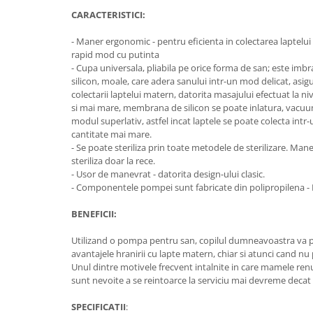
Cantare corporale
CARACTERISTICI:
Ingrjire faciala
- Maner ergonomic - pentru eficienta in colectarea laptelui m
Manichiura-pedichiura
rapid mod cu putinta
Tratamente ingrjire corp
- Cupa universala, pliabila pe orice forma de san; este im
silicon, moale, care adera sanului intr-un mod delicat, asig
Perii de par
colectarii laptelui matern, datorita masajului efectuat la ni
Igiena dentara
si mai mare, membrana de silicon se poate inlatura, vacuu
modul superlativ, astfel incat laptele se poate colecta intr-
Periute de dinti electrice
cantitate mai mare.
Irigatoare bucale
- Se poate steriliza prin toate metodele de sterilizare. Man
Accesorii si rezerve
steriliza doar la rece.
- Usor de manevrat - datorita design-ului clasic.
Ondulatoare si placi de par
- Componentele pompei sunt fabricate din polipropilena -
Ondulatoare
BENEFICII:
Placi de par
Uscatoare si perii electrice
Utilizand o pompa pentru san, copilul dumneavoastra va p
avantajele hranirii cu lapte matern, chiar si atunci cand nu p
Uscatoare
Unul dintre motivele frecvent intalnite in care mamele renu
Perii electrice
sunt nevoite a se reintoarce la serviciu mai devreme decat s
Articole ingrijire copii
SPECIFICATII
: