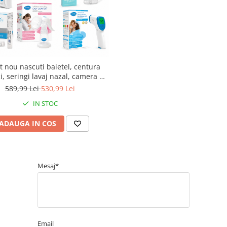
t nou nascuti baietel, centura
ci, seringi lavaj nazal, camera de
e, aparat de aerosoli, aspirator
589,99 Lei
530,99 Lei
 ser fiziologic izotonic, pompa
IN STOC
la de san, termometru non-
contact
ADAUGA IN COS
Mesaj*
Email