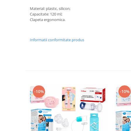
Aspiratoare nazale
Pompe de san
Material: plastic, silicon;
Capacitate: 120 ml;
Incalzitoare si sterilizatoare
Clapeta ergonomica.
Diverse
Electrocasnice & climatizare
Informatii conformitate produs
Ventilatoare
Purificatoare
Incalzitoare corporale
Electrocasnice mici
Suplimente nutritive
Proteine si aminoacizi
-10%
-10%
Proteine
Aminoacizi
Tablete energizante
Alte suplimente nutritive
Uniforme si saboti medicali