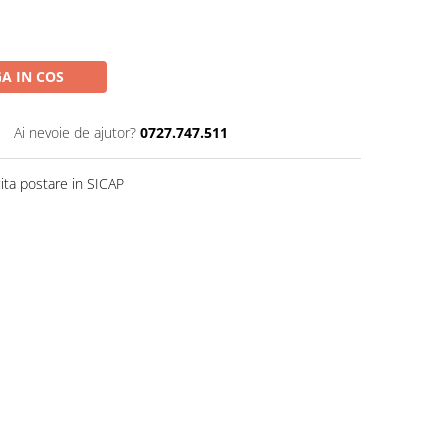
A IN COS
Ai nevoie de ajutor?
0727.747.511
ita postare in SICAP