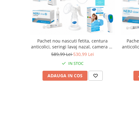
Saboti medicali
Resigilate
Carti
Pachet nou nascuti fetita, centura
Pache
anticolici, seringi lavaj nazal, camera de
anticoli
inhalare, aparat de aerosoli, aspirator
inhalar
589,99 Lei
530,99 Lei
nazal, ser fiziologic izotonic, pompa
nazal,
IN STOC
manuala de san, termometru non-
manua
contact
ADAUGA IN COS