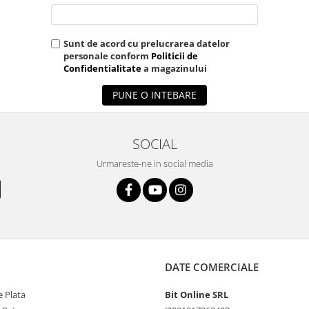
Sunt de acord cu prelucrarea datelor
personale conform
Politicii de
Confidentialitate
a magazinului
PUNE O INTEBARE
SOCIAL
Urmareste-ne in social media
DATE COMERCIALE
 Plata
Bit Online SRL