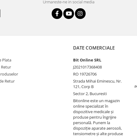
Urmareste-ne in social media
DATE COMERCIALE
 Plata
Bit Online SRL
e Retur
J2021017368408
Produselor
RO 19726706
de Retur
Strada Mihai Eminescu, Nr.
a
121, Corp B
Sector 2, Bucuresti
Bitonline este un magazin
online specializat în
dispozitive medicale și
produse pentru îngrijire
personală. Punem la
dispoziție aparate aerosoli,
tensiometre și alte produse