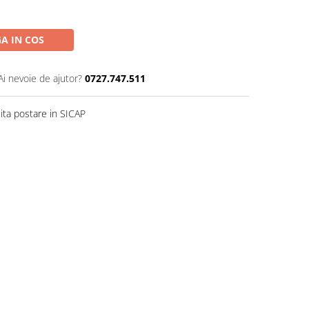
A IN COS
Ai nevoie de ajutor?
0727.747.511
ita postare in SICAP