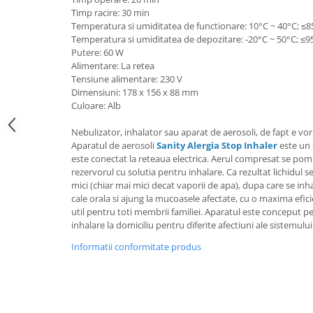
Aspiratoare nazale
Timp racire: 30 min
Pompe de san
Temperatura si umiditatea de functionare: 10°C ~ 40°C; ≤8
Incalzitoare si sterilizatoare
Temperatura si umiditatea de depozitare: -20°C ~ 50°C; ≤9
Putere: 60 W
Diverse
Alimentare: La retea
Electrocasnice & climatizare
Tensiune alimentare: 230 V
Dimensiuni: 178 x 156 x 88 mm
Ventilatoare
Culoare: Alb
Purificatoare
Nebulizator, inhalator sau aparat de aerosoli, de fapt e vor
Incalzitoare corporale
Aparatul de aerosoli
Sanity Alergia Stop Inhaler
este un 
este conectat la reteaua electrica. Aerul compresat se pomp
Electrocasnice mici
rezervorul cu solutia pentru inhalare. Ca rezultat lichidul s
Suplimente nutritive
mici (chiar mai mici decat vaporii de apa), dupa care se inha
cale orala si ajung la mucoasele afectate, cu o maxima efici
Proteine si aminoacizi
util pentru toti membrii familiei. Aparatul este conceput p
Proteine
inhalare la domiciliu pentru diferite afectiuni ale sistemulu
Aminoacizi
Informatii conformitate produs
Tablete energizante
Alte suplimente nutritive
Uniforme si saboti medicali