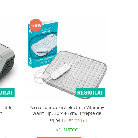
-68%
-68%
 Little
Perna cu incalzire electrica Vitammy
Tensio
t
Warm-up, 30 x 40 cm, 3 trepte de
VITAMM
incalzire, termostat cu senzor, material
masurare 
159,99 Lei
52,00 Lei
placut, spalare manuala, SS18, resigilata
detectar
IN STOC
corpulu
mans