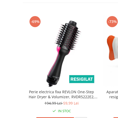
Saboti medicali
Resigilate
Carti
-69%
-73%
Perie electrica fixa REVLON One-Step
Aparat
Hair Dryer & Volumizer, RVDR5222E2,
resig
resigilata
194,99 Lei
59,99 Lei
IN STOC