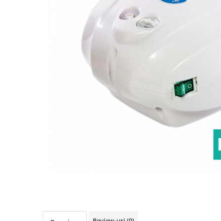
Pulsoximetre
Pulsoximetre de deget
Pulsoximetre profesionale
Accesorii
Monitorizare medicala
Stetoscoape
Spirometre
Spirometre portabile
Accesorii spirometre
Consumabile medicale
Comprese sterile
Ser fiziologic
Suporturi ortopedice si orteze
Distribuie
Diverse
pe
Facebook
Ingrijire personala & cosmetice
Ingrijire personala
Review-uri
(0)