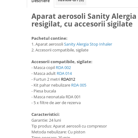
Descriere
Cantare corporale
Ingrjire faciala
Aparat aerosoli Sanity Alergia
Manichiura-pedichiura
resigilat, cu accesorii sigilate
Tratamente ingrjire corp
Perii de par
Pachetul contine:
1. Aparat aerosoli
Sanity Alergia Stop Inhaler
Igiena dentara
2.
Accesorii compatibile, sigilate
Periute de dinti electrice
Accesorii compatibile, sigilate:
Irigatoare bucale
- Masca copil
RDA 002
Accesorii si rezerve
- Masca adult
RDA 014
Ondulatoare si placi de par
- Furtun 2 metri
RDA012
- Kit pahar nebulizare
RDA 005
Ondulatoare
- Piesa bucala
Placi de par
- Masca neonatala RDA 001
- 5 x filtre de aer de rezerva
Uscatoare si perii electrice
Uscatoare
Caracteristici:
Garantie: 24 luni
Perii electrice
Tip produs: Aparat aerosoli cu compresor
Articole ingrijire copii
Metoda nebulizare: Cu piston
Timp operare: 20 min