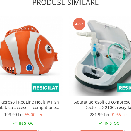
PRODUSE SIMILARE
-68%
 aerosoli RedLine Healthy Fish
Aparat aerosoli cu compresor
ilat, cu accesorii compatibile
Doctor LD-210C, resigila
sigilate
199,99 Lei
55,00 Lei
281,99 Lei
91,65 Lei
IN STOC
IN STOC