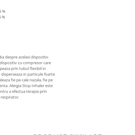
5 %
5 %
ba despre acelasi dispozitiv.
dispozitiv cu compresor care
eaza prin tubul flexibil in
e disperseaza in particule foarte
leaza fie pe cale nazala, fie pe
enta. Alergia Stop Inhaler este
entru a efectua terapia prin
i respirator.