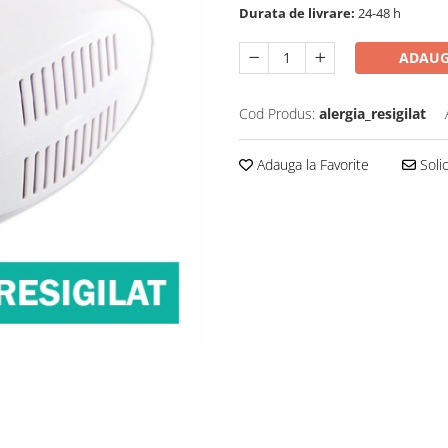
Durata de livrare:
24-48 h
ADAUG
Cod Produs:
alergia_resigilat
Adauga la Favorite
Solic